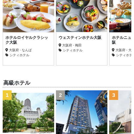
出典：jalan.net
出典：jalan.net
ホテルロイヤルクラシッ
ウェスティンホテル大阪
ホテルニュ
ク大阪
阪
大阪府 - 梅田
大阪府 - なんば
大阪府 - 大
シティホテル
シティホテル
シティホテ
高級ホテル
1
2
3
出典：jalan.net
出典：jalan.net