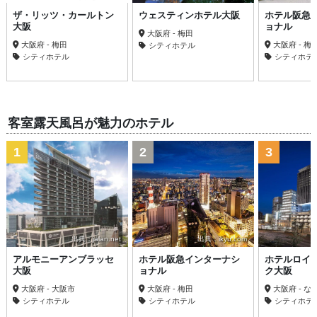
ザ・リッツ・カールトン
ウェスティンホテル大阪
ホテル阪急
大阪
ョナル
大阪府 - 梅田
大阪府 - 梅田
大阪府 - 梅
シティホテル
シティホテル
シティホテ
客室露天風呂が魅力のホテル
1
2
3
出典：jalan.net
出典：ikyu.com
アルモニーアンブラッセ
ホテル阪急インターナシ
ホテルロイ
大阪
ョナル
ク大阪
大阪府 - 大阪市
大阪府 - 梅田
大阪府 - な
シティホテル
シティホテル
シティホテ