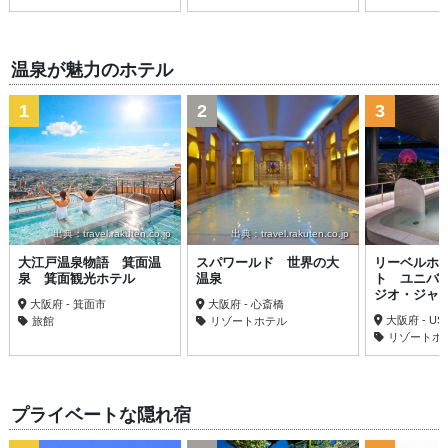
温泉が魅力のホテル
1
2
3
出典：travel.rakuten.co.jp
出典：travel.rakuten.co.jp
大江戸温泉物語 箕面温
スパワールド 世界の大
リーベルホ
泉 箕面観光ホテル
温泉
ト ユニバ
ジオ・ジャ
大阪府 - 箕面市
大阪府 - 心斎橋
大阪府 - US
旅館
リゾートホテル
リゾートホ
プライベートな隠れ宿