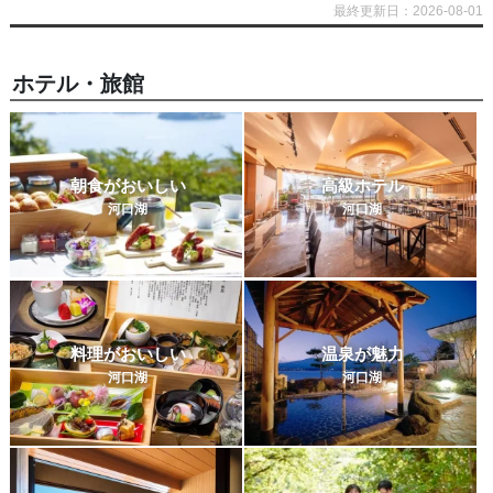
最終更新日：2026-08-01
ホテル・旅館
朝食がおいしい
高級ホテル
河口湖
河口湖
料理がおいしい
温泉が魅力
河口湖
河口湖