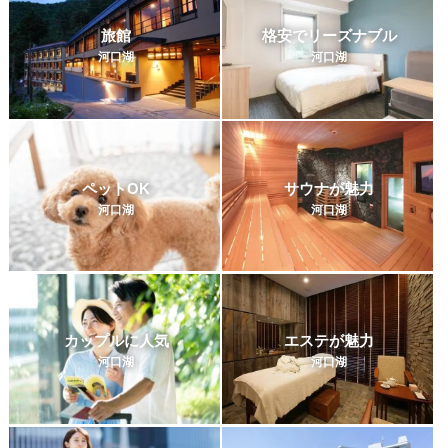
旅館
格安でリーズナブル
河口湖
河口湖
ペットOK
サウナが魅力
河口湖
河口湖
カップルに人気
エステが魅力
河口湖
河口湖