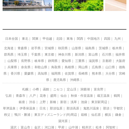
日本全国
東北
関東
甲信越
北陸
東海
関西
中国地方
四国
九州
北海道
青森県
岩手県
宮城県
秋田県
山形県
福島県
茨城県
栃木県
群馬県
埼玉県
千葉県
東京都
神奈川県
新潟県
富山県
石川県
福井県
山梨県
長野県
岐阜県
静岡県
愛知県
三重県
滋賀県
京都府
大阪府
兵庫県
奈良県
和歌山県
鳥取県
島根県
岡山県
広島県
山口県
徳島
県
香川県
愛媛県
高知県
福岡県
佐賀県
長崎県
熊本県
大分県
宮崎
県
鹿児島県
沖縄県
札幌
小樽
函館
ニセコ
定山渓
洞爺湖
富良野
弘前
青森市
八戸
花巻
盛岡
仙台
秋保・作並温泉
蔵王温泉
鶴岡
銀座
渋谷
上野
新橋
新宿
浅草
池袋
東京駅周辺
草津温泉
伊香保温泉
日光
那須塩原
那須高原
鬼怒川温泉
那須
宇都宮
秩父
鴨川・勝浦
東京ディズニーランド(R)周辺
箱根
仙石原
横浜
鎌倉
湯河原
湯沢
富山市
金沢
河口湖
甲府
山中湖
軽井沢
松本
阿智村