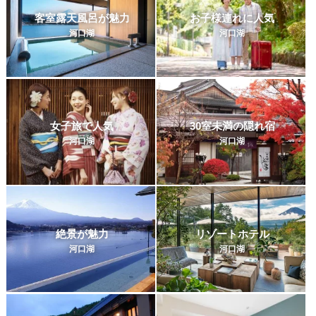
客室露天風呂が魅力
お子様連れに人気
河口湖
河口湖
女子旅で人気
30室未満の隠れ宿
河口湖
河口湖
絶景が魅力
リゾートホテル
河口湖
河口湖