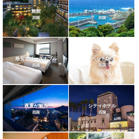
旅館
オーシャンビュー
四国
四国
格安でリーズナブル
ペットOK
四国
四国
夜景が魅力
シティホテル
四国
四国