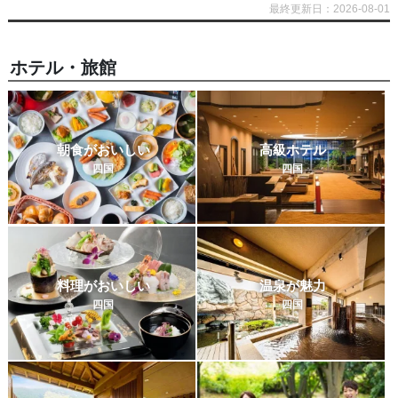
最終更新日：2026-08-01
ホテル・旅館
朝食がおいしい
高級ホテル
四国
四国
料理がおいしい
温泉が魅力
四国
四国