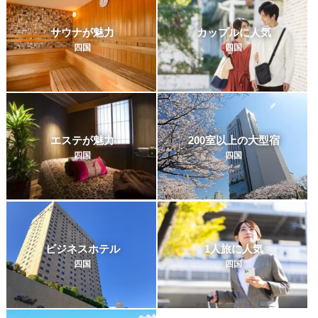
サウナが魅力
カップルに人気
四国
四国
エステが魅力
200室以上の大型宿
四国
四国
ビジネスホテル
1人旅に人気
四国
四国