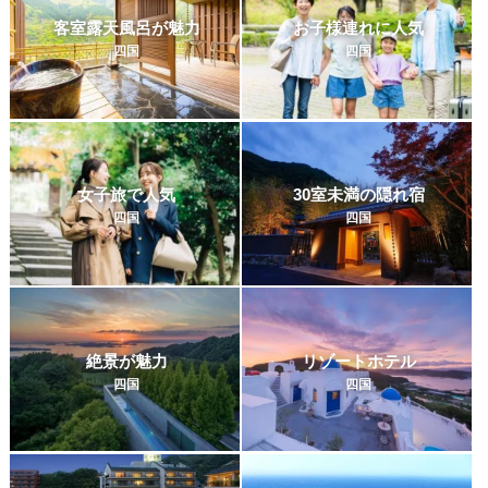
客室露天風呂が魅力
お子様連れに人気
四国
四国
女子旅で人気
30室未満の隠れ宿
四国
四国
絶景が魅力
リゾートホテル
四国
四国