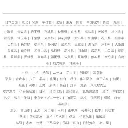
日本全国
東北
関東
甲信越
北陸
東海
関西
中国地方
四国
九州
北海道
青森県
岩手県
宮城県
秋田県
山形県
福島県
茨城県
栃木県
群馬県
埼玉県
千葉県
東京都
神奈川県
新潟県
富山県
石川県
福井県
山梨県
長野県
岐阜県
静岡県
愛知県
三重県
滋賀県
京都府
大阪府
兵庫県
奈良県
和歌山県
鳥取県
島根県
岡山県
広島県
山口県
徳島
県
香川県
愛媛県
高知県
福岡県
佐賀県
長崎県
熊本県
大分県
宮崎
県
鹿児島県
沖縄県
札幌
小樽
函館
ニセコ
定山渓
洞爺湖
富良野
弘前
青森市
八戸
花巻
盛岡
仙台
秋保・作並温泉
蔵王温泉
鶴岡
銀座
渋谷
上野
新橋
新宿
浅草
池袋
東京駅周辺
草津温泉
伊香保温泉
日光
那須塩原
那須高原
鬼怒川温泉
那須
宇都宮
秩父
鴨川・勝浦
東京ディズニーランド(R)周辺
箱根
仙石原
横浜
鎌倉
湯河原
湯沢
富山市
金沢
河口湖
甲府
山中湖
軽井沢
松本
阿智村
熱海
伊豆高原
浜松・浜名湖
伊豆
伊東温泉
御殿場
鳥羽
志摩
伊勢
下呂温泉
飛騨・高山
日間賀島
名古屋