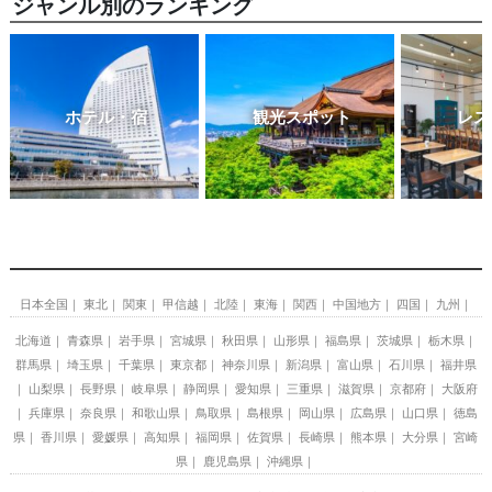
ジャンル別のランキング
ホテル・宿
観光スポット
レス
日本全国
東北
関東
甲信越
北陸
東海
関西
中国地方
四国
九州
北海道
青森県
岩手県
宮城県
秋田県
山形県
福島県
茨城県
栃木県
群馬県
埼玉県
千葉県
東京都
神奈川県
新潟県
富山県
石川県
福井県
山梨県
長野県
岐阜県
静岡県
愛知県
三重県
滋賀県
京都府
大阪府
兵庫県
奈良県
和歌山県
鳥取県
島根県
岡山県
広島県
山口県
徳島
県
香川県
愛媛県
高知県
福岡県
佐賀県
長崎県
熊本県
大分県
宮崎
県
鹿児島県
沖縄県