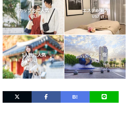
カップルに人気
エステが魅力
USJ
USJ
1人旅に人気
ホテル・宿
USJ
USJ
B!