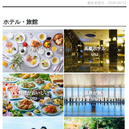
最終更新日：2026-08-01
ホテル・旅館
朝食がおいしい
高級ホテル
USJ
USJ
料理がおいしい
温泉が魅力
USJ
USJ