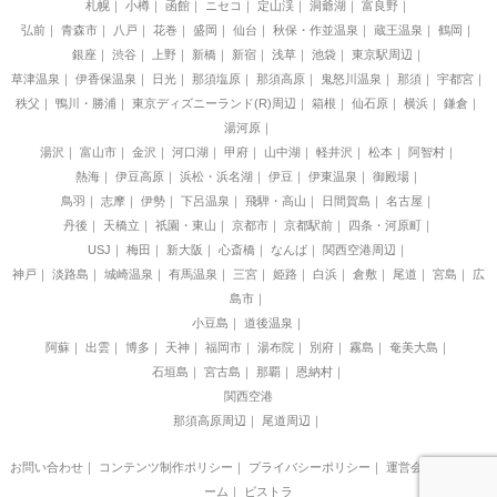
札幌
小樽
函館
ニセコ
定山渓
洞爺湖
富良野
弘前
青森市
八戸
花巻
盛岡
仙台
秋保・作並温泉
蔵王温泉
鶴岡
銀座
渋谷
上野
新橋
新宿
浅草
池袋
東京駅周辺
草津温泉
伊香保温泉
日光
那須塩原
那須高原
鬼怒川温泉
那須
宇都宮
秩父
鴨川・勝浦
東京ディズニーランド(R)周辺
箱根
仙石原
横浜
鎌倉
湯河原
湯沢
富山市
金沢
河口湖
甲府
山中湖
軽井沢
松本
阿智村
熱海
伊豆高原
浜松・浜名湖
伊豆
伊東温泉
御殿場
鳥羽
志摩
伊勢
下呂温泉
飛騨・高山
日間賀島
名古屋
丹後
天橋立
祇園・東山
京都市
京都駅前
四条・河原町
USJ
梅田
新大阪
心斎橋
なんば
関西空港周辺
神戸
淡路島
城崎温泉
有馬温泉
三宮
姫路
白浜
倉敷
尾道
宮島
広
島市
小豆島
道後温泉
阿蘇
出雲
博多
天神
福岡市
湯布院
別府
霧島
奄美大島
石垣島
宮古島
那覇
恩納村
関西空港
那須高原周辺
尾道周辺
お問い合わせ
｜
コンテンツ制作ポリシー
｜
プライバシーポリシー
｜
運営会社
｜
制作チ
ーム
｜
ビストラ