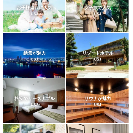
お子様連れに人気
女子旅で人気
USJ
USJ
絶景が魅力
リゾートホテル
USJ
USJ
格安でリーズナブル
サウナが魅力
USJ
USJ