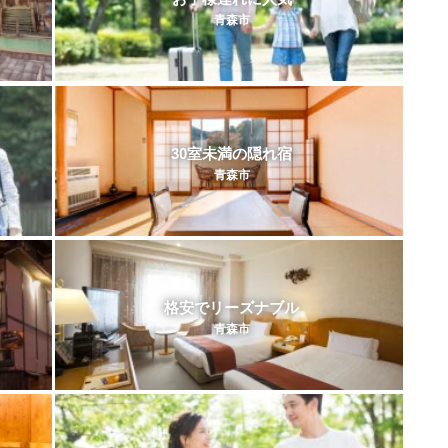
青森市
30室未満の隠れ宿
青森市
格安でリーズナブル
青森市