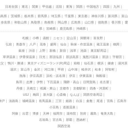
日本全国
東北
関東
甲信越
北陸
東海
関西
中国地方
四国
九州
福島県
茨城県
栃木県
群馬県
埼玉県
千葉県
東京都
神奈川県
新潟県
富山
奈良県
和歌山県
鳥取県
島根県
岡山県
広島県
山口県
徳島県
香川県
愛
県
宮崎県
鹿児島県
沖縄県
札幌
小樽
函館
ニセコ
定山渓
洞爺湖
富良野
弘前
青森市
八戸
花巻
盛岡
仙台
秋保・作並温泉
蔵王温泉
鶴岡
銀座
渋谷
上野
新橋
新宿
浅草
池袋
東京駅周辺
草津温泉
伊香保温泉
日光
那須塩原
那須高原
鬼怒川温泉
那須
宇都宮
秩父
鴨川・勝浦
東京ディズニーランド(R)周辺
箱根
仙石原
横浜
鎌倉
湯河原
湯沢
富山市
金沢
河口湖
甲府
山中湖
軽井沢
松本
阿智村
熱海
伊豆高原
浜松・浜名湖
伊豆
伊東温泉
御殿場
鳥羽
志摩
伊勢
下呂温泉
飛騨・高山
日間賀島
名古屋
丹後
天橋立
祇園・東山
京都市
京都駅前
四条・河原町
USJ
梅田
新大阪
心斎橋
なんば
関西空港周辺
神戸
淡路島
城崎温泉
有馬温泉
三宮
姫路
白浜
倉敷
尾道
宮島
広島市
小豆島
道後温泉
阿蘇
出雲
博多
天神
福岡市
湯布院
別府
霧島
奄美大島
石垣島
宮古島
那覇
恩納村
関西空港