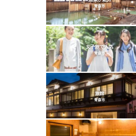
青森市
女子旅で人気
青森市
旅館
青森市