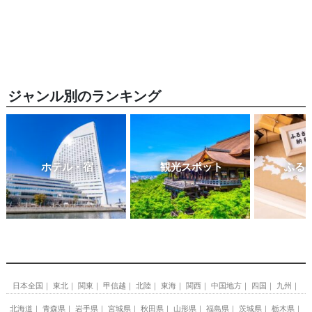
ジャンル別のランキング
ホテル・宿
観光スポット
ふる
日本全国
東北
関東
甲信越
北陸
東海
関西
中国地方
四国
九州
北海道
青森県
岩手県
宮城県
秋田県
山形県
福島県
茨城県
栃木県