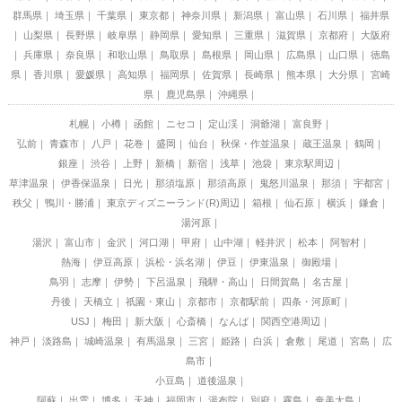
群馬県
埼玉県
千葉県
東京都
神奈川県
新潟県
富山県
石川県
福井県
山梨県
長野県
岐阜県
静岡県
愛知県
三重県
滋賀県
京都府
大阪府
兵庫県
奈良県
和歌山県
鳥取県
島根県
岡山県
広島県
山口県
徳島
県
香川県
愛媛県
高知県
福岡県
佐賀県
長崎県
熊本県
大分県
宮崎
県
鹿児島県
沖縄県
札幌
小樽
函館
ニセコ
定山渓
洞爺湖
富良野
弘前
青森市
八戸
花巻
盛岡
仙台
秋保・作並温泉
蔵王温泉
鶴岡
銀座
渋谷
上野
新橋
新宿
浅草
池袋
東京駅周辺
草津温泉
伊香保温泉
日光
那須塩原
那須高原
鬼怒川温泉
那須
宇都宮
秩父
鴨川・勝浦
東京ディズニーランド(R)周辺
箱根
仙石原
横浜
鎌倉
湯河原
湯沢
富山市
金沢
河口湖
甲府
山中湖
軽井沢
松本
阿智村
熱海
伊豆高原
浜松・浜名湖
伊豆
伊東温泉
御殿場
鳥羽
志摩
伊勢
下呂温泉
飛騨・高山
日間賀島
名古屋
丹後
天橋立
祇園・東山
京都市
京都駅前
四条・河原町
USJ
梅田
新大阪
心斎橋
なんば
関西空港周辺
神戸
淡路島
城崎温泉
有馬温泉
三宮
姫路
白浜
倉敷
尾道
宮島
広
島市
小豆島
道後温泉
阿蘇
出雲
博多
天神
福岡市
湯布院
別府
霧島
奄美大島