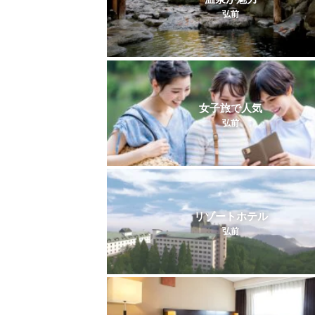
弘前
女子旅で人気
弘前
リゾートホテル
弘前