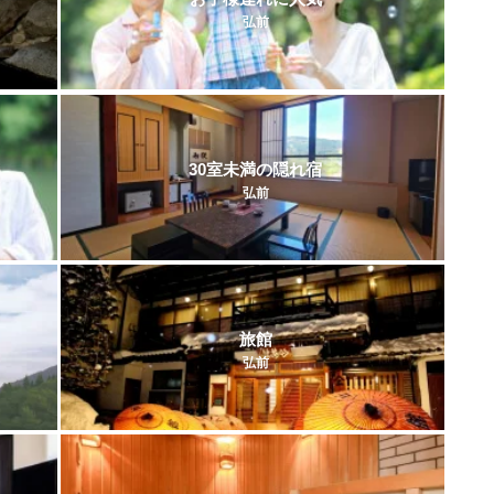
弘前
30室未満の隠れ宿
弘前
旅館
弘前