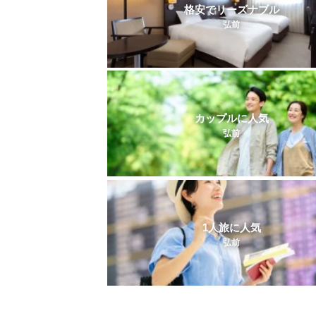
格安でリーズナブル
弘前
カップルに人気
弘前
1人旅に人気
弘前