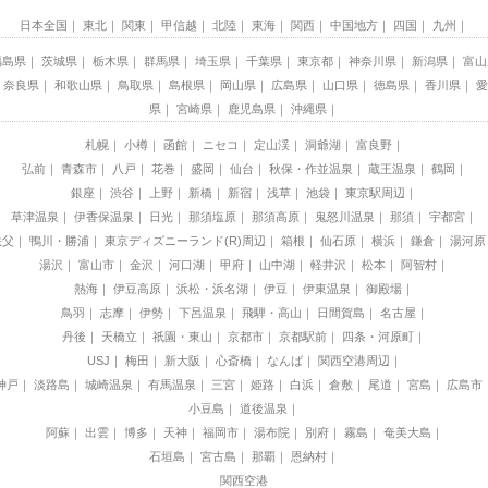
日本全国
東北
関東
甲信越
北陸
東海
関西
中国地方
四国
九州
福島県
茨城県
栃木県
群馬県
埼玉県
千葉県
東京都
神奈川県
新潟県
富山
奈良県
和歌山県
鳥取県
島根県
岡山県
広島県
山口県
徳島県
香川県
愛
県
宮崎県
鹿児島県
沖縄県
札幌
小樽
函館
ニセコ
定山渓
洞爺湖
富良野
弘前
青森市
八戸
花巻
盛岡
仙台
秋保・作並温泉
蔵王温泉
鶴岡
銀座
渋谷
上野
新橋
新宿
浅草
池袋
東京駅周辺
草津温泉
伊香保温泉
日光
那須塩原
那須高原
鬼怒川温泉
那須
宇都宮
秩父
鴨川・勝浦
東京ディズニーランド(R)周辺
箱根
仙石原
横浜
鎌倉
湯河原
湯沢
富山市
金沢
河口湖
甲府
山中湖
軽井沢
松本
阿智村
熱海
伊豆高原
浜松・浜名湖
伊豆
伊東温泉
御殿場
鳥羽
志摩
伊勢
下呂温泉
飛騨・高山
日間賀島
名古屋
丹後
天橋立
祇園・東山
京都市
京都駅前
四条・河原町
USJ
梅田
新大阪
心斎橋
なんば
関西空港周辺
神戸
淡路島
城崎温泉
有馬温泉
三宮
姫路
白浜
倉敷
尾道
宮島
広島市
小豆島
道後温泉
阿蘇
出雲
博多
天神
福岡市
湯布院
別府
霧島
奄美大島
石垣島
宮古島
那覇
恩納村
関西空港