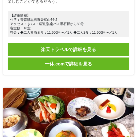
楽しむことができるだろう。
【詳細情報】
住所：青森県黒石市袋富山64-2
アクセス： [バス・送迎]弘南バス黒石駅から30分
客室数：18室
料金：◆二人素泊まり：11,600円〜／1人 ◆二人2食：11,600円〜／1人
楽天トラベルで詳細を見る
一休.comで詳細を見る