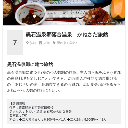
出典：travel.rakuten.co.jp
黒石温泉郷落合温泉 かねさだ旅館
7
弘前
旅館
隠れ宿 / 温泉 /
黒石温泉郷に建つ旅館
黒石温泉郷に建つ全7室の少人数制の旅館。主人自ら腕をふるう青森
の家庭料理を楽しむことができる。24時間入浴可能な源泉掛け流し
の「あじさいの湯」を満喫できるのも魅力。広い宴会場があるから
お祝いや大人数の旅行にもいい。
【詳細情報】
住所：青森県黒石市袋富田66-5
アクセス： [バス・送迎]黒石駅から約２５分
客室数：7室
料金：◆二人素泊まり：6,200円〜／1人 ◆二人2食：8,800円〜／1人