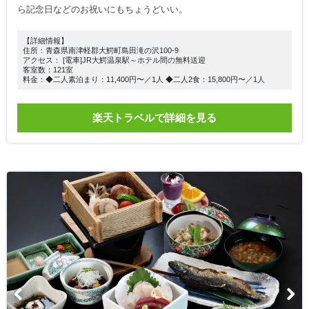
ら記念日などのお祝いにもちょうどいい。
【詳細情報】
住所：青森県南津軽郡大鰐町島田滝の沢100-9
アクセス： [電車]JR大鰐温泉駅～ホテル間の無料送迎
客室数：121室
料金：◆二人素泊まり：11,400円〜／1人 ◆二人2食：15,800円〜／1人
楽天トラベルで詳細を見る