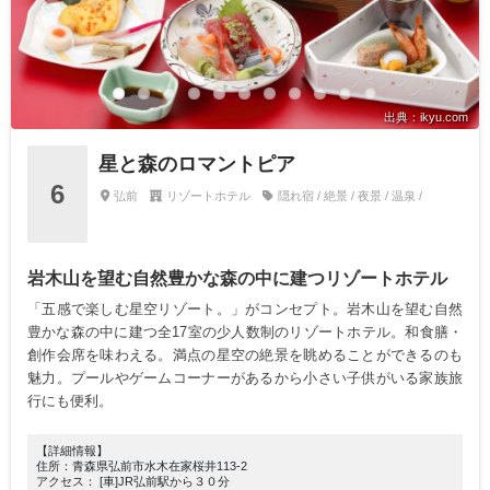
出典：ikyu.com
星と森のロマントピア
6
弘前
リゾートホテル
隠れ宿 / 絶景 / 夜景 / 温泉 /
岩木山を望む自然豊かな森の中に建つリゾートホテル
「五感で楽しむ星空リゾート。」がコンセプト。岩木山を望む自然
豊かな森の中に建つ全17室の少人数制のリゾートホテル。和食膳・
創作会席を味わえる。満点の星空の絶景を眺めることができるのも
魅力。プールやゲームコーナーがあるから小さい子供がいる家族旅
行にも便利。
【詳細情報】
住所：青森県弘前市水木在家桜井113-2
アクセス： [車]JR弘前駅から３０分