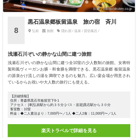
出典：travel.rakuten.co.jp
黒石温泉郷板留温泉 旅の宿 斉川
8
弘前
旅館
隠れ宿 / 温泉 / 貸切風呂 /
浅瀬石川ぞいの静かな山間に建つ旅館
浅瀬石川ぞいの静かな山間に建つ全10室の少人数制の旅館。女将特
製和風ヴィーガンお膳・和食膳を満喫できる。黒石温泉郷 板留温泉
の源泉かけ流しの湯を満喫できるのも魅力。広い宴会場が用意され
ているからお祝いや大人数の旅行にも使える。
【詳細情報】
住所：青森県黒石市板留宮下8-1
アクセス： [車]弘前駅から約３５分 [バス・送迎]黒石駅から３０分
客室数：10室
料金：◆二人素泊まり：7,000円〜／1人 ◆二人2食：11,000円〜／1人
楽天トラベルで詳細を見る