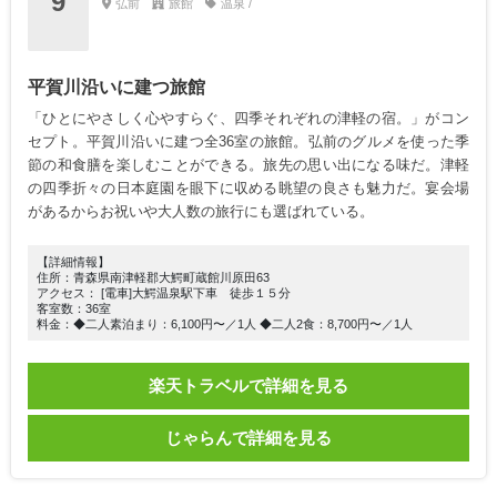
9
弘前
旅館
温泉 /
平賀川沿いに建つ旅館
「ひとにやさしく心やすらぐ、四季それぞれの津軽の宿。」がコン
セプト。平賀川沿いに建つ全36室の旅館。弘前のグルメを使った季
節の和食膳を楽しむことができる。旅先の思い出になる味だ。津軽
の四季折々の日本庭園を眼下に収める眺望の良さも魅力だ。宴会場
があるからお祝いや大人数の旅行にも選ばれている。
【詳細情報】
住所：青森県南津軽郡大鰐町蔵館川原田63
アクセス： [電車]大鰐温泉駅下車 徒歩１５分
客室数：36室
料金：◆二人素泊まり：6,100円〜／1人 ◆二人2食：8,700円〜／1人
楽天トラベルで詳細を見る
じゃらんで詳細を見る