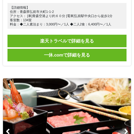
【詳細情報】
住所：青森県弘前市大町1-1-2
アクセス： [車]青森空港より約６０分 [電車]弘前駅中央口から徒歩1分
客室数：134室
料金：◆二人素泊まり：3,000円〜／1人 ◆二人2食：6,400円〜／1人
楽天トラベルで詳細を見る
一休.comで詳細を見る