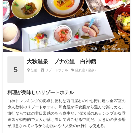
出典：shirakamikan.com
大秋温泉 ブナの里 白神館
5
弘前
リゾートホテル
隠れ宿 / 温泉 /
料理が美味しいリゾートホテル
白神トレッキングの拠点に便利な西目屋村の中心街に建つ全27室の
少人数制のリゾートホテル。和食膳か洋食膳から選んで楽しめる。
旅行ならではの非日常感のある食事だ。清潔感のあるシンプルな雰
囲気が特徴的で大人が落ち着いて過ごせる空間だ。大きめの宴会場
が用意されているからお祝いや大人数の旅行にも使える。