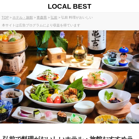
LOCAL BEST
TOP
ホテル・旅館
青森県
弘前
弘前 料理がおいしい
本サイトは広告プログラムにより収益を得ています
出典：travel.rakuten.co.jp