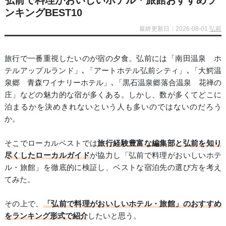
弘前で料理がおいしいホテル・旅館おすすめラ
ンキングBEST10
最終更新日：2026-08-01
弘前
旅行で一番重視したいのが宿の夕食。弘前には「南田温泉 ホ
テルアップルランド」､「アートホテル弘前シティ」､「大鰐温
泉郷 青森ワイナリーホテル」､「黒石温泉郷落合温泉 花禅の
庄」などの魅力的な宿が多くある。しかし、数が多くてどこに
泊まるかを決めきれないという人も多いのではないのだろう
か。
そこでローカルベストでは
旅行経験豊富な編集部と弘前を知り
尽くしたローカルガイド
が協力し「弘前で料理がおいしいホテ
ル・旅館」を徹底的に検証し、ベストな宿泊先の選び方を考え
てみた。
その上で、
「弘前で料理がおいしいホテル・旅館」のおすすめ
をランキング形式で紹介
したいと思う。