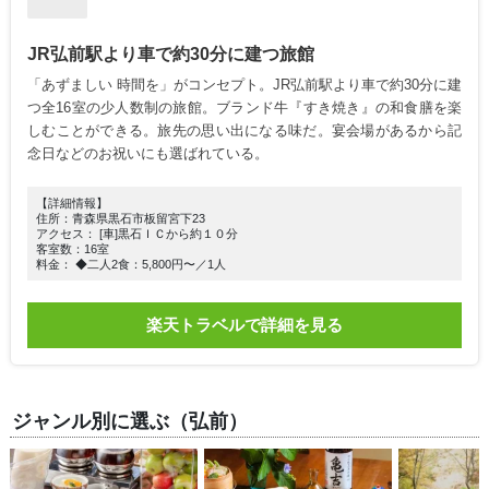
JR弘前駅より車で約30分に建つ旅館
「あずましい 時間を」がコンセプト。JR弘前駅より車で約30分に建
つ全16室の少人数制の旅館。ブランド牛『すき焼き』の和食膳を楽
しむことができる。旅先の思い出になる味だ。宴会場があるから記
念日などのお祝いにも選ばれている。
【詳細情報】
住所：青森県黒石市板留宮下23
アクセス： [車]黒石ＩＣから約１０分
客室数：16室
料金： ◆二人2食：5,800円〜／1人
楽天トラベルで詳細を見る
ジャンル別に選ぶ（弘前）