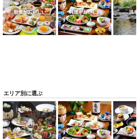
朝食がおいしい
料理がおいしい
温泉
エリア別に選ぶ
八戸
弘前
青