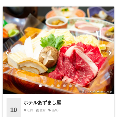
出典：travel.rakuten.co.jp
ホテルあずまし屋
10
弘前
旅館
温泉 /