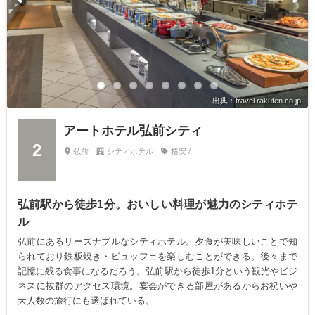
出典：travel.rakuten.co.jp
アートホテル弘前シティ
2
弘前
シティホテル
格安 /
弘前駅から徒歩1分。おいしい料理が魅力のシティホテ
ル
弘前にあるリーズナブルなシティホテル。夕食が美味しいことで知
られており鉄板焼き・ビュッフェを楽しむことができる。後々まで
記憶に残る食事になるだろう。弘前駅から徒歩1分という観光やビジ
ネスに抜群のアクセス環境。宴会ができる部屋があるからお祝いや
大人数の旅行にも選ばれている。