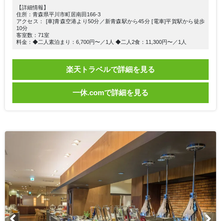
【詳細情報】
住所：青森県平川市町居南田166-3
アクセス： [車]青森空港より50分／新青森駅から45分 [電車]平賀駅から徒歩
10分
客室数：71室
料金：◆二人素泊まり：6,700円〜／1人 ◆二人2食：11,300円〜／1人
楽天トラベルで詳細を見る
一休.comで詳細を見る