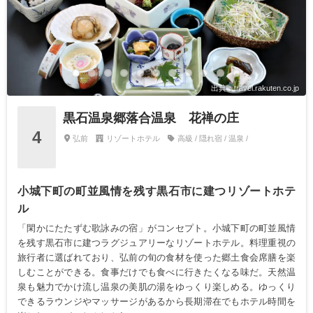
出典：travel.rakuten.co.jp
黒石温泉郷落合温泉 花禅の庄
4
弘前
リゾートホテル
高級 / 隠れ宿 / 温泉 /
小城下町の町並風情を残す黒石市に建つリゾートホテ
ル
「閑かにたたずむ歌詠みの宿」がコンセプト。小城下町の町並風情
を残す黒石市に建つラグジュアリーなリゾートホテル。料理重視の
旅行者に選ばれており、弘前の旬の食材を使った郷土食会席膳を楽
しむことができる。食事だけでも食べに行きたくなる味だ。天然温
泉も魅力でかけ流し温泉の美肌の湯をゆっくり楽しめる。ゆっくり
できるラウンジやマッサージがあるから長期滞在でもホテル時間を