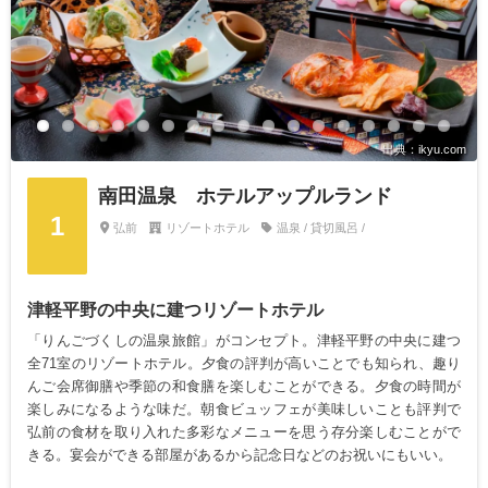
出典：ikyu.com
南田温泉 ホテルアップルランド
1
弘前
リゾートホテル
温泉 / 貸切風呂 /
津軽平野の中央に建つリゾートホテル
「りんごづくしの温泉旅館」がコンセプト。津軽平野の中央に建つ
全71室のリゾートホテル。夕食の評判が高いことでも知られ、趣り
んご会席御膳や季節の和食膳を楽しむことができる。夕食の時間が
楽しみになるような味だ。朝食ビュッフェが美味しいことも評判で
弘前の食材を取り入れた多彩なメニューを思う存分楽しむことがで
きる。宴会ができる部屋があるから記念日などのお祝いにもいい。