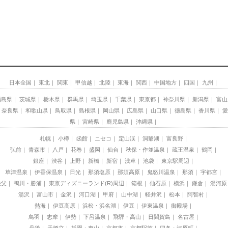
日本全国
東北
関東
甲信越
北陸
東海
関西
中国地方
四国
九州
福島県
茨城県
栃木県
群馬県
埼玉県
千葉県
東京都
神奈川県
新潟県
富山
奈良県
和歌山県
鳥取県
島根県
岡山県
広島県
山口県
徳島県
香川県
愛
県
宮崎県
鹿児島県
沖縄県
札幌
小樽
函館
ニセコ
定山渓
洞爺湖
富良野
弘前
青森市
八戸
花巻
盛岡
仙台
秋保・作並温泉
蔵王温泉
鶴岡
銀座
渋谷
上野
新橋
新宿
浅草
池袋
東京駅周辺
草津温泉
伊香保温泉
日光
那須塩原
那須高原
鬼怒川温泉
那須
宇都宮
秩父
鴨川・勝浦
東京ディズニーランド(R)周辺
箱根
仙石原
横浜
鎌倉
湯河原
湯沢
富山市
金沢
河口湖
甲府
山中湖
軽井沢
松本
阿智村
熱海
伊豆高原
浜松・浜名湖
伊豆
伊東温泉
御殿場
鳥羽
志摩
伊勢
下呂温泉
飛騨・高山
日間賀島
名古屋