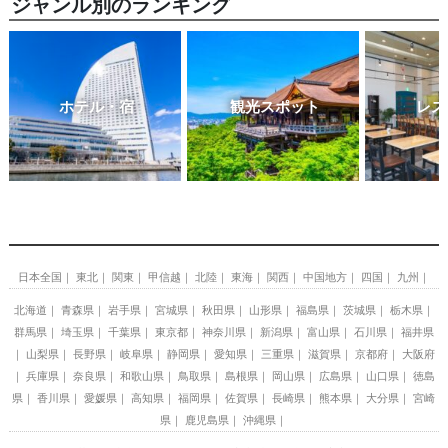
ジャンル別のランキング
ホテル・宿
観光スポット
レス
日本全国
東北
関東
甲信越
北陸
東海
関西
中国地方
四国
九州
北海道
青森県
岩手県
宮城県
秋田県
山形県
福島県
茨城県
栃木県
群馬県
埼玉県
千葉県
東京都
神奈川県
新潟県
富山県
石川県
福井県
山梨県
長野県
岐阜県
静岡県
愛知県
三重県
滋賀県
京都府
大阪府
兵庫県
奈良県
和歌山県
鳥取県
島根県
岡山県
広島県
山口県
徳島
県
香川県
愛媛県
高知県
福岡県
佐賀県
長崎県
熊本県
大分県
宮崎
県
鹿児島県
沖縄県