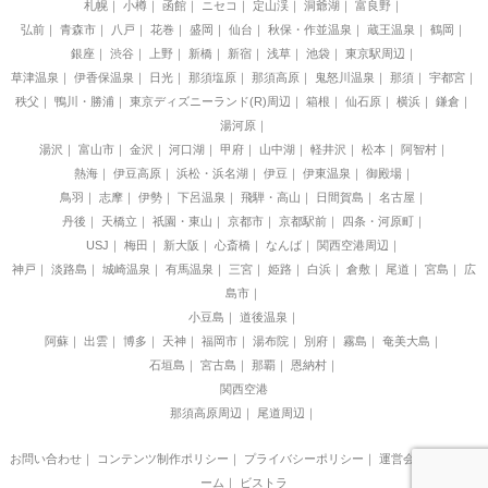
札幌
小樽
函館
ニセコ
定山渓
洞爺湖
富良野
弘前
青森市
八戸
花巻
盛岡
仙台
秋保・作並温泉
蔵王温泉
鶴岡
銀座
渋谷
上野
新橋
新宿
浅草
池袋
東京駅周辺
草津温泉
伊香保温泉
日光
那須塩原
那須高原
鬼怒川温泉
那須
宇都宮
秩父
鴨川・勝浦
東京ディズニーランド(R)周辺
箱根
仙石原
横浜
鎌倉
湯河原
湯沢
富山市
金沢
河口湖
甲府
山中湖
軽井沢
松本
阿智村
熱海
伊豆高原
浜松・浜名湖
伊豆
伊東温泉
御殿場
鳥羽
志摩
伊勢
下呂温泉
飛騨・高山
日間賀島
名古屋
丹後
天橋立
祇園・東山
京都市
京都駅前
四条・河原町
USJ
梅田
新大阪
心斎橋
なんば
関西空港周辺
神戸
淡路島
城崎温泉
有馬温泉
三宮
姫路
白浜
倉敷
尾道
宮島
広
島市
小豆島
道後温泉
阿蘇
出雲
博多
天神
福岡市
湯布院
別府
霧島
奄美大島
石垣島
宮古島
那覇
恩納村
関西空港
那須高原周辺
尾道周辺
お問い合わせ
｜
コンテンツ制作ポリシー
｜
プライバシーポリシー
｜
運営会社
｜
制作チ
ーム
｜
ビストラ