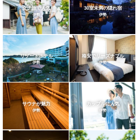
女子旅で人気
30室未満の隠れ宿
伊勢
伊勢
リゾートホテル
格安でリーズナブル
伊勢
伊勢
サウナが魅力
カップルに人気
伊勢
伊勢