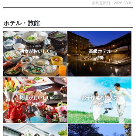
最終更新日：2026-08-01
ホテル・旅館
朝食がおいしい
高級ホテル
伊勢
伊勢
料理がおいしい
お子様連れに人気
伊勢
伊勢