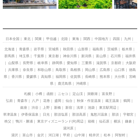
日本全国
東北
関東
甲信越
北陸
東海
関西
中国地方
四国
九州
北海道
青森県
岩手県
宮城県
秋田県
山形県
福島県
茨城県
栃木県
群馬県
埼玉県
千葉県
東京都
神奈川県
新潟県
富山県
石川県
福井県
山梨県
長野県
岐阜県
静岡県
愛知県
三重県
滋賀県
京都府
大阪府
兵庫県
奈良県
和歌山県
鳥取県
島根県
岡山県
広島県
山口県
徳島
県
香川県
愛媛県
高知県
福岡県
佐賀県
長崎県
熊本県
大分県
宮崎
県
鹿児島県
沖縄県
札幌
小樽
函館
ニセコ
定山渓
洞爺湖
富良野
弘前
青森市
八戸
花巻
盛岡
仙台
秋保・作並温泉
蔵王温泉
鶴岡
銀座
渋谷
上野
新橋
新宿
浅草
池袋
東京駅周辺
草津温泉
伊香保温泉
日光
那須塩原
那須高原
鬼怒川温泉
那須
宇都宮
秩父
鴨川・勝浦
東京ディズニーランド(R)周辺
箱根
仙石原
横浜
鎌倉
湯河原
湯沢
富山市
金沢
河口湖
甲府
山中湖
軽井沢
松本
阿智村