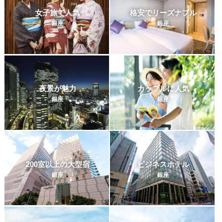
女子旅で人気
格安でリーズナブル
銀座
銀座
夜景が魅力
カップルに人気
銀座
銀座
200室以上の大型宿
ビジネスホテル
銀座
銀座