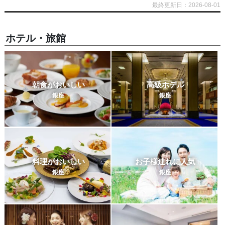
最終更新日：2026-08-01
ホテル・旅館
朝食がおいしい
高級ホテル
銀座
銀座
料理がおいしい
お子様連れに人気
銀座
銀座