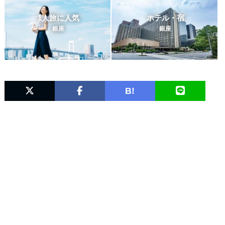
1人旅に人気
ホテル・宿
銀座
銀座
B!