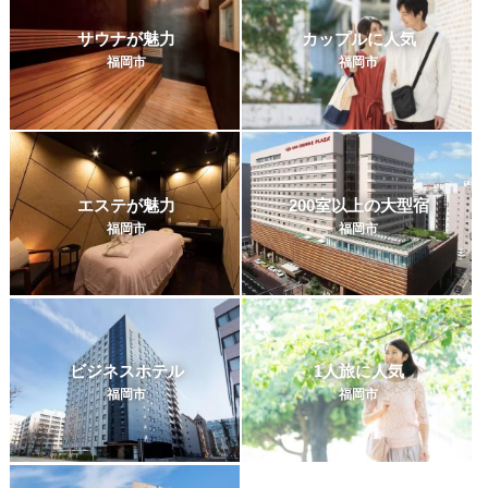
サウナが魅力
カップルに人気
福岡市
福岡市
エステが魅力
200室以上の大型宿
福岡市
福岡市
ビジネスホテル
1人旅に人気
福岡市
福岡市