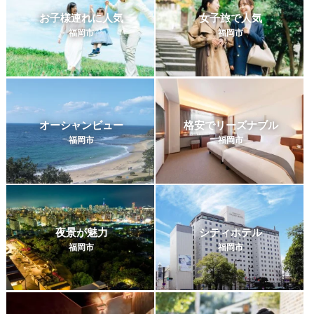
お子様連れに人気
女子旅で人気
福岡市
福岡市
オーシャンビュー
格安でリーズナブル
福岡市
福岡市
夜景が魅力
シティホテル
福岡市
福岡市