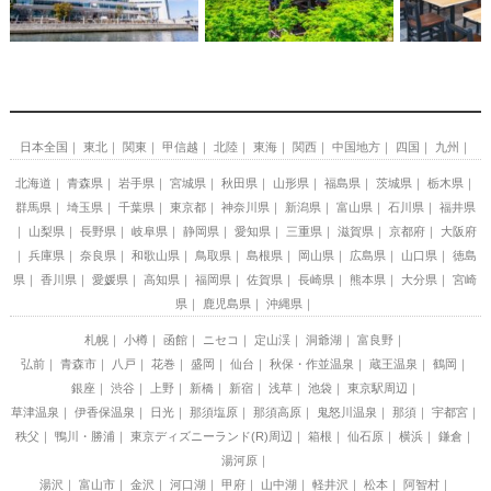
日本全国
東北
関東
甲信越
北陸
東海
関西
中国地方
四国
九州
北海道
青森県
岩手県
宮城県
秋田県
山形県
福島県
茨城県
栃木県
群馬県
埼玉県
千葉県
東京都
神奈川県
新潟県
富山県
石川県
福井県
山梨県
長野県
岐阜県
静岡県
愛知県
三重県
滋賀県
京都府
大阪府
兵庫県
奈良県
和歌山県
鳥取県
島根県
岡山県
広島県
山口県
徳島
県
香川県
愛媛県
高知県
福岡県
佐賀県
長崎県
熊本県
大分県
宮崎
県
鹿児島県
沖縄県
札幌
小樽
函館
ニセコ
定山渓
洞爺湖
富良野
弘前
青森市
八戸
花巻
盛岡
仙台
秋保・作並温泉
蔵王温泉
鶴岡
銀座
渋谷
上野
新橋
新宿
浅草
池袋
東京駅周辺
草津温泉
伊香保温泉
日光
那須塩原
那須高原
鬼怒川温泉
那須
宇都宮
秩父
鴨川・勝浦
東京ディズニーランド(R)周辺
箱根
仙石原
横浜
鎌倉
湯河原
湯沢
富山市
金沢
河口湖
甲府
山中湖
軽井沢
松本
阿智村