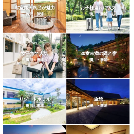
客室露天風呂が魅力
お子様連れに人気
鴨川・勝浦
鴨川・勝浦
女子旅で人気
30室未満の隠れ宿
鴨川・勝浦
鴨川・勝浦
リゾートホテル
旅館
鴨川・勝浦
鴨川・勝浦