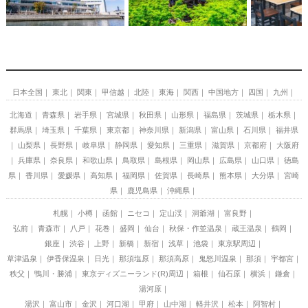
日本全国
東北
関東
甲信越
北陸
東海
関西
中国地方
四国
九州
北海道
青森県
岩手県
宮城県
秋田県
山形県
福島県
茨城県
栃木県
群馬県
埼玉県
千葉県
東京都
神奈川県
新潟県
富山県
石川県
福井県
山梨県
長野県
岐阜県
静岡県
愛知県
三重県
滋賀県
京都府
大阪府
兵庫県
奈良県
和歌山県
鳥取県
島根県
岡山県
広島県
山口県
徳島
県
香川県
愛媛県
高知県
福岡県
佐賀県
長崎県
熊本県
大分県
宮崎
県
鹿児島県
沖縄県
札幌
小樽
函館
ニセコ
定山渓
洞爺湖
富良野
弘前
青森市
八戸
花巻
盛岡
仙台
秋保・作並温泉
蔵王温泉
鶴岡
銀座
渋谷
上野
新橋
新宿
浅草
池袋
東京駅周辺
草津温泉
伊香保温泉
日光
那須塩原
那須高原
鬼怒川温泉
那須
宇都宮
秩父
鴨川・勝浦
東京ディズニーランド(R)周辺
箱根
仙石原
横浜
鎌倉
湯河原
湯沢
富山市
金沢
河口湖
甲府
山中湖
軽井沢
松本
阿智村