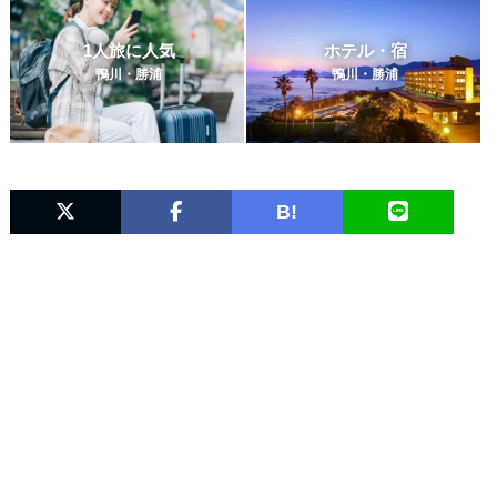
1人旅に人気
ホテル・宿
鴨川・勝浦
鴨川・勝浦
B!