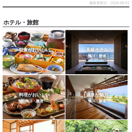
最終更新日：2026-08-01
ホテル・旅館
朝食がおいしい
高級ホテル
鴨川・勝浦
鴨川・勝浦
料理がおいしい
温泉が魅力
鴨川・勝浦
鴨川・勝浦