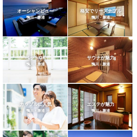
オーシャンビュー
格安でリーズナブル
鴨川・勝浦
鴨川・勝浦
ペットOK
サウナが魅力
鴨川・勝浦
鴨川・勝浦
カップルに人気
エステが魅力
鴨川・勝浦
鴨川・勝浦