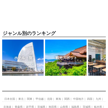
ジャンル別のランキング
ホテル・宿
観光スポット
レス
日本全国
東北
関東
甲信越
北陸
東海
関西
中国地方
四国
九州
北海道
青森県
岩手県
宮城県
秋田県
山形県
福島県
茨城県
栃木県