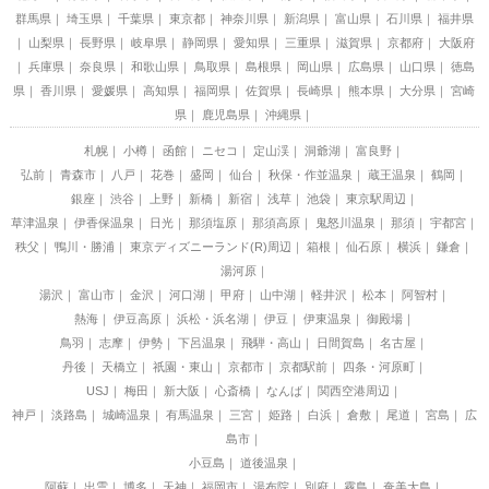
群馬県
埼玉県
千葉県
東京都
神奈川県
新潟県
富山県
石川県
福井県
山梨県
長野県
岐阜県
静岡県
愛知県
三重県
滋賀県
京都府
大阪府
兵庫県
奈良県
和歌山県
鳥取県
島根県
岡山県
広島県
山口県
徳島
県
香川県
愛媛県
高知県
福岡県
佐賀県
長崎県
熊本県
大分県
宮崎
県
鹿児島県
沖縄県
札幌
小樽
函館
ニセコ
定山渓
洞爺湖
富良野
弘前
青森市
八戸
花巻
盛岡
仙台
秋保・作並温泉
蔵王温泉
鶴岡
銀座
渋谷
上野
新橋
新宿
浅草
池袋
東京駅周辺
草津温泉
伊香保温泉
日光
那須塩原
那須高原
鬼怒川温泉
那須
宇都宮
秩父
鴨川・勝浦
東京ディズニーランド(R)周辺
箱根
仙石原
横浜
鎌倉
湯河原
湯沢
富山市
金沢
河口湖
甲府
山中湖
軽井沢
松本
阿智村
熱海
伊豆高原
浜松・浜名湖
伊豆
伊東温泉
御殿場
鳥羽
志摩
伊勢
下呂温泉
飛騨・高山
日間賀島
名古屋
丹後
天橋立
祇園・東山
京都市
京都駅前
四条・河原町
USJ
梅田
新大阪
心斎橋
なんば
関西空港周辺
神戸
淡路島
城崎温泉
有馬温泉
三宮
姫路
白浜
倉敷
尾道
宮島
広
島市
小豆島
道後温泉
阿蘇
出雲
博多
天神
福岡市
湯布院
別府
霧島
奄美大島