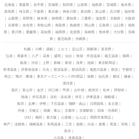
北海道
青森県
岩手県
宮城県
秋田県
山形県
福島県
茨城県
栃木県
群馬県
埼玉県
千葉県
東京都
神奈川県
新潟県
富山県
石川県
福井県
山梨県
長野県
岐阜県
静岡県
愛知県
三重県
滋賀県
京都府
大阪府
兵庫県
奈良県
和歌山県
鳥取県
島根県
岡山県
広島県
山口県
徳島
県
香川県
愛媛県
高知県
福岡県
佐賀県
長崎県
熊本県
大分県
宮崎
県
鹿児島県
沖縄県
札幌
小樽
函館
ニセコ
定山渓
洞爺湖
富良野
弘前
青森市
八戸
花巻
盛岡
仙台
秋保・作並温泉
蔵王温泉
鶴岡
銀座
渋谷
上野
新橋
新宿
浅草
池袋
東京駅周辺
草津温泉
伊香保温泉
日光
那須塩原
那須高原
鬼怒川温泉
那須
宇都宮
秩父
鴨川・勝浦
東京ディズニーランド(R)周辺
箱根
仙石原
横浜
鎌倉
湯河原
湯沢
富山市
金沢
河口湖
甲府
山中湖
軽井沢
松本
阿智村
熱海
伊豆高原
浜松・浜名湖
伊豆
伊東温泉
御殿場
鳥羽
志摩
伊勢
下呂温泉
飛騨・高山
日間賀島
名古屋
丹後
天橋立
祇園・東山
京都市
京都駅前
四条・河原町
USJ
梅田
新大阪
心斎橋
なんば
関西空港周辺
神戸
淡路島
城崎温泉
有馬温泉
三宮
姫路
白浜
倉敷
尾道
宮島
広
島市
小豆島
道後温泉