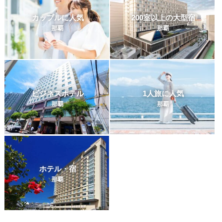
カップルに人気
200室以上の大型宿
那覇
那覇
ビジネスホテル
1人旅に人気
那覇
那覇
ホテル・宿
那覇