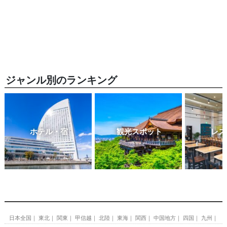
ジャンル別のランキング
ホテル・宿
観光スポット
レス
日本全国
東北
関東
甲信越
北陸
東海
関西
中国地方
四国
九州