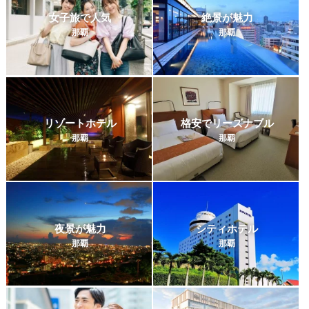
女子旅で人気
絶景が魅力
那覇
那覇
リゾートホテル
格安でリーズナブル
那覇
那覇
夜景が魅力
シティホテル
那覇
那覇