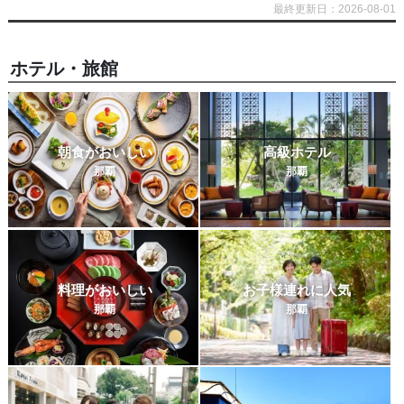
最終更新日：2026-08-01
ホテル・旅館
朝食がおいしい
高級ホテル
那覇
那覇
料理がおいしい
お子様連れに人気
那覇
那覇