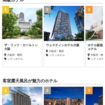
高級ホテル
1
2
3
出典：jalan.net
出典：jalan.net
ザ・リッツ・カールトン
ウェスティンホテル大阪
ホテル阪急
大阪
ョナル
大阪府 - 梅田
大阪府 - 梅田
大阪府 - 梅
シティホテル
シティホテル
シティホテ
客室露天風呂が魅力のホテル
1
2
3