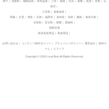
神戸
淡路島
城崎温泉
有馬温泉
三宮
姫路
白浜
倉敷
尾道
宮島
広
島市
小豆島
道後温泉
阿蘇
出雲
博多
天神
福岡市
湯布院
別府
霧島
奄美大島
石垣島
宮古島
那覇
恩納村
関西空港
那須高原周辺
尾道周辺
お問い合わせ
｜
コンテンツ制作ポリシー
｜
プライバシーポリシー
｜
運営会社
｜
制作チ
ーム
｜
ビストラ
Copyright © 2026 Local Best All Rights Reserved.