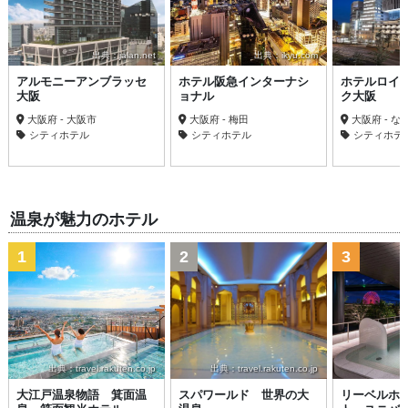
出典：jalan.net
出典：ikyu.com
アルモニーアンブラッセ
ホテル阪急インターナシ
ホテルロイ
大阪
ョナル
ク大阪
大阪府 - 大阪市
大阪府 - 梅田
大阪府 - な
シティホテル
シティホテル
シティホテ
温泉が魅力のホテル
1
2
3
出典：travel.rakuten.co.jp
出典：travel.rakuten.co.jp
大江戸温泉物語 箕面温
スパワールド 世界の大
リーベルホ