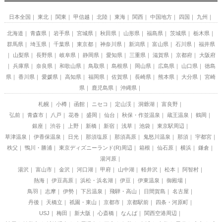
日本全国
東北
関東
甲信越
北陸
東海
関西
中国地方
四国
九州
北海道
青森県
岩手県
宮城県
秋田県
山形県
福島県
茨城県
栃木県
群馬県
埼玉県
千葉県
東京都
神奈川県
新潟県
富山県
石川県
福井県
山梨県
長野県
岐阜県
静岡県
愛知県
三重県
滋賀県
京都府
大阪府
兵庫県
奈良県
和歌山県
鳥取県
島根県
岡山県
広島県
山口県
徳島
県
香川県
愛媛県
高知県
福岡県
佐賀県
長崎県
熊本県
大分県
宮崎
県
鹿児島県
沖縄県
札幌
小樽
函館
ニセコ
定山渓
洞爺湖
富良野
弘前
青森市
八戸
花巻
盛岡
仙台
秋保・作並温泉
蔵王温泉
鶴岡
銀座
渋谷
上野
新橋
新宿
浅草
池袋
東京駅周辺
草津温泉
伊香保温泉
日光
那須塩原
那須高原
鬼怒川温泉
那須
宇都宮
秩父
鴨川・勝浦
東京ディズニーランド(R)周辺
箱根
仙石原
横浜
鎌倉
湯河原
湯沢
富山市
金沢
河口湖
甲府
山中湖
軽井沢
松本
阿智村
熱海
伊豆高原
浜松・浜名湖
伊豆
伊東温泉
御殿場
鳥羽
志摩
伊勢
下呂温泉
飛騨・高山
日間賀島
名古屋
丹後
天橋立
祇園・東山
京都市
京都駅前
四条・河原町
USJ
梅田
新大阪
心斎橋
なんば
関西空港周辺