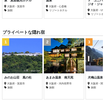
泉 箕面観光ホテル
温泉
ト ユニバ
ジオ・ジャ
大阪府 - 箕面市
大阪府 - 心斎橋
大阪府 - US
旅館
リゾートホテル
リゾートホ
プライベートな隠れ宿
1
2
3
出典：jalan.net
出典：jalan.net
みのお山荘 風の杜
あまみ温泉 南天苑
犬鳴山温泉
大阪府 - 箕面市
大阪府 - 河内長野市
大阪府 - 関
旅館
旅館
旅館