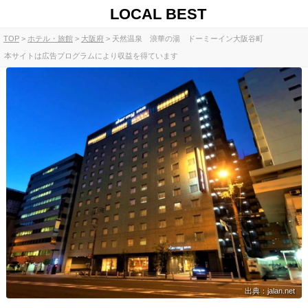
LOCAL BEST
TOP
ホテル・旅館
大阪府
天然温泉 浪華の湯 ドーミーイン大阪谷町
本サイトは広告プログラムにより収益を得ています
出典：jalan.net