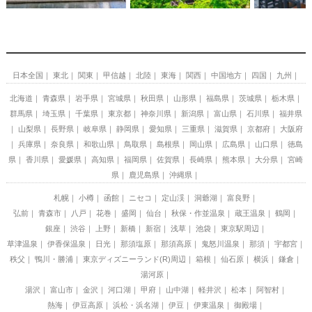
日本全国
東北
関東
甲信越
北陸
東海
関西
中国地方
四国
九州
北海道
青森県
岩手県
宮城県
秋田県
山形県
福島県
茨城県
栃木県
群馬県
埼玉県
千葉県
東京都
神奈川県
新潟県
富山県
石川県
福井県
山梨県
長野県
岐阜県
静岡県
愛知県
三重県
滋賀県
京都府
大阪府
兵庫県
奈良県
和歌山県
鳥取県
島根県
岡山県
広島県
山口県
徳島
県
香川県
愛媛県
高知県
福岡県
佐賀県
長崎県
熊本県
大分県
宮崎
県
鹿児島県
沖縄県
札幌
小樽
函館
ニセコ
定山渓
洞爺湖
富良野
弘前
青森市
八戸
花巻
盛岡
仙台
秋保・作並温泉
蔵王温泉
鶴岡
銀座
渋谷
上野
新橋
新宿
浅草
池袋
東京駅周辺
草津温泉
伊香保温泉
日光
那須塩原
那須高原
鬼怒川温泉
那須
宇都宮
秩父
鴨川・勝浦
東京ディズニーランド(R)周辺
箱根
仙石原
横浜
鎌倉
湯河原
湯沢
富山市
金沢
河口湖
甲府
山中湖
軽井沢
松本
阿智村
熱海
伊豆高原
浜松・浜名湖
伊豆
伊東温泉
御殿場