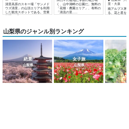
里・大泉
清里高原のスキー場「サンメド
く、山中湖畔の公園だ。無料の
ウズ清里」の山頂エリアを利用
「花畑・農園エリア」、有料の
南アルプス茅
した観光スポットである。営業
「清流の里......
る、花と星を
期間は4月......
マパークである
にアニメ......
山梨県のジャンル別ランキング
絶景
女子旅
子
山梨県
山梨県
山