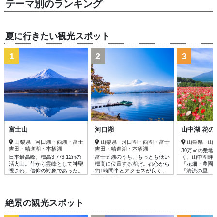
テーマ別のランキング
夏に行きたい観光スポット
1
2
3
富士山
河口湖
山中湖 花の
山梨県 - 河口湖・西湖・富士
山梨県 - 河口湖・西湖・富士
山梨県 - 
吉田・精進湖・本栖湖
吉田・精進湖・本栖湖
30万㎡の敷地
日本最高峰、標高3,776.12mの
富士五湖のうち、もっとも低い
く、山中湖畔
活火山。昔から霊峰として神聖
標高に位置する湖だ。都心から
「花畑・農園
視され、信仰の対象であった。
約1時間半とアクセスが良く、
「清流の里......
ま......
富士五湖観......
絶景の観光スポット