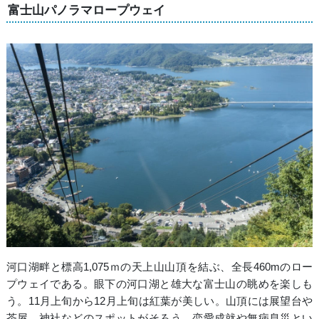
富士山パノラマロープウェイ
河口湖畔と標高1,075ｍの天上山山頂を結ぶ、全長460mのロー
プウェイである。眼下の河口湖と雄大な富士山の眺めを楽しも
う。11月上旬から12月上旬は紅葉が美しい。山頂には展望台や
茶屋、神社などのスポットがそろう。恋愛成就や無病息災とい