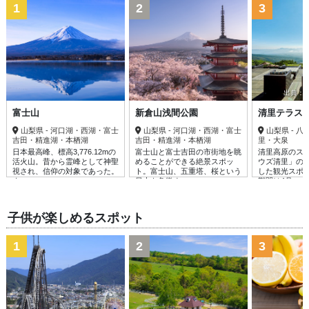
1
2
3
出典：sun
富士山
新倉山浅間公園
清里テラス
山梨県 - 河口湖・西湖・富士
山梨県 - 河口湖・西湖・富士
山梨県 - 
吉田・精進湖・本栖湖
吉田・精進湖・本栖湖
里・大泉
日本最高峰、標高3,776.12mの
富士山と富士吉田の市街地を眺
清里高原のス
活火山。昔から霊峰として神聖
めることができる絶景スポッ
ウズ清里」の
視され、信仰の対象であった。
ト。富士山、五重塔、桜という
した観光スポ
ま......
日本を象徴す......
期間は4月......
子供が楽しめるスポット
1
2
3