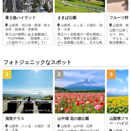
富士急ハイランド
まきば公園
フルーツ狩
山梨県 - 河口湖・西湖・富士
山梨県 - 八ヶ岳・小淵沢・清
山梨県 - 
吉田・精進湖・本栖湖
里・大泉
山梨では多く
富士山の裾野にある遊園地だ。
県立八ヶ岳牧場の一部を開放し
おり、特に「
「FUJIYAMA」「高飛車」とい
た、無料で利用できる公園だ。
「すもも」は
った絶叫マシンが充実してい
八ヶ岳南麓に位置し、広大な牧
観光農園の......
る。子......
草地で牛た......
フォトジェニックなスポット
1
2
3
出典：sunmeadows.co.jp
清里テラス
山中湖 花の都公園
山梨県フラ
ー・ハイジ
山梨県 - 八ヶ岳・小淵沢・清
山梨県 - 山中湖・忍野
里・大泉
山梨県 - 
30万㎡の敷地に季節の花が咲