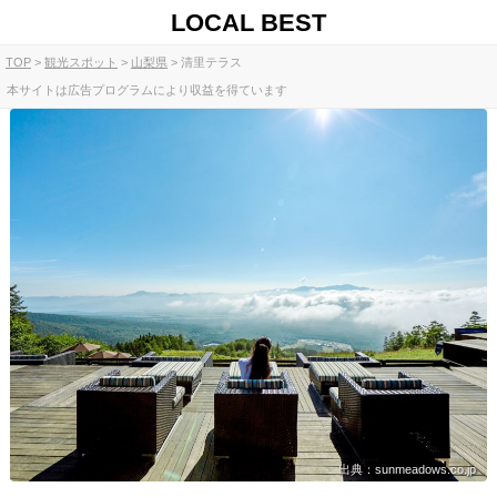
LOCAL BEST
TOP
観光スポット
山梨県
清里テラス
本サイトは広告プログラムにより収益を得ています
出典：sunmeadows.co.jp