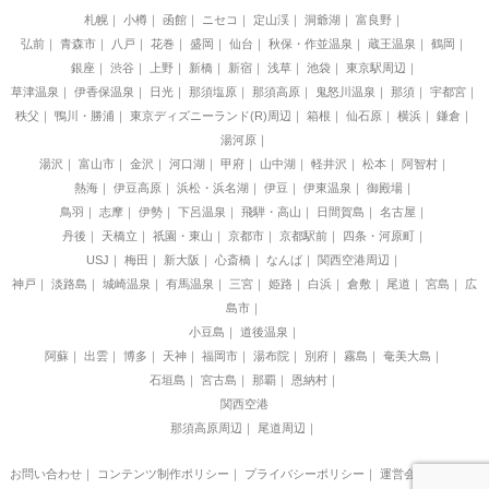
札幌
小樽
函館
ニセコ
定山渓
洞爺湖
富良野
弘前
青森市
八戸
花巻
盛岡
仙台
秋保・作並温泉
蔵王温泉
鶴岡
銀座
渋谷
上野
新橋
新宿
浅草
池袋
東京駅周辺
草津温泉
伊香保温泉
日光
那須塩原
那須高原
鬼怒川温泉
那須
宇都宮
秩父
鴨川・勝浦
東京ディズニーランド(R)周辺
箱根
仙石原
横浜
鎌倉
湯河原
湯沢
富山市
金沢
河口湖
甲府
山中湖
軽井沢
松本
阿智村
熱海
伊豆高原
浜松・浜名湖
伊豆
伊東温泉
御殿場
鳥羽
志摩
伊勢
下呂温泉
飛騨・高山
日間賀島
名古屋
丹後
天橋立
祇園・東山
京都市
京都駅前
四条・河原町
USJ
梅田
新大阪
心斎橋
なんば
関西空港周辺
神戸
淡路島
城崎温泉
有馬温泉
三宮
姫路
白浜
倉敷
尾道
宮島
広
島市
小豆島
道後温泉
阿蘇
出雲
博多
天神
福岡市
湯布院
別府
霧島
奄美大島
石垣島
宮古島
那覇
恩納村
関西空港
那須高原周辺
尾道周辺
お問い合わせ
｜
コンテンツ制作ポリシー
｜
プライバシーポリシー
｜
運営会社
｜
制作チ