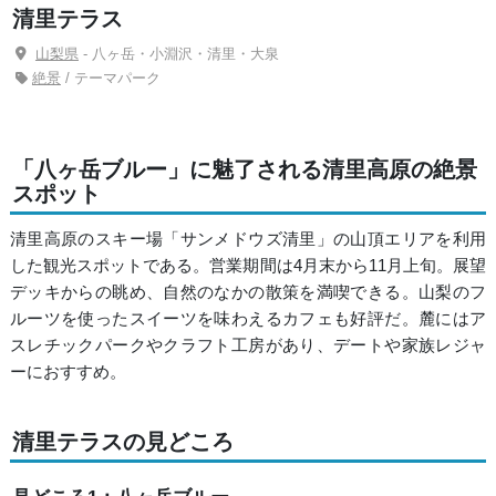
清里テラス
山梨県
- 八ヶ岳・小淵沢・清里・大泉
絶景
/ テーマパーク
「八ヶ岳ブルー」に魅了される清里高原の絶景
スポット
清里高原のスキー場「サンメドウズ清里」の山頂エリアを利用
した観光スポットである。営業期間は4月末から11月上旬。展望
デッキからの眺め、自然のなかの散策を満喫できる。山梨のフ
ルーツを使ったスイーツを味わえるカフェも好評だ。麓にはア
スレチックパークやクラフト工房があり、デートや家族レジャ
ーにおすすめ。
清里テラスの見どころ