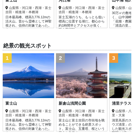
富士山
河口湖
山中湖 花の
山梨県 - 河口湖・西湖・富士
山梨県 - 河口湖・西湖・富士
山梨県 - 
吉田・精進湖・本栖湖
吉田・精進湖・本栖湖
30万㎡の敷地
日本最高峰、標高3,776.12mの
富士五湖のうち、もっとも低い
く、山中湖畔
活火山。昔から霊峰として神聖
標高に位置する湖だ。都心から
「花畑・農園
視され、信仰の対象であった。
約1時間半とアクセスが良く、
「清流の里......
ま......
富士五湖観......
絶景の観光スポット
1
2
3
出典：sun
富士山
新倉山浅間公園
清里テラス
山梨県 - 河口湖・西湖・富士
山梨県 - 河口湖・西湖・富士
山梨県 - 
吉田・精進湖・本栖湖
吉田・精進湖・本栖湖
里・大泉
日本最高峰、標高3,776.12mの
富士山と富士吉田の市街地を眺
清里高原のス
活火山。昔から霊峰として神聖
めることができる絶景スポッ
ウズ清里」の
視され、信仰の対象であった。
ト。富士山、五重塔、桜という
した観光スポ
ま......
日本を象徴す......
期間は4月......