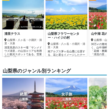
出典：sunmeadows.co.jp
清里テラス
山梨県フラワーセンタ
山中湖 花の
ー・ハイジの村
山梨県 - 八ヶ岳・小淵沢・清
山梨県 - 
里・大泉
山梨県 - 八ヶ岳・小淵沢・清
30万㎡の敷地
里・大泉
清里高原のスキー場「サンメド
く、山中湖畔
ウズ清里」の山頂エリアを利用
「花畑・農園
南アルプス茅ヶ岳山麓に位置す
した観光スポットである。営業
「清流の里......
る、花と星をイメージしたテー
期間は4月......
マパークである。10haの園内
にアニメ......
山梨県のジャンル別ランキング
絶景
女子旅
子
山梨県
山梨県
山