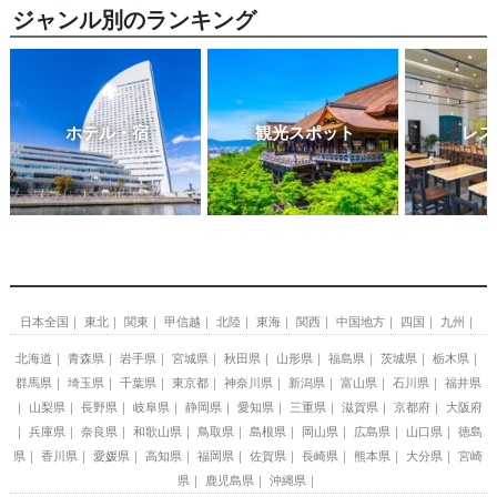
ジャンル別のランキング
ホテル・宿
観光スポット
レス
日本全国
東北
関東
甲信越
北陸
東海
関西
中国地方
四国
九州
北海道
青森県
岩手県
宮城県
秋田県
山形県
福島県
茨城県
栃木県
群馬県
埼玉県
千葉県
東京都
神奈川県
新潟県
富山県
石川県
福井県
山梨県
長野県
岐阜県
静岡県
愛知県
三重県
滋賀県
京都府
大阪府
兵庫県
奈良県
和歌山県
鳥取県
島根県
岡山県
広島県
山口県
徳島
県
香川県
愛媛県
高知県
福岡県
佐賀県
長崎県
熊本県
大分県
宮崎
県
鹿児島県
沖縄県