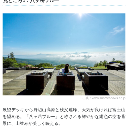
見どころ1：八ヶ岳ブルー
出典：www.sunmeadows.co.jp
展望デッキから野辺山高原と秩父連峰、天気が良ければ富士山
を望める。「八ヶ岳ブルー」と称される鮮やかな紺色の空を背
景に、山並みが美しく映える。