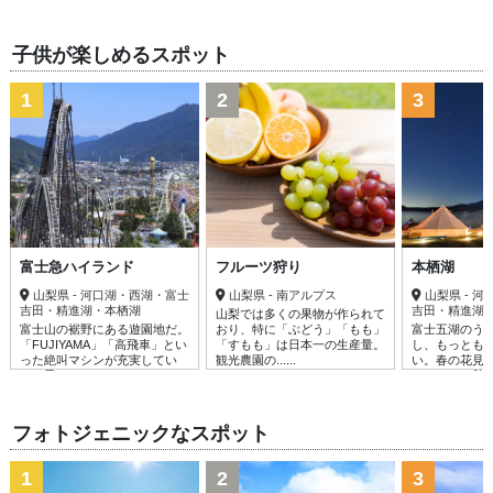
子供が楽しめるスポット
1
2
3
富士急ハイランド
フルーツ狩り
本栖湖
山梨県 - 河口湖・西湖・富士
山梨県 - 南アルプス
山梨県 - 
吉田・精進湖・本栖湖
吉田・精進湖
山梨では多くの果物が作られて
富士山の裾野にある遊園地だ。
おり、特に「ぶどう」「もも」
富士五湖のう
「FUJIYAMA」「高飛車」とい
「すもも」は日本一の生産量。
し、もっとも
った絶叫マシンが充実してい
観光農園の......
い。春の花見
る。子......
ーフィン、秋....
フォトジェニックなスポット
1
2
3