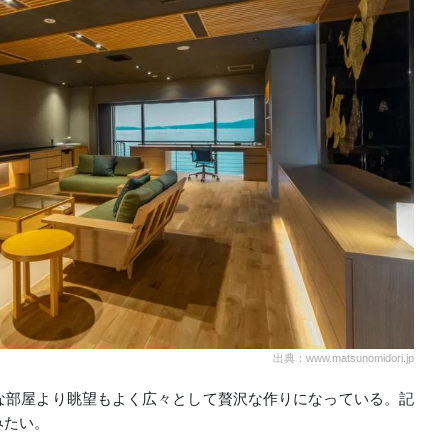
出典：www.matsunomidori.jp
な部屋より眺望もよく広々として贅沢な作りになっている。記
みたい。