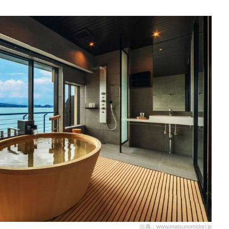
出典：www.matsunomidori.jp