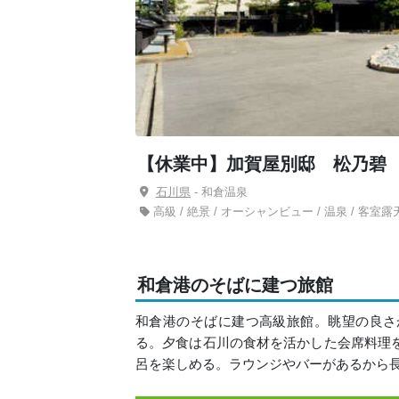
【休業中】加賀屋別邸 松乃碧
石川県
- 和倉温泉
高級 / 絶景 / オーシャンビュー / 温泉 / 客室露
和倉港のそばに建つ旅館
和倉港のそばに建つ高級旅館。眺望の良さ
る。夕食は石川の食材を活かした会席料理
呂を楽しめる。ラウンジやバーがあるから