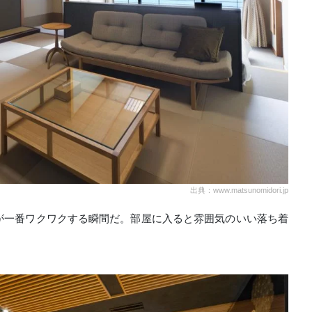
出典：www.matsunomidori.jp
が一番ワクワクする瞬間だ。部屋に入ると雰囲気のいい落ち着