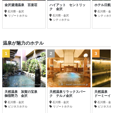
金沢湯涌温泉 百楽荘
ハイアット セントリッ
ホテル日航
ク 金沢
石川県 - 金沢
石川県 - 金
石川県 - 金沢
リゾートホテル
シティホテ
シティホテル
温泉が魅力のホテル
1
2
3
出典：travel.rakuten.co.jp
出典：travel.rakuten.co.jp
天然温泉 加賀の宝泉
天然温泉リラックスパー
天然温泉 
御宿野乃 金沢
ク テルメ金沢
ドーミーイ
石川県 - 金沢
石川県 - 金沢
石川県 - 金
ビジネスホテル
リゾートホテル
ビジネスホ