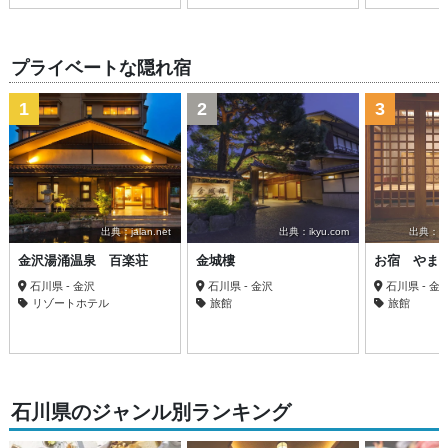
プライベートな隠れ宿
1
2
3
出典：jalan.net
出典：ikyu.com
出典：trav
金沢湯涌温泉 百楽荘
金城樓
お宿 やま
石川県 - 金沢
石川県 - 金沢
石川県 - 金
リゾートホテル
旅館
旅館
石川県のジャンル別ランキング