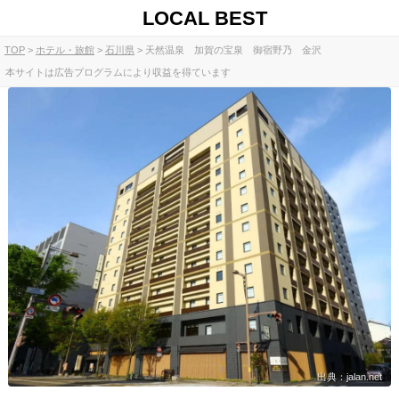
LOCAL BEST
TOP
ホテル・旅館
石川県
天然温泉 加賀の宝泉 御宿野乃 金沢
本サイトは広告プログラムにより収益を得ています
出典：jalan.net