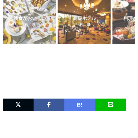
朝食がおいしい
高級ホテル
料理が
石川県
石川県
石
B!