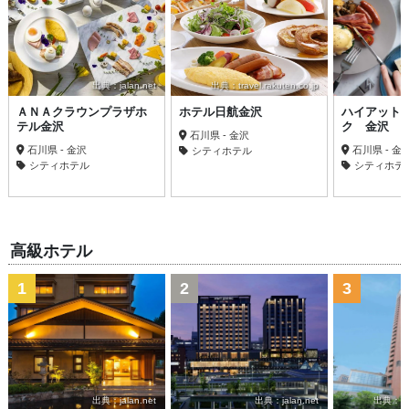
出典：jalan.net
出典：travel.rakuten.co.jp
ＡＮＡクラウンプラザホ
ホテル日航金沢
ハイアット
テル金沢
ク 金沢
石川県 - 金沢
石川県 - 金沢
石川県 - 金
シティホテル
シティホテル
シティホテ
高級ホテル
1
2
3
出典：jalan.net
出典：jalan.net
出典：trav