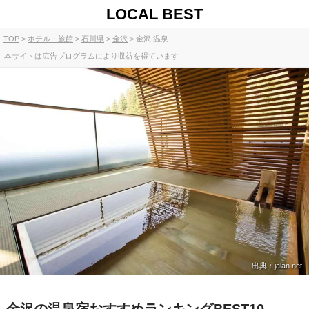
LOCAL BEST
TOP
ホテル・旅館
石川県
金沢
金沢 温泉
本サイトは広告プログラムにより収益を得ています
出典：jalan.net