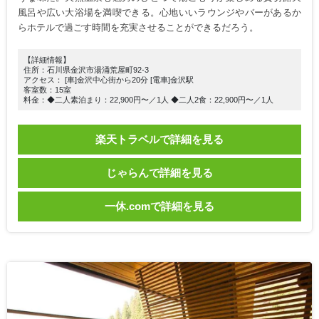
風呂や広い大浴場を満喫できる。心地いいラウンジやバーがあるか
らホテルで過ごす時間を充実させることができるだろう。
【詳細情報】
住所：石川県金沢市湯涌荒屋町92-3
アクセス： [車]金沢中心街から20分 [電車]金沢駅
客室数：15室
料金：◆二人素泊まり：22,900円〜／1人 ◆二人2食：22,900円〜／1人
楽天トラベルで詳細を見る
じゃらんで詳細を見る
一休.comで詳細を見る