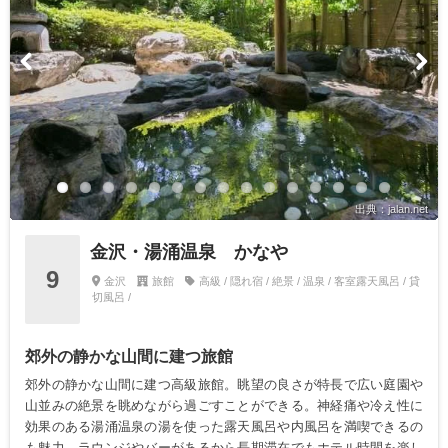
出典：jalan.net
金沢・湯涌温泉 かなや
9
金沢
旅館
高級 / 隠れ宿 / 絶景 / 温泉 / 客室露天風呂 / 貸
切風呂 /
郊外の静かな山間に建つ旅館
郊外の静かな山間に建つ高級旅館。眺望の良さが特長で広い庭園や
山並みの絶景を眺めながら過ごすことができる。神経痛や冷え性に
効果のある湯涌温泉の湯を使った露天風呂や内風呂を満喫できるの
も魅力。ラウンジやバーがあるから長期滞在でもホテル時間を楽し