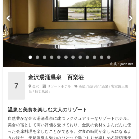
出典：jalan.net
金沢湯涌温泉 百楽荘
7
金沢
リゾートホテル
高級 / 隠れ宿 / 温泉 / 客室露天風
呂 / 貸切風呂 /
温泉と美食を楽しむ大人のリゾート
自然豊かな金沢湯涌温泉に建つラグジュアリーなリゾートホテル。
美食の宿として高い評価を受けており、金沢の食材をふんだんに使
った会席料理を楽しむことができる。夕食の時間が楽しみになるよ
うな味だ。天然温泉も魅力のひとつで湯ごもりが楽しめる貸切露天