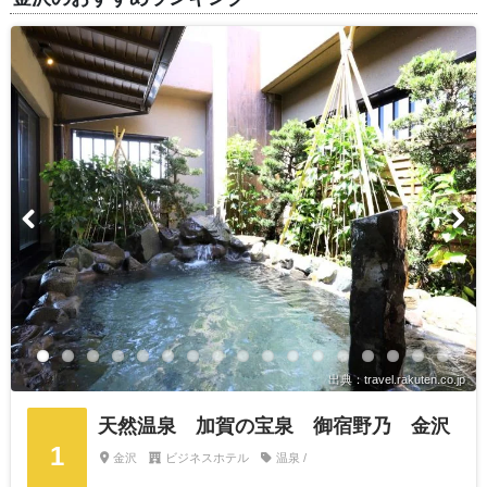
出典：travel.rakuten.co.jp
天然温泉 加賀の宝泉 御宿野乃 金沢
1
金沢
ビジネスホテル
温泉 /