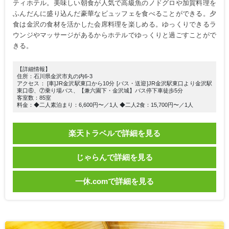
ティホテル。美味しい朝食が人気で高級魚のノドグロや加賀料理を
ふんだんに盛り込んだ豪華なビュッフェを食べることができる。夕
食は金沢の食材を活かした会席料理を楽しめる。ゆっくりできるラ
ウンジやマッサージがあるからホテルでゆっくりと過ごすことがで
きる。
【詳細情報】
住所：石川県金沢市丸の内6-3
アクセス： [車]JR金沢駅東口から10分 [バス・送迎]JR金沢駅東口より金沢駅
東口⑥、⑦乗り場バス、【兼六園下・金沢城】バス停下車徒歩5分
客室数：85室
料金：◆二人素泊まり：6,600円〜／1人 ◆二人2食：15,700円〜／1人
楽天トラベルで詳細を見る
じゃらんで詳細を見る
一休.comで詳細を見る