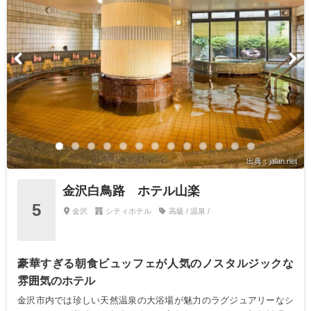
出典：jalan.net
金沢白鳥路 ホテル山楽
5
金沢
シティホテル
高級 / 温泉 /
豪華すぎる朝食ビュッフェが人気のノスタルジックな
雰囲気のホテル
金沢市内では珍しい天然温泉の大浴場が魅力のラグジュアリーなシ