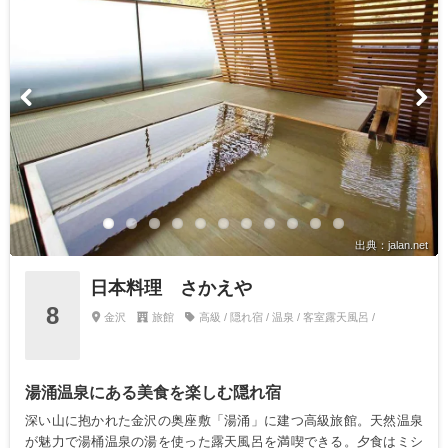
出典：jalan.net
日本料理 さかえや
8
金沢
旅館
高級 / 隠れ宿 / 温泉 / 客室露天風呂 /
湯涌温泉にある美食を楽しむ隠れ宿
深い山に抱かれた金沢の奥座敷「湯涌」に建つ高級旅館。天然温泉
が魅力で湯桶温泉の湯を使った露天風呂を満喫できる。夕食はミシ