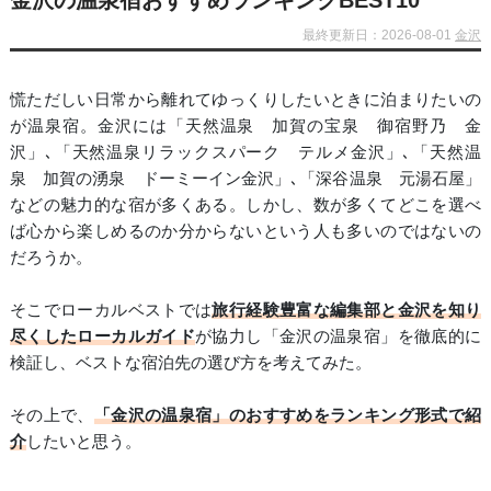
金沢の温泉宿おすすめランキングBEST10
最終更新日：2026-08-01
金沢
慌ただしい日常から離れてゆっくりしたいときに泊まりたいの
が温泉宿。金沢には「天然温泉 加賀の宝泉 御宿野乃 金
沢」､「天然温泉リラックスパーク テルメ金沢」､「天然温
泉 加賀の湧泉 ドーミーイン金沢」､「深谷温泉 元湯石屋」
などの魅力的な宿が多くある。しかし、数が多くてどこを選べ
ば心から楽しめるのか分からないという人も多いのではないの
だろうか。
そこでローカルベストでは
旅行経験豊富な編集部と金沢を知り
尽くしたローカルガイド
が協力し「金沢の温泉宿」を徹底的に
検証し、ベストな宿泊先の選び方を考えてみた。
その上で、
「金沢の温泉宿」のおすすめをランキング形式で紹
介
したいと思う。