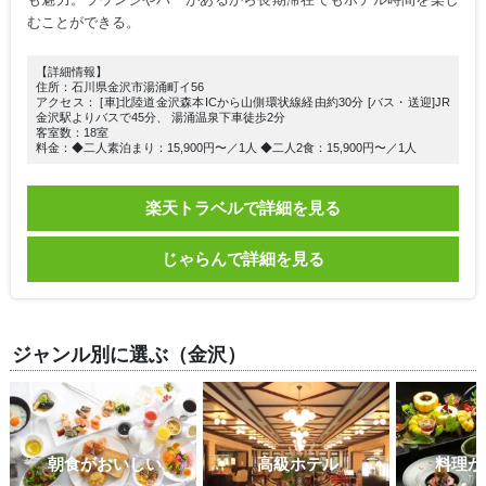
むことができる。
【詳細情報】
住所：石川県金沢市湯涌町イ56
アクセス： [車]北陸道金沢森本ICから山側環状線経由約30分 [バス・送迎]JR
金沢駅よりバスで45分、 湯涌温泉下車徒歩2分
客室数：18室
料金：◆二人素泊まり：15,900円〜／1人 ◆二人2食：15,900円〜／1人
楽天トラベルで詳細を見る
じゃらんで詳細を見る
ジャンル別に選ぶ（金沢）
朝食がおいしい
高級ホテル
料理が