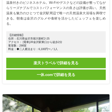
温泉付きのビジネスホテル。Wi-Fiやデスクなどの設備が整ってなが
らリーズナブルでコストパフォーマンスの良さは評価が高い。天然
温泉も魅力のひとつで金沢駅周辺で唯一の天然温泉大浴場を満喫で
きる。朝食は金沢のグルメや食材を活かしたビュッフェを楽しめ
る。
【詳細情報】
住所：石川県金沢市堀川新町2-25
アクセス： [電車]JR金沢駅東口から徒歩2分
客室数：298室
料金：◆二人素泊まり：6,100円〜／1人
楽天トラベルで詳細を見る
一休.comで詳細を見る