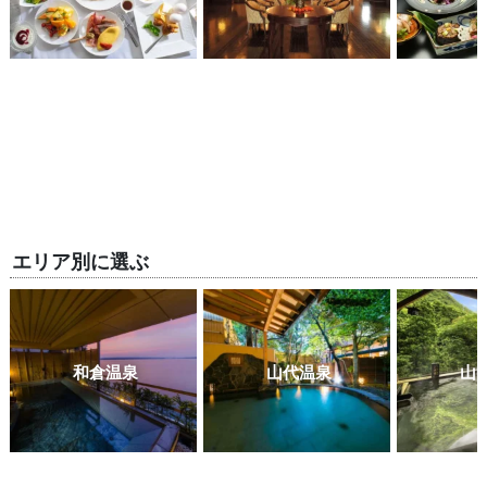
エリア別に選ぶ
和倉温泉
山代温泉
山