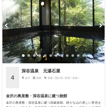
出典：jalan.net
深谷温泉 元湯石屋
4
金沢
旅館
高級 / 隠れ宿 / 絶景 / 温泉 /
金沢の奥座敷・深谷温泉に建つ旅館
金沢の奥座敷・深谷温泉に建つ高級旅館。静かな山の美しい景色を