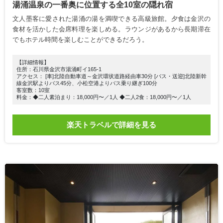
湯涌温泉の一番奥に位置する全10室の隠れ宿
文人墨客に愛された湯涌の湯を満喫できる高級旅館。夕食は金沢の
食材を活かした会席料理を楽しめる。ラウンジがあるから長期滞在
でもホテル時間を楽しむことができるだろう。
【詳細情報】
住所：石川県金沢市湯涌町イ165-1
アクセス： [車]北陸自動車道～金沢環状道路経由車30分 [バス・送迎]北陸新幹
線金沢駅よりバス45分、小松空港よりバス乗り継ぎ100分
客室数：10室
料金：◆二人素泊まり：18,000円〜／1人 ◆二人2食：18,000円〜／1人
楽天トラベルで詳細を見る