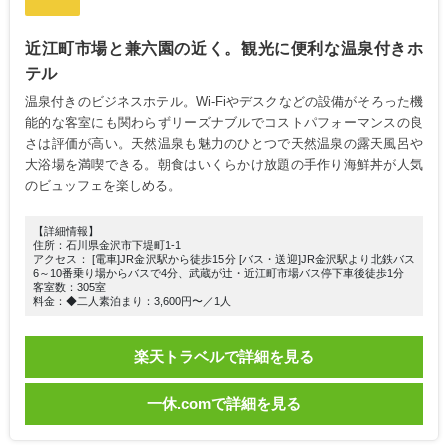
近江町市場と兼六園の近く。観光に便利な温泉付きホ
テル
温泉付きのビジネスホテル。Wi-Fiやデスクなどの設備がそろった機
能的な客室にも関わらずリーズナブルでコストパフォーマンスの良
さは評価が高い。天然温泉も魅力のひとつで天然温泉の露天風呂や
大浴場を満喫できる。朝食はいくらかけ放題の手作り海鮮丼が人気
のビュッフェを楽しめる。
【詳細情報】
住所：石川県金沢市下堤町1-1
アクセス： [電車]JR金沢駅から徒歩15分 [バス・送迎]JR金沢駅より北鉄バス
6～10番乗り場からバスで4分、武蔵が辻・近江町市場バス停下車後徒歩1分
客室数：305室
料金：◆二人素泊まり：3,600円〜／1人
楽天トラベルで詳細を見る
一休.comで詳細を見る