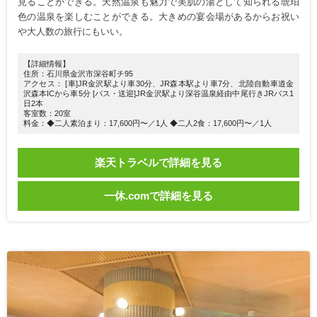
見ることができる。天然温泉も魅力で美肌の湯として知られる琥珀
色の温泉を楽しむことができる。大きめの宴会場があるからお祝い
や大人数の旅行にもいい。
【詳細情報】
住所：石川県金沢市深谷町チ95
アクセス： [車]JR金沢駅より車30分、JR森本駅より車7分、北陸自動車道金
沢森本ICから車5分 [バス・送迎]JR金沢駅より深谷温泉経由中尾行きJRバス1
日2本
客室数：20室
料金：◆二人素泊まり：17,600円〜／1人 ◆二人2食：17,600円〜／1人
楽天トラベルで詳細を見る
一休.comで詳細を見る