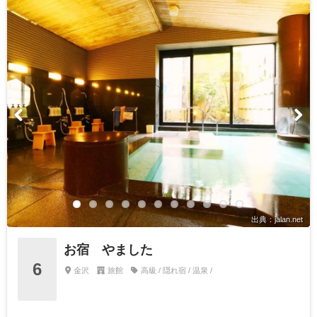
出典：jalan.net
お宿 やました
6
金沢
旅館
高級 / 隠れ宿 / 温泉 /