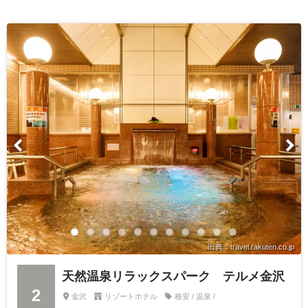
出典：travel.rakuten.co.jp
天然温泉リラックスパーク テルメ金沢
2
金沢
リゾートホテル
格安 / 温泉 /