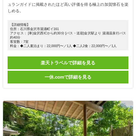
ュランガイドに掲載されたほど高い評価を得る極上の加賀懐石を楽
しめる。
【詳細情報】
住所：石川県金沢市湯涌町イ161
アクセス： [車]金沢西ICから約30分 [バス・送迎]金沢駅より 湯涌温泉行バス
約40分
客室数：7室
料金：◆二人素泊まり：22,000円〜／1人 ◆二人2食：22,000円〜／1人
楽天トラベルで詳細を見る
一休.comで詳細を見る