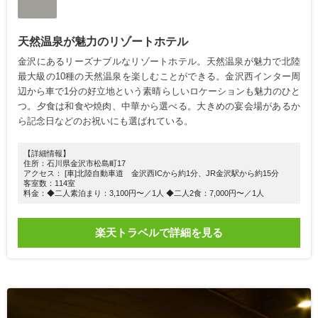
天然温泉が魅力のリゾートホテル
金沢にあるリーズナブルなリゾートホテル。天然温泉が魅力で北陸
最大級の10種の天然温泉を楽しむことができる。金沢西インター周
辺から車で1分の好立地という素晴らしいロケーションも魅力のひと
つ。夕食は和食や焼肉、中華から選べる。大きめの宴会場があるか
ら記念日などのお祝いにも選ばれている。
【詳細情報】
住所：石川県金沢市松島町17
アクセス： [車]北陸自動車道 金沢西ICから約1分、JR金沢駅から約15分
客室数：114室
料金：◆二人素泊まり：3,100円〜／1人 ◆二人2食：7,000円〜／1人
楽天トラベルで詳細を見る