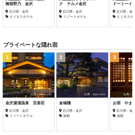
御宿野乃 金沢
ク テルメ金沢
ドーミーイ
石川県 - 金沢
石川県 - 金沢
石川県 - 金
ビジネスホテル
リゾートホテル
ビジネスホ
プライベートな隠れ宿
1
2
3
出典：jalan.net
出典：ikyu.com
出典：trav
金沢湯涌温泉 百楽荘
金城樓
お宿 やま
石川県 - 金沢
石川県 - 金沢
石川県 - 金
リゾートホテル
旅館
旅館