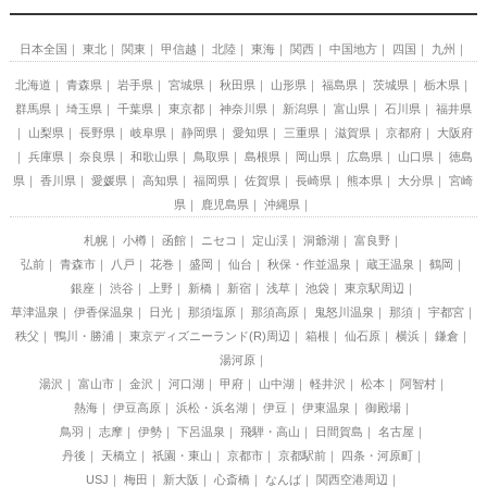
日本全国
東北
関東
甲信越
北陸
東海
関西
中国地方
四国
九州
北海道
青森県
岩手県
宮城県
秋田県
山形県
福島県
茨城県
栃木県
群馬県
埼玉県
千葉県
東京都
神奈川県
新潟県
富山県
石川県
福井県
山梨県
長野県
岐阜県
静岡県
愛知県
三重県
滋賀県
京都府
大阪府
兵庫県
奈良県
和歌山県
鳥取県
島根県
岡山県
広島県
山口県
徳島
県
香川県
愛媛県
高知県
福岡県
佐賀県
長崎県
熊本県
大分県
宮崎
県
鹿児島県
沖縄県
札幌
小樽
函館
ニセコ
定山渓
洞爺湖
富良野
弘前
青森市
八戸
花巻
盛岡
仙台
秋保・作並温泉
蔵王温泉
鶴岡
銀座
渋谷
上野
新橋
新宿
浅草
池袋
東京駅周辺
草津温泉
伊香保温泉
日光
那須塩原
那須高原
鬼怒川温泉
那須
宇都宮
秩父
鴨川・勝浦
東京ディズニーランド(R)周辺
箱根
仙石原
横浜
鎌倉
湯河原
湯沢
富山市
金沢
河口湖
甲府
山中湖
軽井沢
松本
阿智村
熱海
伊豆高原
浜松・浜名湖
伊豆
伊東温泉
御殿場
鳥羽
志摩
伊勢
下呂温泉
飛騨・高山
日間賀島
名古屋
丹後
天橋立
祇園・東山
京都市
京都駅前
四条・河原町
USJ
梅田
新大阪
心斎橋
なんば
関西空港周辺