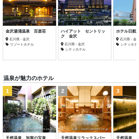
出典：jalan.net
出典：jalan.net
出典：trav
金沢湯涌温泉 百楽荘
ハイアット セントリッ
ホテル日航
ク 金沢
石川県 - 金沢
石川県 - 金
石川県 - 金沢
リゾートホテル
シティホテ
シティホテル
温泉が魅力のホテル
1
2
3
出典：travel.rakuten.co.jp
出典：travel.rakuten.co.jp
天然温泉 加賀の宝泉
天然温泉リラックスパー
天然温泉 