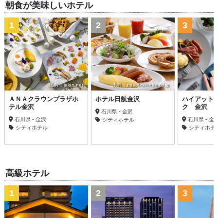
朝食が美味しいホテル
1
2
3
出典：jalan.net
出典：travel.rakuten.co.jp
ＡＮＡクラウンプラザホ
ホテル日航金沢
ハイアット
テル金沢
ク 金沢
石川県 - 金沢
石川県 - 金沢
石川県 - 金
シティホテル
シティホテル
シティホテ
高級ホテル
1
2
3