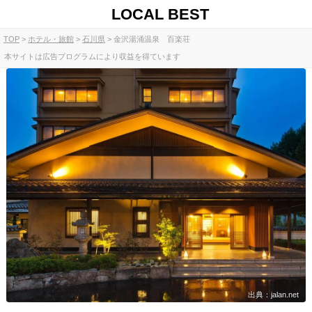
LOCAL BEST
TOP
ホテル・旅館
石川県
金沢湯涌温泉 百楽荘
本サイトは広告プログラムにより収益を得ています
出典：jalan.net