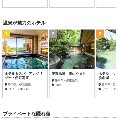
温泉が魅力のホテル
1
2
3
出典：jalan.net
出典：jalan.net
ホテル＆スパ アンダリ
伊東温泉 青山やまと
ホテル ウ
ゾート伊豆高原
浜名湖
静岡県 - 伊東温泉
静岡県 - 伊豆高原
静岡県 - 浜
旅館
リゾートホテル
リゾートホ
プライベートな隠れ宿