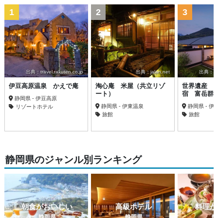
1
2
3
出典：travel.rakuten.co.jp
出典：jalan.net
出典：trav
伊豆高原温泉 かえで庵
淘心庵 米屋（共立リゾ
世界遺産 
ート）
宿 富岳群
静岡県 - 伊豆高原
静岡県 - 伊東温泉
静岡県 - 伊
リゾートホテル
旅館
旅館
静岡県のジャンル別ランキング
朝食がおいしい
高級ホテル
料理が
静岡県
静岡県
静