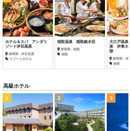
出典：andaresort.jp
出典：inatori-ginsuiso.jp
ホテル＆スパ アンダリ
稲取温泉 稲取銀水荘
大江戸温泉
ゾート伊豆高原
泉 伊東ホ
静岡県 - 稲取
部
静岡県 - 伊豆高原
旅館
静岡県 - 伊
リゾートホテル
旅館
高級ホテル
1
2
3