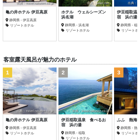
出典：travel.rakuten.co.jp
出典：jalan.net
出典：trav
亀の井ホテル 伊豆高原
ホテル ウェルシーズン
伊豆稲取温
浜名湖
宿 浜の湯
静岡県 - 伊豆高原
静岡県 - 浜名湖
静岡県 - 稲
リゾートホテル
リゾートホテル
リゾートホ
客室露天風呂が魅力のホテル
1
2
3
出典：travel.rakuten.co.jp
出典：travel.rakuten.co.jp
亀の井ホテル 伊豆高原
伊豆稲取温泉 食べるお
ふふ 熱海
宿 浜の湯
静岡県 - 伊豆高原
静岡県 - 熱
静岡県 - 稲取
リゾートホテル
リゾートホ
リゾートホテル