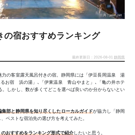
出典：jalan.net
きの宿おすすめランキング
最終更新日：2026-08-01
静岡県
魅力の客室露天風呂付きの宿。静岡県には「伊豆長岡温泉 湯
るお宿 浜の湯」､「伊東温泉 青山やまと」､「亀の井ホテ
る。しかし、数が多くてどこを選べば良いのか分からないとい
編集部と静岡県を知り尽くしたローカルガイド
が協力し「静岡
し、ベストな宿泊先の選び方を考えてみた。
」のおすすめをランキング形式で紹介
したいと思う。