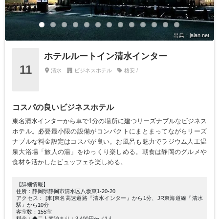
出典：jalan.net
ホテルルートイン清水インター
11
清水
ビジネスホテル
格安 /
コスパの良いビジネスホテル
東名清水インターから車で1分の場所に建つリーズナブルなビジネス
ホテル。必要最小限の設備がコンパクトにまとまってながらリーズ
ナブルな料金設定はコスパが良い。お風呂も魅力でラジウム人工温
泉大浴場「旅人の湯」をゆっくり楽しめる。朝食は静岡のグルメや
食材を活かしたビュッフェを楽しめる。
【詳細情報】
住所：静岡県静岡市清水区八坂東1-20-20
アクセス： [車]東名高速道路『清水インター』から1分、JR東海道線『清水
駅』から10分
客室数：155室
料金：◆二人素泊まり：3,400円〜／1人