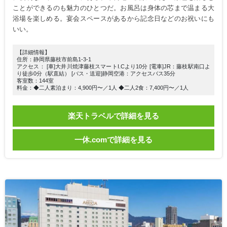
ことができるのも魅力のひとつだ。お風呂は身体の芯まで温まる大
浴場を楽しめる。宴会スペースがあるから記念日などのお祝いにも
いい。
【詳細情報】
住所：静岡県藤枝市前島1-3-1
アクセス： [車]大井川焼津藤枝スマートI.Cより10分 [電車]JR：藤枝駅南口よ
り徒歩0分（駅直結） [バス・送迎]静岡空港：アクセスバス35分
客室数：144室
料金：◆二人素泊まり：4,900円〜／1人 ◆二人2食：7,400円〜／1人
楽天トラベルで詳細を見る
一休.comで詳細を見る