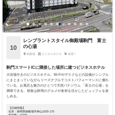
出典：jalan.net
レンブラントスタイル御殿場駒門 富士
の心湯
10
御殿場
ビジネスホテル
絶景 /
駒門スマートICに隣接した場所に建つビジネスホテル
大浴場付きのビジネスホテル。Wi-Fiやデスクなどの設備がシンプル
にまとまっていながらリーズナブルでコストパフォーマンスに優れ
ている。お風呂も魅力のひとつで天然バナジウム 「富士の心湯」を
満喫できる。朝食は静岡のグルメや食材を活かしたビュッフェを楽
しめる。
【詳細情報】
住所：静岡県御殿場市神山1925-170