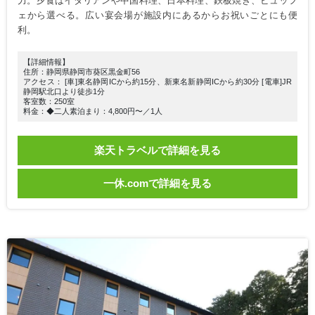
力。夕食はイタリアンや中国料理、日本料理、鉄板焼き、ビュッフ
ェから選べる。広い宴会場が施設内にあるからお祝いごとにも便
利。
【詳細情報】
住所：静岡県静岡市葵区黒金町56
アクセス： [車]東名静岡ICから約15分、新東名新静岡ICから約30分 [電車]JR
静岡駅北口より徒歩1分
客室数：250室
料金：◆二人素泊まり：4,800円〜／1人
楽天トラベルで詳細を見る
一休.comで詳細を見る