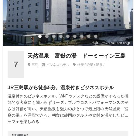
出典：travel.rakuten.co.jp
天然温泉 富嶽の湯 ドーミーイン三島
7
三島
ビジネスホテル
格安 / 絶景 / 温泉 /
JR三島駅から徒歩5分。温泉付きビジネスホテル
温泉付きのビジネスホテル。Wi-Fiやデスクなどの設備がそろった機
能的な客室にも関わらずリーズナブルでコストパフォーマンスの良
さは評価が高い。天然温泉も魅力のひとつで最上階の天然温泉「富
嶽の湯」を満喫できる。朝食は静岡のグルメや食材を活かしたビュ
ッフェを楽しめる。
【詳細情報】