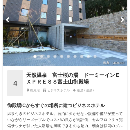
出典：jalan.net
天然温泉 富士桜の湯 ドーミーインＥ
ＸＰＲＥＳＳ富士山御殿場
4
御殿場
ビジネスホテル
絶景 / 温泉 /
御殿場ICからすぐの場所に建つビジネスホテル
温泉付きのビジネスホテル。宿泊に欠かせない設備や備品が整って
いながらリーズナブルでコスパの良さが高評価。セルフロウリュ完
備サウナが付いた大浴場を満喫できるのも魅力。朝食は静岡のグル