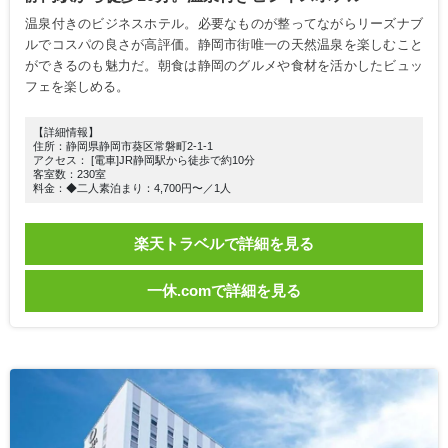
温泉付きのビジネスホテル。必要なものが整ってながらリーズナブ
ルでコスパの良さが高評価。静岡市街唯一の天然温泉を楽しむこと
ができるのも魅力だ。朝食は静岡のグルメや食材を活かしたビュッ
フェを楽しめる。
【詳細情報】
住所：静岡県静岡市葵区常磐町2-1-1
アクセス： [電車]JR静岡駅から徒歩で約10分
客室数：230室
料金：◆二人素泊まり：4,700円〜／1人
楽天トラベルで詳細を見る
一休.comで詳細を見る