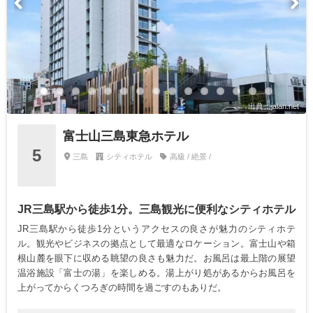
出典：jalan.net
富士山三島東急ホテル
5
三島
シティホテル
高級 / 絶景 /
JR三島駅から徒歩1分。三島観光に便利なシティホテル
JR三島駅から徒歩1分というアクセスの良さが魅力のシティホテ
ル。観光やビジネスの拠点として最適なロケーション。富士山や箱
根山麓を眼下に収める眺望の良さも魅力だ。お風呂は最上階の展望
温浴施設「富士の湯」を楽しめる。湯上がり処があるからお風呂を
上がってからくつろぎの時間を過ごすのもありだ。