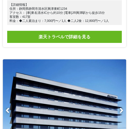
【詳細情報】
住所：静岡県静岡市清水区興津東町1234
アクセス： [車]東名清水ICから約10分 [電車]JR興津駅から徒歩15分
客室数：417室
料金：◆二人素泊まり：7,000円〜／1人 ◆二人2食：12,800円〜／1人
楽天トラベルで詳細を見る