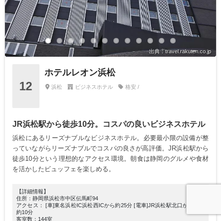
出典：travel.rakuten.co.jp
ホテルレオン浜松
12
浜松
ビジネスホテル
格安 /
JR浜松駅から徒歩10分。コスパの良いビジネスホテル
浜松にあるリーズナブルなビジネスホテル。必要最小限の設備が整
っていながらリーズナブルでコスパの良さが高評価。JR浜松駅から
徒歩10分という理想的なアクセス環境。朝食は静岡のグルメや食材
を活かしたビュッフェを楽しめる。
【詳細情報】
住所：静岡県浜松市中区伝馬町94
アクセス： [車]東名浜松IC浜松西ICから約25分 [電車]JR浜松駅北口から徒歩
約10分
客室数：144室