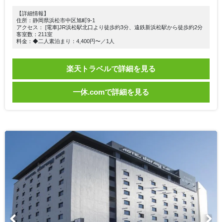
【詳細情報】
住所：静岡県浜松市中区旭町9-1
アクセス： [電車]JR浜松駅北口より徒歩約3分、遠鉄新浜松駅から徒歩約2分
客室数：211室
料金：◆二人素泊まり：4,400円〜／1人
楽天トラベルで詳細を見る
一休.comで詳細を見る