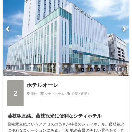
出典：jalan.net
ホテルオーレ
2
藤枝
シティホテル
絶景 / 夜景 /
藤枝駅直結。藤枝観光に便利なシティホテル
藤枝駅直結というアクセスの良さが特長のシティホテル。藤枝観光
に便利なロケーションにある。市街地の夜景の美しい景色を楽しむ