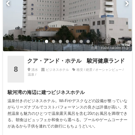
出典：travel.rakuten.co.jp
クア・アンド・ホテル 駿河健康ランド
8
清水
ビジネスホテル
格安 / 絶景 / オーシャンビュー /
温泉 /
駿河湾の海辺に建つビジネスホテル
温泉付きのビジネスホテル。Wi-Fiやデスクなどの設備が整っていな
がらリーズナブルでコストパフォーマンスの良さは評価が高い。天
然温泉も魅力のひとつで温泉露天風呂を含む20のお風呂を満喫でき
る。朝食はビュッフェか和食から選べる。プールやゲームコーナー
があるから子供を連れての旅行にもちょうどいい。