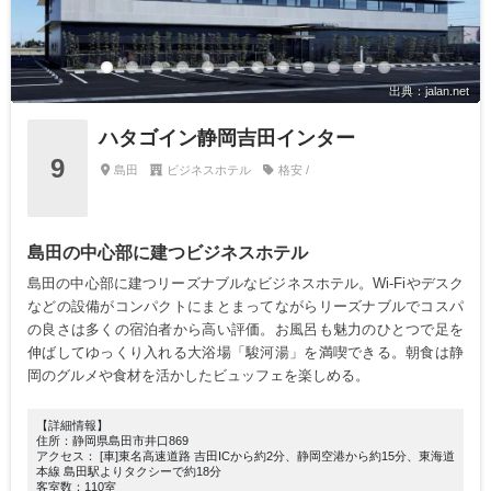
出典：jalan.net
ハタゴイン静岡吉田インター
9
島田
ビジネスホテル
格安 /
島田の中心部に建つビジネスホテル
島田の中心部に建つリーズナブルなビジネスホテル。Wi-Fiやデスク
などの設備がコンパクトにまとまってながらリーズナブルでコスパ
の良さは多くの宿泊者から高い評価。お風呂も魅力のひとつで足を
伸ばしてゆっくり入れる大浴場「駿河湯」を満喫できる。朝食は静
岡のグルメや食材を活かしたビュッフェを楽しめる。
【詳細情報】
住所：静岡県島田市井口869
アクセス： [車]東名高速道路 吉田ICから約2分、静岡空港から約15分、東海道
本線 島田駅よりタクシーで約18分
客室数：110室