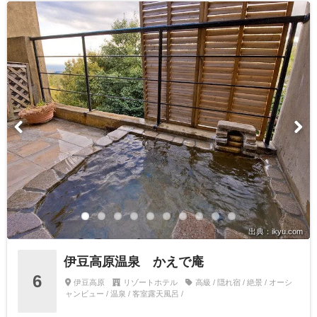
出典：ikyu.com
伊豆高原温泉 かえで庵
6
伊豆高原
リゾートホテル
高級 / 隠れ宿 / 絶景 / オーシ
ャンビュー / 温泉 / 客室露天風呂 /