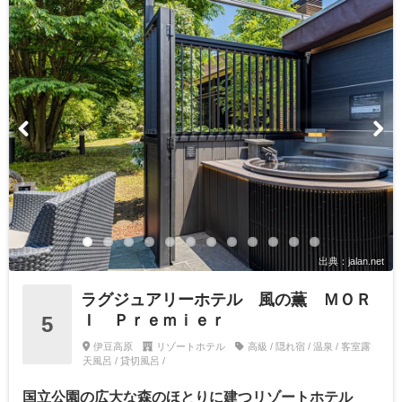
出典：jalan.net
ラグジュアリーホテル 風の薫 ＭＯＲ
Ｉ Ｐｒｅｍｉｅｒ
5
伊豆高原
リゾートホテル
高級 / 隠れ宿 / 温泉 / 客室露
天風呂 / 貸切風呂 /
国立公園の広大な森のほとりに建つリゾートホテル