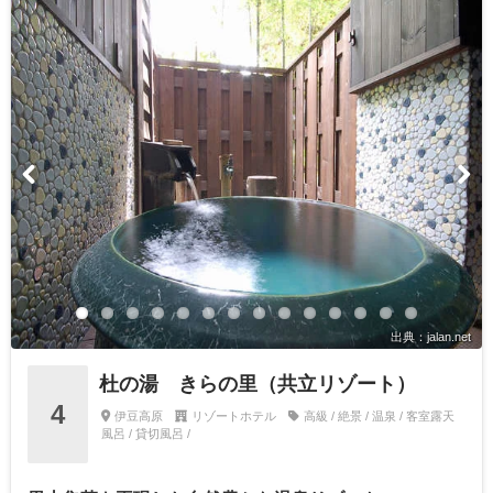
出典：jalan.net
杜の湯 きらの里（共立リゾート）
4
伊豆高原
リゾートホテル
高級 / 絶景 / 温泉 / 客室露天
風呂 / 貸切風呂 /