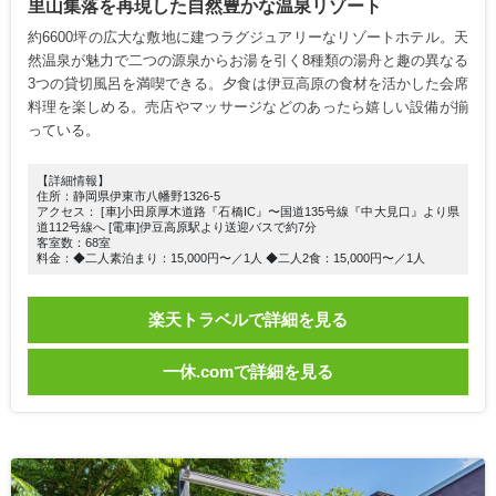
里山集落を再現した自然豊かな温泉リゾート
約6600坪の広大な敷地に建つラグジュアリーなリゾートホテル。天
然温泉が魅力で二つの源泉からお湯を引く8種類の湯舟と趣の異なる
3つの貸切風呂を満喫できる。夕食は伊豆高原の食材を活かした会席
料理を楽しめる。売店やマッサージなどのあったら嬉しい設備が揃
っている。
【詳細情報】
住所：静岡県伊東市八幡野1326-5
アクセス： [車]小田原厚木道路『石橋IC』〜国道135号線『中大見口』より県
道112号線へ [電車]伊豆高原駅より送迎バスで約7分
客室数：68室
料金：◆二人素泊まり：15,000円〜／1人 ◆二人2食：15,000円〜／1人
楽天トラベルで詳細を見る
一休.comで詳細を見る