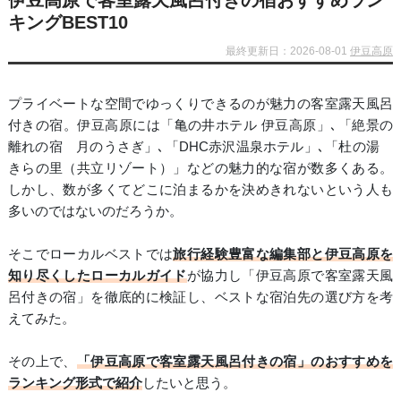
伊豆高原で客室露天風呂付きの宿おすすめラン
キングBEST10
最終更新日：2026-08-01
伊豆高原
プライベートな空間でゆっくりできるのが魅力の客室露天風呂
付きの宿。伊豆高原には「亀の井ホテル 伊豆高原」､「絶景の
離れの宿 月のうさぎ」､「DHC赤沢温泉ホテル」､「杜の湯
きらの里（共立リゾート）」などの魅力的な宿が数多くある。
しかし、数が多くてどこに泊まるかを決めきれないという人も
多いのではないのだろうか。
そこでローカルベストでは
旅行経験豊富な編集部と伊豆高原を
知り尽くしたローカルガイド
が協力し「伊豆高原で客室露天風
呂付きの宿」を徹底的に検証し、ベストな宿泊先の選び方を考
えてみた。
その上で、
「伊豆高原で客室露天風呂付きの宿」のおすすめを
ランキング形式で紹介
したいと思う。