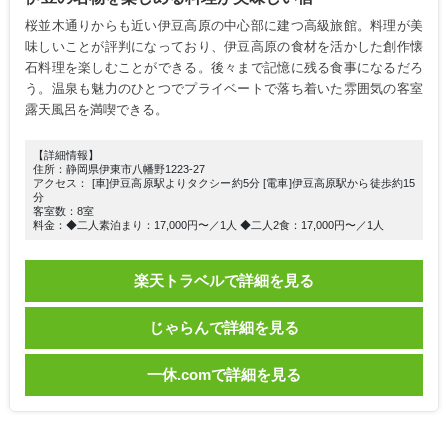
桜並木通りからも近い伊豆高原の中心部に建つ高級旅館。料理が美
味しいことが評判になっており、伊豆高原の食材を活かした創作懐
石料理を楽しむことができる。後々まで記憶に残る食事になるだろ
う。温泉も魅力のひとつでプライベートで落ち着いた雰囲気の客室
露天風呂を満喫できる。
【詳細情報】
住所：静岡県伊東市八幡野1223-27
アクセス： [車]伊豆高原駅よりタクシー約5分 [電車]伊豆高原駅から徒歩約15
分
客室数：8室
料金：◆二人素泊まり：17,000円〜／1人 ◆二人2食：17,000円〜／1人
楽天トラベルで詳細を見る
じゃらんで詳細を見る
一休.comで詳細を見る