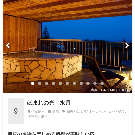
出典：travel.rakuten.co.jp
ほまれの光 水月
9
伊豆高原
旅館
高級 / 隠れ宿 / オーシャンビュー / 温泉 /
客室露天風呂 /
伊豆の名物を楽しめる料理が美味しい宿