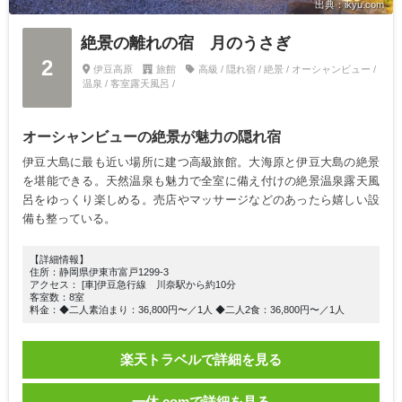
出典：ikyu.com
絶景の離れの宿 月のうさぎ
2
伊豆高原
旅館
高級 / 隠れ宿 / 絶景 / オーシャンビュー /
温泉 / 客室露天風呂 /
オーシャンビューの絶景が魅力の隠れ宿
伊豆大島に最も近い場所に建つ高級旅館。大海原と伊豆大島の絶景
を堪能できる。天然温泉も魅力で全室に備え付けの絶景温泉露天風
呂をゆっくり楽しめる。売店やマッサージなどのあったら嬉しい設
備も整っている。
【詳細情報】
住所：静岡県伊東市富戸1299-3
アクセス： [車]伊豆急行線 川奈駅から約10分
客室数：8室
料金：◆二人素泊まり：36,800円〜／1人 ◆二人2食：36,800円〜／1人
楽天トラベルで詳細を見る
一休.comで詳細を見る