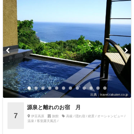
出典：travel.rakuten.co.jp
源泉と離れのお宿 月
7
伊豆高原
旅館
高級 / 隠れ宿 / 絶景 / オーシャンビュー /
温泉 / 客室露天風呂 /