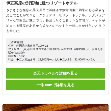
伊豆高原の別荘地に建つリゾートホテル
さまざまな種類の露天風呂で神経痛や疲労回復に効果のある温泉を
楽しむことができるラグジュアリーなリゾートホテル。ラグジュア
リーな雰囲気が魅力でつい長居したくなるような空間だ。ペットが
泊まれる部屋があるから犬などのペットと一緒に出かけたいときで
も安心だ。
【詳細情報】
住所：静岡県伊東市富戸1007-21
アクセス： [車]小田原厚木道路小田原ICから国道135号線約105分、伊豆高原
駅から約10分
客室数：18室
料金：◆二人素泊まり：22,900円〜／1人 ◆二人2食：22,900円〜／1人
楽天トラベルで詳細を見る
一休.comで詳細を見る