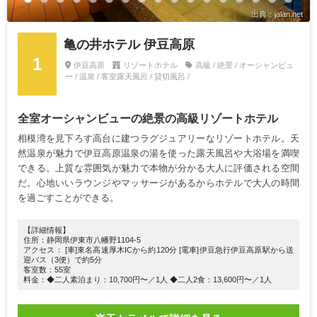
出典：jalan.net
亀の井ホテル 伊豆高原
1
伊豆高原
リゾートホテル
高級 / 絶景 / オーシャンビュ
ー / 温泉 / 客室露天風呂 / 貸切風呂 /
全室オーシャンビューの絶景の高級リゾートホテル
相模湾を見下ろす高台に建つラグジュアリーなリゾートホテル。天
然温泉が魅力で伊豆高原温泉の湯を使った露天風呂や大浴場を満喫
できる。上質な雰囲気が魅力で本物が分かる大人に評価される空間
だ。心地いいラウンジやマッサージがあるからホテルで大人の時間
を過ごすことができる。
【詳細情報】
住所：静岡県伊東市八幡野1104-5
アクセス： [車]東名高速厚木ICから約120分 [電車]伊豆急行伊豆高原駅から送
迎バス（3便）で約5分
客室数：55室
料金：◆二人素泊まり：10,700円〜／1人 ◆二人2食：13,600円〜／1人