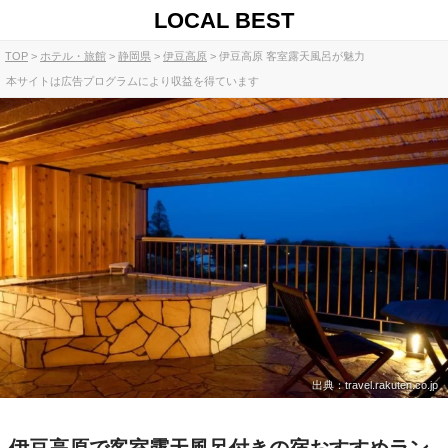
LOCAL BEST
TOP
ホテル・旅館
静岡県
伊豆高原
伊豆高原 客室露天風呂が魅力
本サイトは広告プログラムにより収益を得ています
出典：travel.rakuten.co.jp