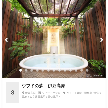
出典：jalan.net
ウブドの森 伊豆高原
8
伊豆高原
リゾートホテル
ペット / 高級 / 隠れ宿 / 絶景 /
温泉 / 客室露天風呂 / 貸切風呂 /