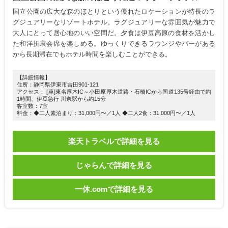
国立公園の広大な森のほとりという優れたロケーションが特長のラ
グジュアリーなリゾートホテル。ラグジュアリーな雰囲気が魅力で
大人にとって居心地のいい空間だ。夕食は伊豆高原の食材を活かし
た和洋折衷会席を楽しめる。ゆっくりできるラウンジやバーがある
から長期滞在でもホテル時間を楽しむことができる。
【詳細情報】
住所：静岡県伊東市吉田901-121
アクセス： [車]東名厚木IC～小田原厚木道路・石橋ICから国道135号経由で約
1時間、伊豆急行 川奈駅から約15分
客室数：7室
料金：◆二人素泊まり：31,000円〜／1人 ◆二人2食：31,000円〜／1人
楽天トラベルで詳細を見る
じゃらんで詳細を見る
一休.comで詳細を見る