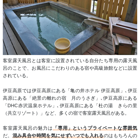
客室露天風呂とは客室に設置されている自分たち専用の露天風
呂のことで、お風呂にこだわりのある宿や高級旅館などに設置
されている。
伊豆高原では伊豆高原にある「亀の井ホテル 伊豆高原」､伊豆
高原にある「絶景の離れの宿 月のうさぎ」､伊豆高原にある
「DHC赤沢温泉ホテル」､伊豆高原にある「杜の湯 きらの里
（共立リゾート）」など、多くの宿で客室露天風呂がある。
客室露天風呂の魅力は
「専用」というプライベートな雰囲気
だ。
混み具合や時間を気にせずいつでも入れる
のはもちろんの