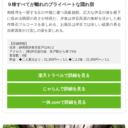
９棟すべてが離れのプライベートな隠れ宿
相模湾を一望する丘の中腹に建つ高級旅館。広大な伊豆の海を眼下
に収める眺望の良さが特長だ。夕食は伊豆高原の食材を活かした創
作懐石フルコースを楽しめる。お風呂は伊豆では珍しい硫黄の香る
自家源泉かけ流しの湯を楽しめる。
【詳細情報】
住所：静岡県伊東市富戸1241-2
アクセス： [車]伊豆急行線 富戸駅から車で5分
客室数：9室
料金：◆二人素泊まり：21,300円〜／1人 ◆二人2食：21,300円〜／1人
楽天トラベルで詳細を見る
じゃらんで詳細を見る
一休.comで詳細を見る