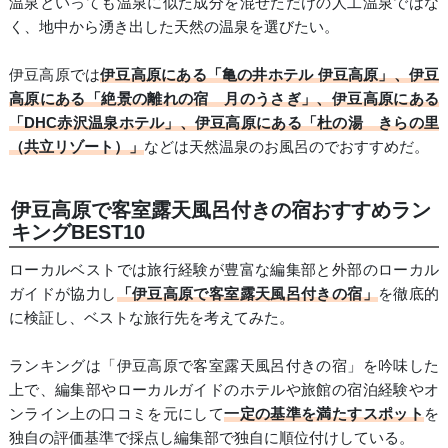
温泉といっても温泉に似た成分を混ぜただけの人工温泉ではな
く、地中から湧き出した天然の温泉を選びたい。
伊豆高原では
伊豆高原にある「亀の井ホテル 伊豆高原」、伊豆
高原にある「絶景の離れの宿 月のうさぎ」、伊豆高原にある
「DHC赤沢温泉ホテル」、伊豆高原にある「杜の湯 きらの里
（共立リゾート）」
などは天然温泉のお風呂のでおすすめだ。
伊豆高原で客室露天風呂付きの宿おすすめラン
キングBEST10
ローカルベストでは旅行経験が豊富な編集部と外部のローカル
ガイドが協力し
「伊豆高原で客室露天風呂付きの宿」
を徹底的
に検証し、ベストな旅行先を考えてみた。
ランキングは「伊豆高原で客室露天風呂付きの宿」を吟味した
上で、編集部やローカルガイドのホテルや旅館の宿泊経験やオ
ンライン上の口コミを元にして
一定の基準を満たすスポット
を
独自の評価基準で採点し編集部で独自に順位付けしている。