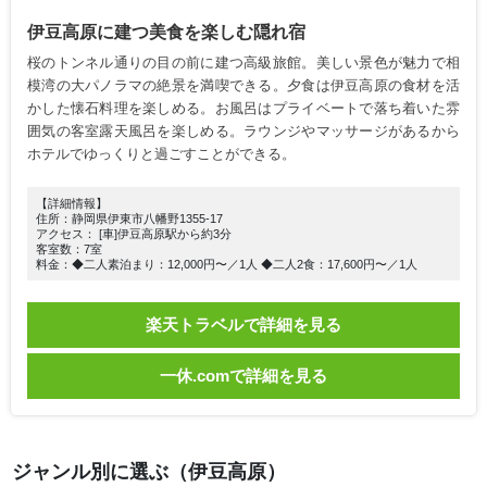
伊豆高原に建つ美食を楽しむ隠れ宿
桜のトンネル通りの目の前に建つ高級旅館。美しい景色が魅力で相
模湾の大パノラマの絶景を満喫できる。夕食は伊豆高原の食材を活
かした懐石料理を楽しめる。お風呂はプライベートで落ち着いた雰
囲気の客室露天風呂を楽しめる。ラウンジやマッサージがあるから
ホテルでゆっくりと過ごすことができる。
【詳細情報】
住所：静岡県伊東市八幡野1355-17
アクセス： [車]伊豆高原駅から約3分
客室数：7室
料金：◆二人素泊まり：12,000円〜／1人 ◆二人2食：17,600円〜／1人
楽天トラベルで詳細を見る
一休.comで詳細を見る
ジャンル別に選ぶ（伊豆高原）