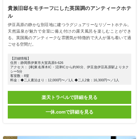
貴族旧邸をモチーフにした英国調のアンティークホテ
ル
伊豆高原の静かな別荘地に建つラグジュアリーなリゾートホテル。
天然温泉が魅力で全室に備え付けの露天風呂を楽しむことができ
る。英国風のアンティークな雰囲気が特徴的で大人が落ち着いて過
ごせる空間だ。
【詳細情報】
住所：静岡県伊東市大室高原6-626
アクセス： [車]東名厚木IC・沼津ICから約90分、伊豆急伊豆高原駅よりタク
シー5分
客室数：8室
料金：◆二人素泊まり：12,000円〜／1人 ◆二人2食：16,300円〜／1人
楽天トラベルで詳細を見る
一休.comで詳細を見る