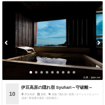
出典：jalan.net
伊豆高原の隠れ宿 Syuhari～守破離～
10
伊豆高原
旅館
高級 / 隠れ宿 / 絶景 / オーシャンビュー /
温泉 / 客室露天風呂 / 貸切風呂 /