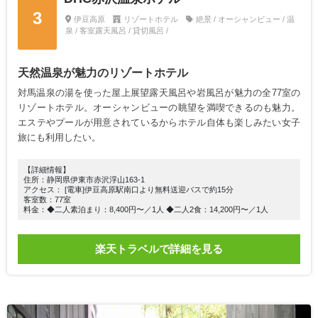
3
伊豆高原
リゾートホテル
絶景 / オーシャンビュー / 温
泉 / 客室露天風呂 / 貸切風呂 /
天然温泉が魅力のリゾートホテル
対馬温泉の湯を使った屋上展望露天風呂や岩風呂が魅力の全77室の
リゾートホテル。オーシャンビューの眺望を満喫できるのも魅力。
エステやプールが用意されているからホテル自体も楽しみたい女子
旅にも利用したい。
【詳細情報】
住所：静岡県伊東市赤沢浮山163-1
アクセス： [電車]伊豆高原駅南口より無料送迎バスで約15分
客室数：77室
料金：◆二人素泊まり：8,400円〜／1人 ◆二人2食：14,200円〜／1人
楽天トラベルで詳細を見る