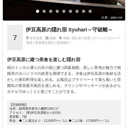
出典：jalan.net
伊豆高原の隠れ宿 Syuhari～守破離～
7
伊豆高原
旅館
高級 / 隠れ宿 / 絶景 / オーシャンビュー /
温泉 / 客室露天風呂 / 貸切風呂 /
伊豆高原に建つ美食を楽しむ隠れ宿
桜のトンネル通りの目の前に建つ高級旅館。美しい景色が魅力で相
模湾の大パノラマの絶景を満喫できる。夕食は伊豆高原の食材を活
かした懐石料理を楽しめる。お風呂はプライベートで落ち着いた雰
囲気の客室露天風呂を楽しめる。ラウンジやマッサージがあるから
ホテルでゆっくりと過ごすことができる。
【詳細情報】
住所：静岡県伊東市八幡野1355-17
アクセス： [車]伊豆高原駅から約3分
客室数：7室
料金：◆二人素泊まり：12,000円〜／1人 ◆二人2食：17,600円〜／1人