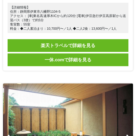
【詳細情報】
住所：静岡県伊東市八幡野1104-5
アクセス： [車]東名高速厚木ICから約120分 [電車]伊豆急行伊豆高原駅から送
迎バス（3便）で約5分
客室数：55室
料金：◆二人素泊まり：10,700円〜／1人 ◆二人2食：13,600円〜／1人
楽天トラベルで詳細を見る
一休.comで詳細を見る