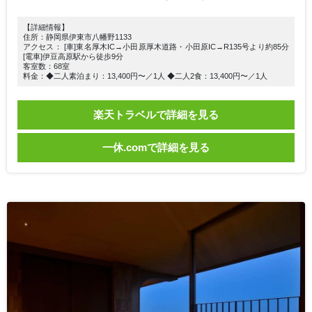
【詳細情報】
住所：静岡県伊東市八幡野1133
アクセス： [車]東名厚木IC→小田原厚木道路・小田原IC→R135号より約85分
[電車]伊豆高原駅から徒歩9分
客室数：68室
料金：◆二人素泊まり：13,400円〜／1人 ◆二人2食：13,400円〜／1人
楽天トラベルで詳細を見る
一休.comで詳細を見る