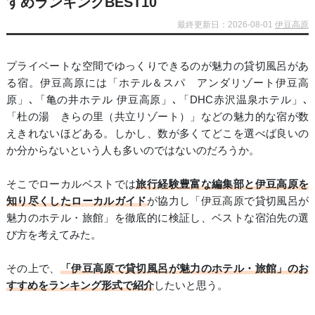
すめランキングBEST10
最終更新日：2026-08-01
伊豆高原
プライベートな空間でゆっくりできるのが魅力の貸切風呂があ
る宿。伊豆高原には「ホテル＆スパ アンダリゾート伊豆高
原」､「亀の井ホテル 伊豆高原」､「DHC赤沢温泉ホテル」､
「杜の湯 きらの里（共立リゾート）」などの魅力的な宿が数
えきれないほどある。しかし、数が多くてどこを選べば良いの
か分からないという人も多いのではないのだろうか。
そこでローカルベストでは
旅行経験豊富な編集部と伊豆高原を
知り尽くしたローカルガイド
が協力し「伊豆高原で貸切風呂が
魅力のホテル・旅館」を徹底的に検証し、ベストな宿泊先の選
び方を考えてみた。
その上で、
「伊豆高原で貸切風呂が魅力のホテル・旅館」のお
すすめをランキング形式で紹介
したいと思う。