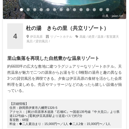
出典：jalan.net
杜の湯 きらの里（共立リゾート）
4
伊豆高原
リゾートホテル
高級 / 絶景 / 温泉 / 客室露天
風呂 / 貸切風呂 /
里山集落を再現した自然豊かな温泉リゾート
約6600坪の広大な敷地に建つラグジュアリーなリゾートホテル。天
然温泉が魅力で二つの源泉からお湯を引く8種類の湯舟と趣の異なる
3つの貸切風呂を満喫できる。夕食は伊豆高原の食材を活かした会席
料理を楽しめる。売店やマッサージなどのあったら嬉しい設備が揃
っている。
【詳細情報】
住所：静岡県伊東市八幡野1326-5
アクセス： [車]小田原厚木道路『石橋IC』〜国道135号線『中大見口』より県
道112号線へ [電車]伊豆高原駅より送迎バスで約7分
客室数：68室
料金：◆二人素泊まり：15,000円〜／1人 ◆二人2食：15,000円〜／1人