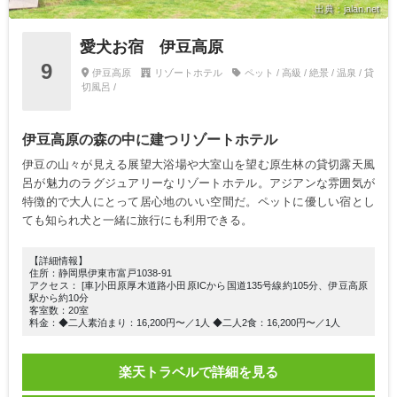
出典：jalan.net
愛犬お宿 伊豆高原
9
伊豆高原
リゾートホテル
ペット / 高級 / 絶景 / 温泉 / 貸
切風呂 /
伊豆高原の森の中に建つリゾートホテル
伊豆の山々が見える展望大浴場や大室山を望む原生林の貸切露天風
呂が魅力のラグジュアリーなリゾートホテル。アジアンな雰囲気が
特徴的で大人にとって居心地のいい空間だ。ペットに優しい宿とし
ても知られ犬と一緒に旅行にも利用できる。
【詳細情報】
住所：静岡県伊東市富戸1038-91
アクセス： [車]小田原厚木道路小田原ICから国道135号線約105分、伊豆高原
駅から約10分
客室数：20室
料金：◆二人素泊まり：16,200円〜／1人 ◆二人2食：16,200円〜／1人
楽天トラベルで詳細を見る