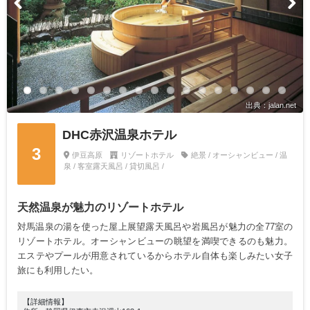
出典：jalan.net
DHC赤沢温泉ホテル
3
伊豆高原
リゾートホテル
絶景 / オーシャンビュー / 温
泉 / 客室露天風呂 / 貸切風呂 /
天然温泉が魅力のリゾートホテル
対馬温泉の湯を使った屋上展望露天風呂や岩風呂が魅力の全77室の
リゾートホテル。オーシャンビューの眺望を満喫できるのも魅力。
エステやプールが用意されているからホテル自体も楽しみたい女子
旅にも利用したい。
【詳細情報】