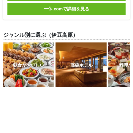
一休.comで詳細を見る
ジャンル別に選ぶ（伊豆高原）
朝食がおいしい
高級ホテル
料理が