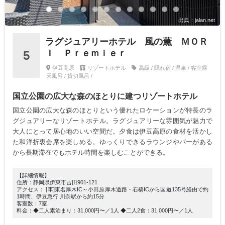
出典：jalan.net
ラグジュアリーホテル 風の薫 ＭＯＲ
Ｉ Ｐｒｅｍｉｅｒ
5
伊豆高原
リゾートホテル
高級 / 隠れ宿 / 温泉 / 客室露
天風呂 / 貸切風呂 /
国立公園の広大な森のほとりに建つリゾートホテル
国立公園の広大な森のほとりという優れたロケーションが特長のラ
グジュアリーなリゾートホテル。ラグジュアリーな雰囲気が魅力で
大人にとって居心地のいい空間だ。夕食は伊豆高原の食材を活かし
た和洋折衷会席を楽しめる。ゆっくりできるラウンジやバーがある
から長期滞在でもホテル時間を楽しむことができる。
【詳細情報】
住所：静岡県伊東市吉田901-121
アクセス： [車]東名厚木IC～小田原厚木道路・石橋ICから国道135号経由で約
1時間、伊豆急行 川奈駅から約15分
客室数：7室
料金：◆二人素泊まり：31,000円〜／1人 ◆二人2食：31,000円〜／1人