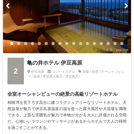
出典：jalan.net
亀の井ホテル 伊豆高原
2
伊豆高原
リゾートホテル
高級 / 絶景 / オーシャンビュ
ー / 温泉 / 客室露天風呂 / 貸切風呂 /
全室オーシャンビューの絶景の高級リゾートホテル
相模湾を見下ろす高台に建つラグジュアリーなリゾートホテル。天
然温泉が魅力で伊豆高原温泉の湯を使った露天風呂や大浴場を満喫
できる。上質な雰囲気が魅力で本物が分かる大人に評価される空間
だ。心地いいラウンジやマッサージがあるからホテルで大人の時間
を過ごすことができる。