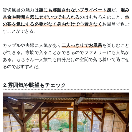
貸切風呂の魅力は
誰にも邪魔されないプライベート感
だ。
混み
具合や時間を気にせずいつでも入れる
のはもちろんのこと、
他
の客を気にする必要がなく身内だけで心置きなく
お風呂で過ご
すことができる。
カップルや夫婦に人気があり
二人っきりでお風呂
を楽しむこと
ができる。家族で入ることができるのでファミリーにも人気が
ある。もちろん一人旅でも自分だけの空間で落ち着いて過ごせ
るのでおすすめだ。
2.雰囲気や眺望もチェック