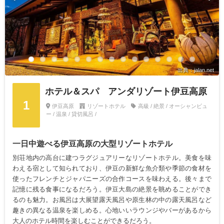
出典：jalan.net
ホテル＆スパ アンダリゾート伊豆高原
1
伊豆高原
リゾートホテル
高級 / 絶景 / オーシャンビュ
ー / 温泉 / 貸切風呂 /
一日中遊べる伊豆高原の大型リゾートホテル
別荘地内の高台に建つラグジュアリーなリゾートホテル。美食を味
わえる宿として知られており、伊豆の新鮮な魚介類や季節の食材を
使ったフレンチとジャパニーズの合作コースを味わえる。後々まで
記憶に残る食事になるだろう。伊豆大島の絶景を眺めることができ
るのも魅力。お風呂は大展望露天風呂や原生林の中の露天風呂など
趣きの異なる温泉を楽しめる。心地いいラウンジやバーがあるから
大人のホテル時間を楽しむことができるだろう。