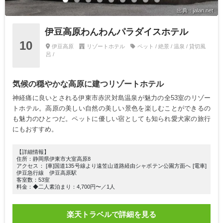
出典：jalan.net
伊豆高原わんわんパラダイスホテル
10
伊豆高原
リゾートホテル
ペット / 絶景 / 温泉 / 貸切風
呂 /
気候の穏やかな高原に建つリゾートホテル
神経痛に良いとされる伊東市赤沢対島温泉が魅力の全53室のリゾー
トホテル。高原の美しい自然の美しい景色を楽しむことができるの
も魅力のひとつだ。ペットに優しい宿としても知られ愛犬家の旅行
にもおすすめ。
【詳細情報】
住所：静岡県伊東市大室高原8
アクセス： [車]国道135号線より遠笠山道路経由シャボテン公園方面へ [電車]
伊豆急行線 伊豆高原駅
客室数：53室
料金：◆二人素泊まり：4,700円〜／1人
楽天トラベルで詳細を見る