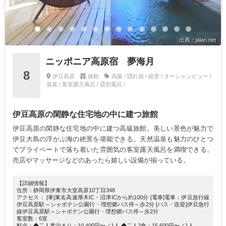
出典：jalan.net
ニッポニア高原宿 夢海月
8
伊豆高原
旅館
高級 / 隠れ宿 / 絶景 / オーシャンビュー /
温泉 / 客室露天風呂 / 貸切風呂 /
伊豆高原の閑静な住宅地の中に建つ旅館
伊豆高原の閑静な住宅地の中に建つ高級旅館。美しい景色が魅力で
伊豆大島の浮かぶ海の絶景を堪能できる。天然温泉も魅力のひとつ
でプライベートで落ち着いた雰囲気の客室露天風呂を満喫できる。
売店やマッサージなどのあったら嬉しい設備が揃っている。
【詳細情報】
住所：静岡県伊東市大室高原10丁目348
アクセス： [車]東名高速厚木IC・沼津ICから約100分 [電車]電車：伊豆急行線
伊豆高原駅～シャボテン公園行・理想郷バス停～歩2分 [バス・送迎]伊豆急行
線伊豆高原駅～シャボテン公園行・理想郷バス停～歩2分
客室数：6室
料金：◆二人素泊まり：10,400円〜／1人 ◆二人2食：15,600円〜／1人