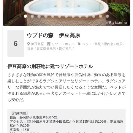
出典：jalan.net
ウブドの森 伊豆高原
6
伊豆高原
リゾートホテル
ペット / 高級 / 隠れ宿 / 絶景 /
温泉 / 客室露天風呂 / 貸切風呂 /
伊豆高原の別荘地に建つリゾートホテル
さまざまな種類の露天風呂で神経痛や疲労回復に効果のある温泉を
楽しむことができるラグジュアリーなリゾートホテル。ラグジュア
リーな雰囲気が魅力でつい長居したくなるような空間だ。ペットが
泊まれる部屋があるから犬などのペットと一緒に出かけたいときで
も安心だ。
【詳細情報】
住所：静岡県伊東市富戸1007-21
アクセス： [車]小田原厚木道路小田原ICから国道135号線約105分、伊豆高原
駅から約10分
客室数：18室