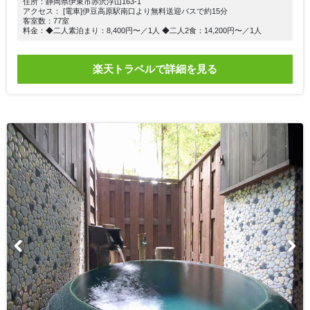
住所：静岡県伊東市赤沢浮山163-1
アクセス： [電車]伊豆高原駅南口より無料送迎バスで約15分
客室数：77室
料金：◆二人素泊まり：8,400円〜／1人 ◆二人2食：14,200円〜／1人
楽天トラベルで詳細を見る