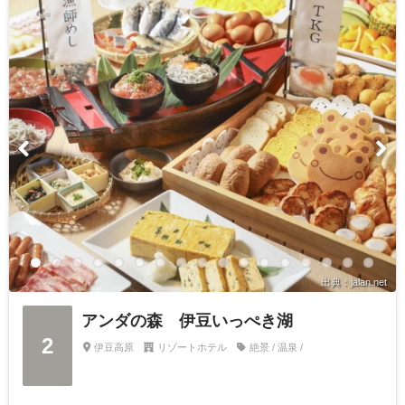
出典：jalan.net
アンダの森 伊豆いっぺき湖
2
伊豆高原
リゾートホテル
絶景 / 温泉 /