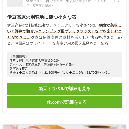
伊豆高原
小さな宿
高級 / 絶景 / オーシャンビュー / 温
泉 / 客室露天風呂 /
伊豆高原の別荘地に建つ小さな宿
伊豆高原の別荘地に建つラグジュアリーな小さな宿。
朝食が美味し
いと評判で和食かグランピング風ブレックファストなどを楽しむこ
とができる。
夕食は伊豆高原の食材を活かした懐石料理を楽しめ
る。お風呂はプライベートな客室専用の露天風呂を楽しめる。
【詳細情報】
住所：静岡県伊東市大室高原6-620
アクセス： [車]伊豆急 伊豆高原駅から約5分
客室数：5室
料金：◆二人素泊まり：21,600円〜／1人 ◆二人2食：31,700円〜／1人
楽天トラベルで詳細を見る
一休.comで詳細を見る