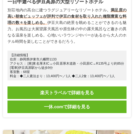
一日中遊べる伊豆高原の大型リゾートホテル
別荘地内の高台に建つラグジュアリーなリゾートホテル。
満足度の
高い朝食ビュッフェが評判で伊豆の食材を取り入れた種類豊富な料
理の数々を楽しめる。
伊豆大島の絶景を眺めることができるのも魅
力。お風呂は大展望露天風呂や原生林の中の露天風呂など趣きの異
なる温泉を楽しめる。心地いいラウンジやバーがあるから大人のホ
テル時間を楽しむことができるだろう。
【詳細情報】
住所：静岡県伊東市八幡野1133
アクセス： [車]東名厚木IC→小田原厚木道路・小田原IC→R135号より約85分
[電車]伊豆高原駅から徒歩9分
客室数：68室
料金：◆二人素泊まり：13,400円〜／1人 ◆二人2食：13,400円〜／1人
楽天トラベルで詳細を見る
一休.comで詳細を見る