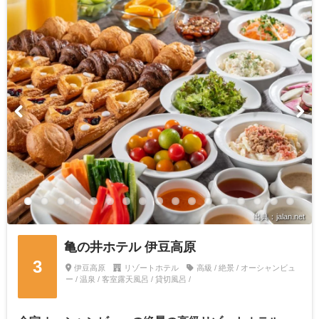
出典：jalan.net
亀の井ホテル 伊豆高原
3
伊豆高原
リゾートホテル
高級 / 絶景 / オーシャンビュ
ー / 温泉 / 客室露天風呂 / 貸切風呂 /