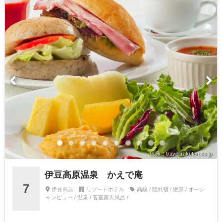
出典：travel.rakuten.co.jp
伊豆高原温泉 かえで庵
7
伊豆高原
リゾートホテル
高級 / 隠れ宿 / 絶景 / オーシ
ャンビュー / 温泉 / 客室露天風呂 /