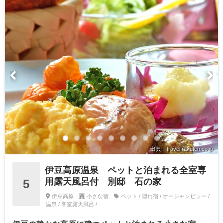
出典：travel.rakuten.co.jp
伊豆高原温泉 ペットと泊まれる全室専
用露天風呂付 別邸 石の家
5
伊豆高原
小さな宿
ペット / 隠れ宿 / オーシャンビュー /
温泉 / 客室露天風呂 /