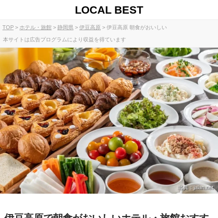
LOCAL BEST
TOP
ホテル・旅館
静岡県
伊豆高原
伊豆高原 朝食がおいしい
本サイトは広告プログラムにより収益を得ています
出典：jalan.net