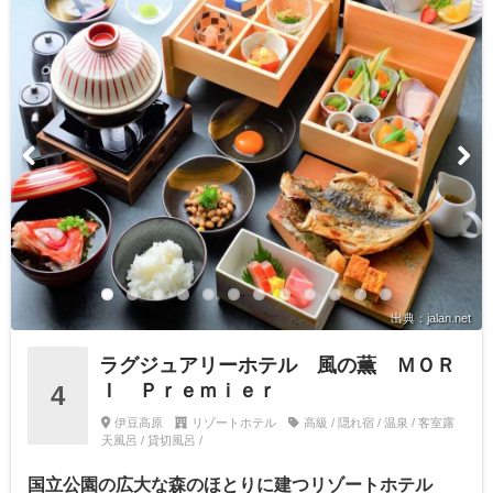
出典：jalan.net
ラグジュアリーホテル 風の薫 ＭＯＲ
Ｉ Ｐｒｅｍｉｅｒ
4
伊豆高原
リゾートホテル
高級 / 隠れ宿 / 温泉 / 客室露
天風呂 / 貸切風呂 /
国立公園の広大な森のほとりに建つリゾートホテル