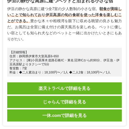
伊豆の静かな高原に建つペットと泊まれる小さな宿
伊豆の静かな高原に建つ全7室の少人数制の小さな宿。
朝食が美味し
いことで知られており伊豆高原の旬の食材を使った洋食を楽しむこ
とができる。
豊かな木々や相模湾を眼下に収める眺望の良さも魅力
だ。お風呂は全室に備え付けの露天風呂を楽しめる。ペットに優し
い宿としても知られ犬などのペットと一緒に出かけたいときにもあ
りがたい。
【詳細情報】
住所：静岡県伊東市大室高原6-650
アクセス： [車]小田原厚木道路石橋IC・東名沼津ICから約90分、伊豆急・伊
豆高原駅よりタクシーで5分
客室数：7室
料金：◆二人素泊まり：18,100円〜／1人 ◆二人2食：18,100円〜／1人
楽天トラベルで詳細を見る
じゃらんで詳細を見る
一休.comで詳細を見る