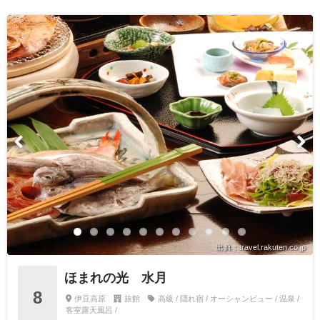
出典：travel.rakuten.co.jp
ほまれの光 水月
8
伊豆高原
旅館
高級 / 隠れ宿 / オーシャンビュー / 温泉 /
客室露天風呂 /