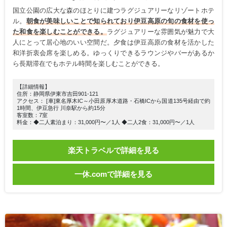
国立公園の広大な森のほとりに建つラグジュアリーなリゾートホテ
ル。
朝食が美味しいことで知られており伊豆高原の旬の食材を使っ
た和食を楽しむことができる。
ラグジュアリーな雰囲気が魅力で大
人にとって居心地のいい空間だ。夕食は伊豆高原の食材を活かした
和洋折衷会席を楽しめる。ゆっくりできるラウンジやバーがあるか
ら長期滞在でもホテル時間を楽しむことができる。
【詳細情報】
住所：静岡県伊東市吉田901-121
アクセス： [車]東名厚木IC～小田原厚木道路・石橋ICから国道135号経由で約
1時間、伊豆急行 川奈駅から約15分
客室数：7室
料金：◆二人素泊まり：31,000円〜／1人 ◆二人2食：31,000円〜／1人
楽天トラベルで詳細を見る
一休.comで詳細を見る