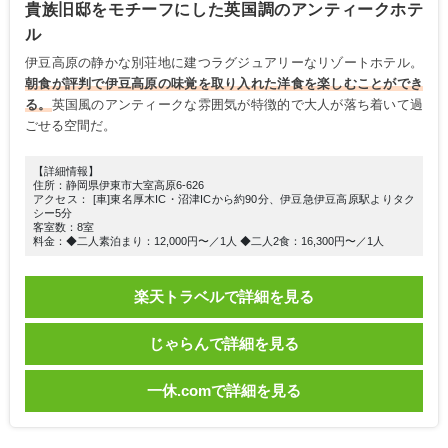
貴族旧邸をモチーフにした英国調のアンティークホテ
ル
伊豆高原の静かな別荘地に建つラグジュアリーなリゾートホテル。
朝食が評判で伊豆高原の味覚を取り入れた洋食を楽しむことができ
る。
英国風のアンティークな雰囲気が特徴的で大人が落ち着いて過
ごせる空間だ。
【詳細情報】
住所：静岡県伊東市大室高原6-626
アクセス： [車]東名厚木IC・沼津ICから約90分、伊豆急伊豆高原駅よりタク
シー5分
客室数：8室
料金：◆二人素泊まり：12,000円〜／1人 ◆二人2食：16,300円〜／1人
楽天トラベルで詳細を見る
じゃらんで詳細を見る
一休.comで詳細を見る