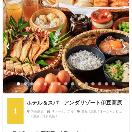
出典：andaresort.jp
ホテル＆スパ アンダリゾート伊豆高原
1
伊豆高原
リゾートホテル
高級 / 絶景 / オーシャンビュ
ー / 温泉 / 貸切風呂 /