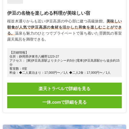
伊豆の名物を楽しめる料理が美味しい宿
桜並木通りからも近い伊豆高原の中心部に建つ高級旅館。
美味しい
朝食が人気で伊豆高原の食材を活かした和食を楽しむことができ
る。
温泉も魅力のひとつでプライベートで落ち着いた雰囲気の客室
露天風呂を満喫できる。
【詳細情報】
住所：静岡県伊東市八幡野1223-27
アクセス： [車]伊豆高原駅よりタクシー約5分 [電車]伊豆高原駅から徒歩約15
分
客室数：8室
料金：◆二人素泊まり：17,000円〜／1人 ◆二人2食：17,000円〜／1人
楽天トラベルで詳細を見る
一休.comで詳細を見る