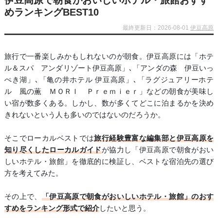
伊豆高原で朝食がおいしいホテル・旅館おすす
めランキングBEST10
最終更新日：2026-08-01
伊豆高原
旅行で一番楽しみかもしれないのが朝食。伊豆高原には「ホテ
ル＆スパ アンダリゾート伊豆高原」､「アンダの森 伊豆いっ
ぺき湖」､「亀の井ホテル 伊豆高原」､「ラグジュアリーホテ
ル 風の薫 ＭＯＲＩ Ｐｒｅｍｉｅｒ」などの朝食が美味し
い宿が数多くある。しかし、数が多くてどこに泊まるかを決め
きれないという人も多いのではないのだろうか。
そこでローカルベストでは
旅行経験豊富な編集部と伊豆高原を
知り尽くしたローカルガイド
が協力し「伊豆高原で朝食がおい
しいホテル・旅館」を徹底的に検証し、ベストな宿泊先の選び
方を考えてみた。
その上で、
「伊豆高原で朝食がおいしいホテル・旅館」のおす
すめをランキング形式で紹介
したいと思う。