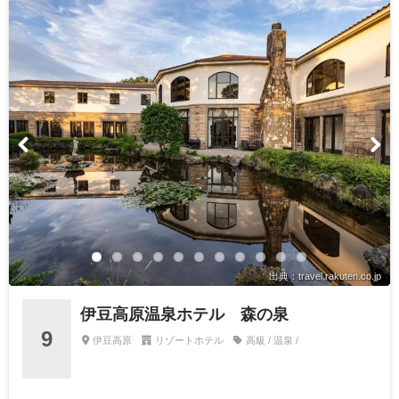
出典：travel.rakuten.co.jp
伊豆高原温泉ホテル 森の泉
9
伊豆高原
リゾートホテル
高級 / 温泉 /