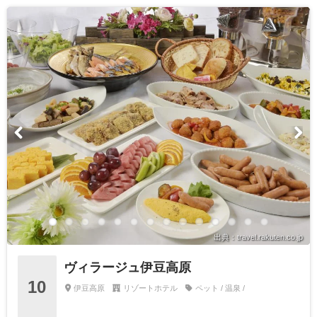
出典：travel.rakuten.co.jp
ヴィラージュ伊豆高原
10
伊豆高原
リゾートホテル
ペット / 温泉 /