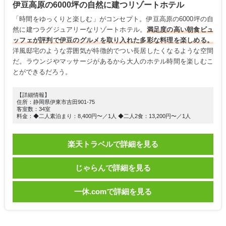
伊豆高原の6000坪の自然に建つリゾートホテル
「時間をゆっくりと楽しむ」がコンセプト。伊豆高原の6000坪の自
然に建つラグジュアリーなリゾートホテル。
満足度の高い朝食ビュ
ッフェが評判で伊豆のグルメを取り入れた多彩な料理を楽しめる。
洋風邸宅のような雰囲気が特徴的でつい長居したくなるような空間
だ。ラウンジやマッサージがあるから大人のホテル時間を楽しむこ
とができるだろう。
【詳細情報】
住所：静岡県伊東市吉田901-75
客室数：34室
料金：◆二人素泊まり：8,400円〜／1人 ◆二人2食：13,200円〜／1人
楽天トラベルで詳細を見る
じゃらんで詳細を見る
一休.comで詳細を見る