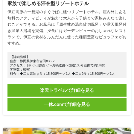
家族で楽しめる滞在型リゾートホテル
伊豆高原の一碧湖のすぐそばに建つリゾートホテル。屋内外にある
無料のアクティビティが魅力で大人から子供まで家族みんなで楽し
むことができる。お風呂は「原生林の温泉貸切風呂」や露天風呂付
き温泉大浴場を完備。夕食にはガーデンビューのおしゃれなレスト
ランで、伊豆の食材をふんだんに使った種類豊富なビュッフェがお
すすめ。
【詳細情報】
住所：静岡県伊東市吉田836-2
アクセス： [車]小田原西IC〜真鶴道路〜国道135号経由で約1時間
客室数：68室
料金：◆二人素泊まり：15,800円〜／1人 ◆二人2食：15,800円〜／1人
楽天トラベルで詳細を見る
一休.comで詳細を見る