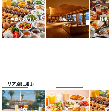
朝食がおいしい
高級ホテル
料理が
エリア別に選ぶ
熱海
伊豆
伊