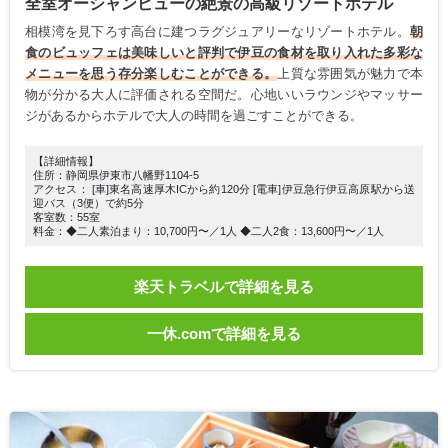
全室オーシャンビューの絶景の高級リゾートホテル
相模湾を見下ろす高台に建つラグジュアリーなリゾートホテル。
朝
食のビュッフェは美味しいと評判で伊豆の食材を取り入れた多彩な
メニューを思う存分楽しむことができる。
上質な雰囲気が魅力で本
物が分かる大人に評価される空間だ。心地いいラウンジやマッサー
ジがあるからホテルで大人の時間を過ごすことができる。
【詳細情報】
住所：静岡県伊東市八幡野1104-5
アクセス： [車]東名高速厚木ICから約120分 [電車]伊豆急行伊豆高原駅から送
迎バス（3便）で約5分
客室数：55室
料金：◆二人素泊まり：10,700円〜／1人 ◆二人2食：13,600円〜／1人
楽天トラベルで詳細を見る
一休.comで詳細を見る