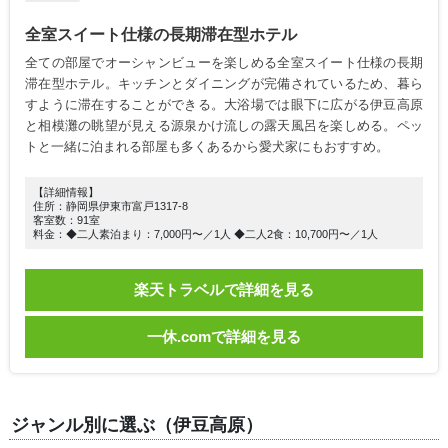
全室スイート仕様の長期滞在型ホテル
全ての部屋でオーシャンビューを楽しめる全室スイート仕様の長期
滞在型ホテル。キッチンとダイニングが完備されているため、暮ら
すように滞在することができる。大浴場では眼下に広がる伊豆高原
と相模灘の眺望が見える源泉かけ流しの露天風呂を楽しめる。ペッ
トと一緒に泊まれる部屋も多くあるから愛犬家にもおすすめ。
【詳細情報】
住所：静岡県伊東市富戸1317-8
客室数：91室
料金：◆二人素泊まり：7,000円〜／1人 ◆二人2食：10,700円〜／1人
楽天トラベルで詳細を見る
一休.comで詳細を見る
ジャンル別に選ぶ（伊豆高原）