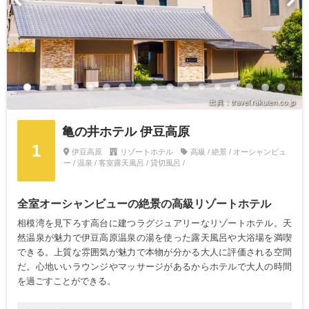
出典：travel.rakuten.co.jp
亀の井ホテル 伊豆高原
1
伊豆高原
リゾートホテル
高級 / 絶景 / オーシャンビュ
ー / 温泉 / 客室露天風呂 / 貸切風呂 /
全室オーシャンビューの絶景の高級リゾートホテル
相模湾を見下ろす高台に建つラグジュアリーなリゾートホテル。天
然温泉が魅力で伊豆高原温泉の湯を使った露天風呂や大浴場を満喫
できる。上質な雰囲気が魅力で本物が分かる大人に評価される空間
だ。心地いいラウンジやマッサージがあるからホテルで大人の時間
を過ごすことができる。