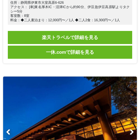
住所：静岡県伊東市大室高原6-626
アクセス： [車]東名厚木IC・沼津ICから約90分、伊豆急伊豆高原駅よりタク
シー5分
客室数：8室
料金：◆二人素泊まり：12,000円〜／1人 ◆二人2食：16,300円〜／1人
楽天トラベルで詳細を見る
一休.comで詳細を見る