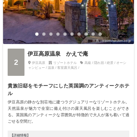
出典：travel.rakuten.co.jp
伊豆高原温泉 かえで庵
2
伊豆高原
リゾートホテル
高級 / 隠れ宿 / 絶景 / オーシ
ャンビュー / 温泉 / 客室露天風呂 /
貴族旧邸をモチーフにした英国調のアンティークホテ
ル
伊豆高原の静かな別荘地に建つラグジュアリーなリゾートホテル。
天然温泉が魅力で全室に備え付けの露天風呂を楽しむことができ
る。英国風のアンティークな雰囲気が特徴的で大人が落ち着いて過
ごせる空間だ。
【詳細情報】