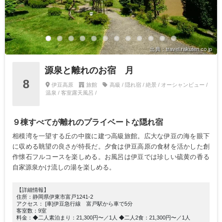
出典：travel.rakuten.co.jp
源泉と離れのお宿 月
8
伊豆高原
旅館
高級 / 隠れ宿 / 絶景 / オーシャンビュー /
温泉 / 客室露天風呂 /
９棟すべてが離れのプライベートな隠れ宿
相模湾を一望する丘の中腹に建つ高級旅館。広大な伊豆の海を眼下
に収める眺望の良さが特長だ。夕食は伊豆高原の食材を活かした創
作懐石フルコースを楽しめる。お風呂は伊豆では珍しい硫黄の香る
自家源泉かけ流しの湯を楽しめる。
【詳細情報】
住所：静岡県伊東市富戸1241-2
アクセス： [車]伊豆急行線 富戸駅から車で5分
客室数：9室
料金：◆二人素泊まり：21,300円〜／1人 ◆二人2食：21,300円〜／1人