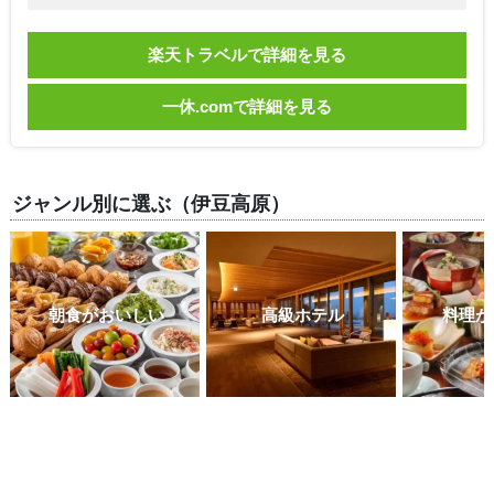
楽天トラベルで詳細を見る
一休.comで詳細を見る
ジャンル別に選ぶ（伊豆高原）
朝食がおいしい
高級ホテル
料理が