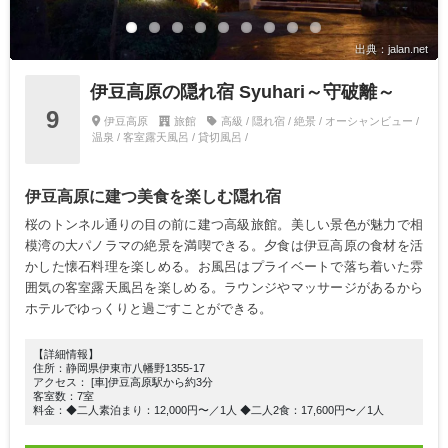
出典：jalan.net
伊豆高原の隠れ宿 Syuhari～守破離～
9
伊豆高原
旅館
高級 / 隠れ宿 / 絶景 / オーシャンビュー /
温泉 / 客室露天風呂 / 貸切風呂 /
伊豆高原に建つ美食を楽しむ隠れ宿
桜のトンネル通りの目の前に建つ高級旅館。美しい景色が魅力で相
模湾の大パノラマの絶景を満喫できる。夕食は伊豆高原の食材を活
かした懐石料理を楽しめる。お風呂はプライベートで落ち着いた雰
囲気の客室露天風呂を楽しめる。ラウンジやマッサージがあるから
ホテルでゆっくりと過ごすことができる。
【詳細情報】
住所：静岡県伊東市八幡野1355-17
アクセス： [車]伊豆高原駅から約3分
客室数：7室
料金：◆二人素泊まり：12,000円〜／1人 ◆二人2食：17,600円〜／1人