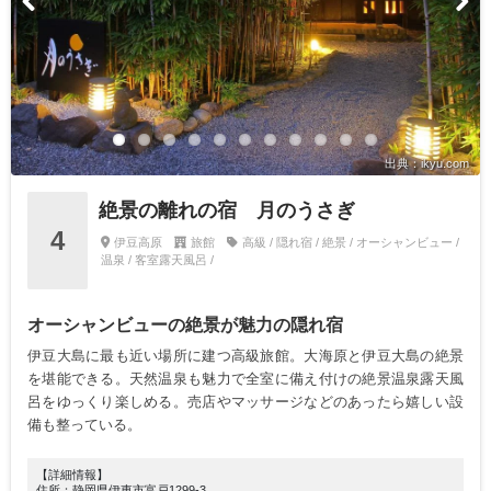
出典：ikyu.com
絶景の離れの宿 月のうさぎ
4
伊豆高原
旅館
高級 / 隠れ宿 / 絶景 / オーシャンビュー /
温泉 / 客室露天風呂 /
オーシャンビューの絶景が魅力の隠れ宿
伊豆大島に最も近い場所に建つ高級旅館。大海原と伊豆大島の絶景
を堪能できる。天然温泉も魅力で全室に備え付けの絶景温泉露天風
呂をゆっくり楽しめる。売店やマッサージなどのあったら嬉しい設
備も整っている。
【詳細情報】
住所：静岡県伊東市富戸1299-3