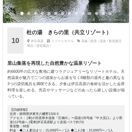
出典：travel.rakuten.co.jp
杜の湯 きらの里（共立リゾート）
10
伊豆高原
リゾートホテル
高級 / 絶景 / 温泉 / 客室露天
風呂 / 貸切風呂 /
里山集落を再現した自然豊かな温泉リゾート
約6600坪の広大な敷地に建つラグジュアリーなリゾートホテル。天
然温泉が魅力で二つの源泉からお湯を引く8種類の湯舟と趣の異なる
3つの貸切風呂を満喫できる。夕食は伊豆高原の食材を活かした会席
料理を楽しめる。売店やマッサージなどのあったら嬉しい設備が揃
っている。
【詳細情報】
住所：静岡県伊東市八幡野1326-5
アクセス： [車]小田原厚木道路『石橋IC』〜国道135号線『中大見口』より県
道112号線へ [電車]伊豆高原駅より送迎バスで約7分
客室数：68室
料金：◆二人素泊まり：15,000円〜／1人 ◆二人2食：15,000円〜／1人