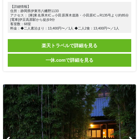
【詳細情報】
住所：静岡県伊東市八幡野1133
アクセス： [車]東名厚木IC→小田原厚木道路・小田原IC→R135号より約85分
[電車]伊豆高原駅から徒歩9分
客室数：68室
料金：◆二人素泊まり：13,400円〜／1人 ◆二人2食：13,400円〜／1人
楽天トラベルで詳細を見る
一休.comで詳細を見る