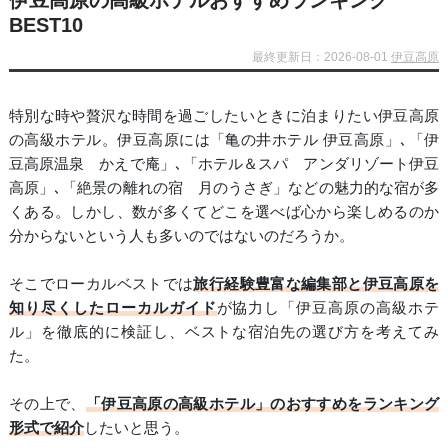
伊豆高原の高級ホテルおすすめランキング
BEST10
最終更新日：2026-08-01
伊豆高原
特別な時や贅沢な時間を過ごしたいときに泊まりたい伊豆高原
の高級ホテル。伊豆高原には「亀の井ホテル 伊豆高原」､「伊
豆高原温泉 かえで庵」､「ホテル＆スパ アンダリゾート伊豆
高原」､「絶景の離れの宿 月のうさぎ」などの魅力的な宿が多
くある。しかし、数が多くてどこを選べば心から楽しめるのか
分からないという人も多いのではないのだろうか。
そこでローカルベストでは
旅行経験豊富な編集部と伊豆高原を
知り尽くしたローカルガイド
が協力し「伊豆高原の高級ホテ
ル」を徹底的に検証し、ベストな宿泊先の選び方を考えてみ
た。
その上で、
「伊豆高原の高級ホテル」のおすすめをランキング
形式で紹介
したいと思う。