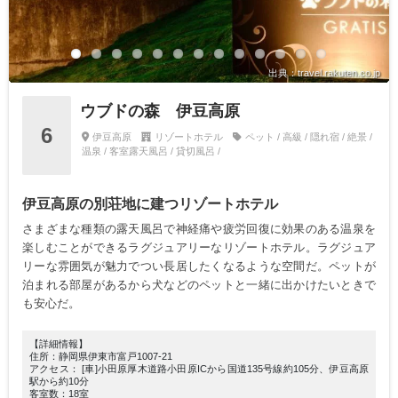
出典：travel.rakuten.co.jp
ウブドの森 伊豆高原
6
伊豆高原
リゾートホテル
ペット / 高級 / 隠れ宿 / 絶景 /
温泉 / 客室露天風呂 / 貸切風呂 /
伊豆高原の別荘地に建つリゾートホテル
さまざまな種類の露天風呂で神経痛や疲労回復に効果のある温泉を
楽しむことができるラグジュアリーなリゾートホテル。ラグジュア
リーな雰囲気が魅力でつい長居したくなるような空間だ。ペットが
泊まれる部屋があるから犬などのペットと一緒に出かけたいときで
も安心だ。
【詳細情報】
住所：静岡県伊東市富戸1007-21
アクセス： [車]小田原厚木道路小田原ICから国道135号線約105分、伊豆高原
駅から約10分
客室数：18室