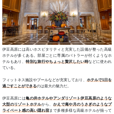
伊豆高原には高いホスピタリティと充実した設備が整った高級
ホテルが多くある。部屋ごとに専属のバトラーが付くようなホ
テルもあり、
特別な旅行やちょっと贅沢したい時
などに使われ
ている。
フィットネス施設やプールなどが充実しており、
ホテルで1日を
過ごすことができる
のは最大の魅力だ。
伊豆高原には
亀の井ホテルやアンダリゾート伊豆高原のような
大型のリゾートホテル
から、
かえで庵や月のうさぎのようなプ
ライベート感の高い隠れ宿
まで多種多様な高級ホテルが揃って