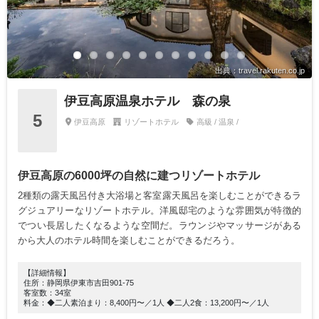
出典：travel.rakuten.co.jp
伊豆高原温泉ホテル 森の泉
5
伊豆高原
リゾートホテル
高級 / 温泉 /
伊豆高原の6000坪の自然に建つリゾートホテル
2種類の露天風呂付き大浴場と客室露天風呂を楽しむことができるラ
グジュアリーなリゾートホテル。洋風邸宅のような雰囲気が特徴的
でつい長居したくなるような空間だ。ラウンジやマッサージがある
から大人のホテル時間を楽しむことができるだろう。
【詳細情報】
住所：静岡県伊東市吉田901-75
客室数：34室
料金：◆二人素泊まり：8,400円〜／1人 ◆二人2食：13,200円〜／1人