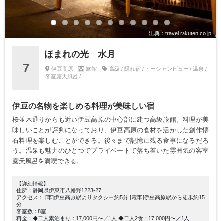
出典：travel.rakuten.co.jp
ほまれの光 水月
7
伊豆高原
旅館
高級 / 隠れ宿 / オーシャンビュー / 温泉 /
客室露天風呂 /
伊豆の名物を楽しめる料理が美味しい宿
桜並木通りからも近い伊豆高原の中心部に建つ高級旅館。料理が美
味しいことが評判になっており、伊豆高原の食材を活かした創作懐
石料理を楽しむことができる。後々まで記憶に残る食事になるだろ
う。温泉も魅力のひとつでプライベートで落ち着いた雰囲気の客室
露天風呂を満喫できる。
【詳細情報】
住所：静岡県伊東市八幡野1223-27
アクセス： [車]伊豆高原駅よりタクシー約5分 [電車]伊豆高原駅から徒歩約15
分
客室数：8室
料金：◆二人素泊まり：17,000円〜／1人 ◆二人2食：17,000円〜／1人