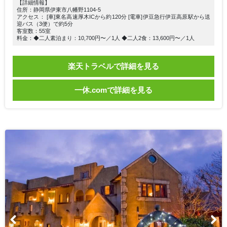
【詳細情報】
住所：静岡県伊東市八幡野1104-5
アクセス： [車]東名高速厚木ICから約120分 [電車]伊豆急行伊豆高原駅から送
迎バス（3便）で約5分
客室数：55室
料金：◆二人素泊まり：10,700円〜／1人 ◆二人2食：13,600円〜／1人
楽天トラベルで詳細を見る
一休.comで詳細を見る