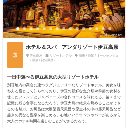
出典：jalan.net
ホテル＆スパ アンダリゾート伊豆高原
3
伊豆高原
リゾートホテル
高級 / 絶景 / オーシャンビュ
ー / 温泉 / 貸切風呂 /
一日中遊べる伊豆高原の大型リゾートホテル
別荘地内の高台に建つラグジュアリーなリゾートホテル。美食を味
わえる宿として知られており、伊豆の新鮮な魚介類や季節の食材を
使ったフレンチとジャパニーズの合作コースを味わえる。後々まで
記憶に残る食事になるだろう。伊豆大島の絶景を眺めることができ
るのも魅力。お風呂は大展望露天風呂や原生林の中の露天風呂など
趣きの異なる温泉を楽しめる。心地いいラウンジやバーがあるから
大人のホテル時間を楽しむことができるだろう。