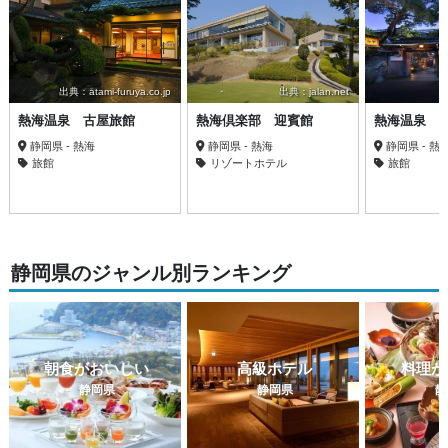
出典：atami-furuya.co.jp
出典：jalan.net
熱海温泉 古屋旅館
熱海倶楽部 迎賓館
熱海温泉 
静岡県 - 熱海
静岡県 - 熱海
静岡県 - 熱
旅館
リゾートホテル
旅館
静岡県のジャンル別ランキング
朝食がおいしい
高級ホテル
料理が
静岡県
静岡県
静