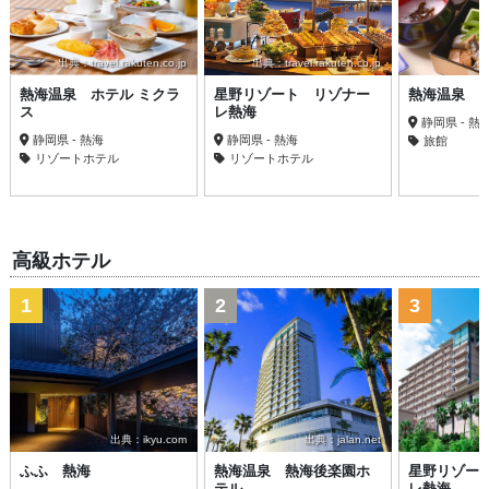
出典：travel.rakuten.co.jp
出典：travel.rakuten.co.jp
熱海温泉 ホテル ミクラ
星野リゾート リゾナー
熱海温泉 
ス
レ熱海
静岡県 - 熱
静岡県 - 熱海
静岡県 - 熱海
旅館
リゾートホテル
リゾートホテル
高級ホテル
1
2
3
出典：ikyu.com
出典：jalan.net
ふふ 熱海
熱海温泉 熱海後楽園ホ
星野リゾー
テル
レ熱海