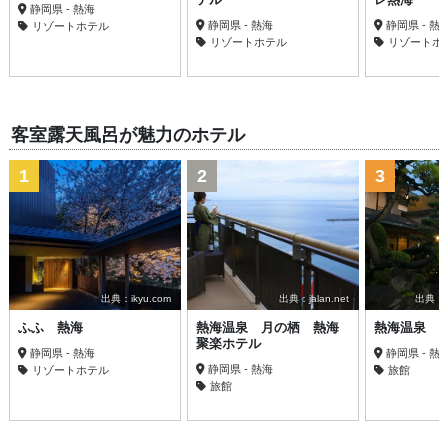
静岡県 - 熱海
静岡県 - 熱海
静岡県 - 熱
リゾートホテル
リゾートホテル
リゾートホ
客室露天風呂が魅力のホテル
1
2
3
出典：ikyu.com
出典：jalan.net
出典：ata
ふふ 熱海
熱海温泉 月の栖 熱海
熱海温泉 
聚楽ホテル
静岡県 - 熱海
静岡県 - 熱
静岡県 - 熱海
リゾートホテル
旅館
旅館