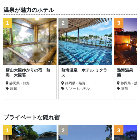
温泉が魅力のホテル
1
2
3
出典：travel.rakuten.co.jp
出典：travel.rakuten.co.jp
横山大観ゆかりの宿 熱
熱海温泉 ホテル ミクラ
熱海温泉 
海 大観荘
ス
膳
静岡県 - 熱海
静岡県 - 熱海
静岡県 - 熱
旅館
リゾートホテル
旅館
プライベートな隠れ宿
1
2
3