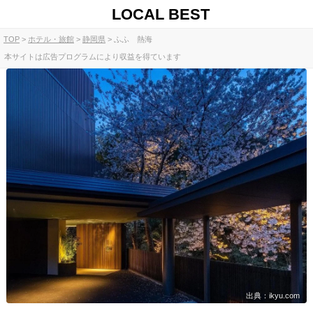
LOCAL BEST
TOP
ホテル・旅館
静岡県
ふふ 熱海
本サイトは広告プログラムにより収益を得ています
出典：ikyu.com