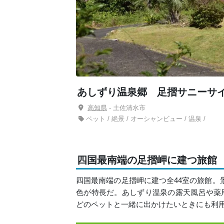
あしずり温泉郷 足摺サニーサ
高知県
- 土佐清水市
ペット / 絶景 / オーシャンビュー / 温泉 /
四国最南端の足摺岬に建つ旅館
四国最南端の足摺岬に建つ全44室の旅館。
色が特長だ。あしずり温泉の露天風呂や薬
どのペットと一緒に出かけたいときにも利