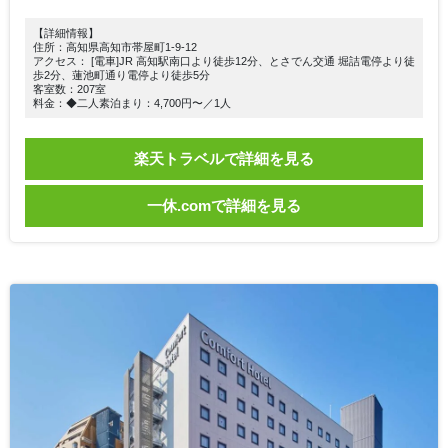
【詳細情報】
住所：高知県高知市帯屋町1-9-12
アクセス： [電車]JR 高知駅南口より徒歩12分、とさでん交通 堀詰電停より徒
歩2分、蓮池町通り電停より徒歩5分
客室数：207室
料金：◆二人素泊まり：4,700円〜／1人
楽天トラベルで詳細を見る
一休.comで詳細を見る