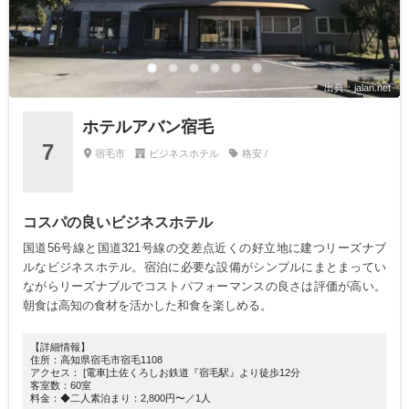
出典：jalan.net
ホテルアバン宿毛
7
宿毛市
ビジネスホテル
格安 /
コスパの良いビジネスホテル
国道56号線と国道321号線の交差点近くの好立地に建つリーズナブ
ルなビジネスホテル。宿泊に必要な設備がシンプルにまとまってい
ながらリーズナブルでコストパフォーマンスの良さは評価が高い。
朝食は高知の食材を活かした和食を楽しめる。
【詳細情報】
住所：高知県宿毛市宿毛1108
アクセス： [電車]土佐くろしお鉄道『宿毛駅』より徒歩12分
客室数：60室
料金：◆二人素泊まり：2,800円〜／1人