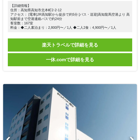
【詳細情報】
住所：高知県高知市北本町2-2-12
アクセス： [電車]JR高知駅から徒歩で約5分 [バス・送迎]高知龍馬空港より 高
知駅前まで空港連絡バスで約24分
客室数：167室
料金：◆二人素泊まり：2,800円〜／1人 ◆二人2食：4,900円〜／1人
楽天トラベルで詳細を見る
一休.comで詳細を見る