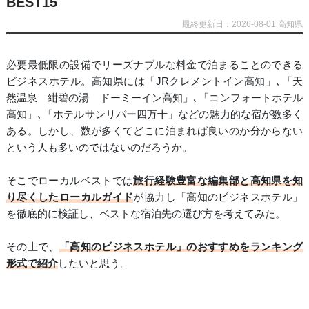
BEST15
最終更新日：2026-08-01
高知県
必要最低限の設備でリーズナブルな料金で泊まることのできる
ビジネスホテル。高知県には「JRクレメントイン高知」､「天
然温泉 紺碧の湯 ドーミーイン高知」､「コンフォートホテル
高知」､「ホテルサンリバー四万十」などの魅力的な宿が数多く
ある。しかし、数が多くてどこに泊まれば良いのか分からない
という人も多いのではないのだろうか。
そこでローカルベストでは
旅行経験豊富な編集部と高知県を知
り尽くしたローカルガイド
が協力し「高知のビジネスホテル」
を徹底的に検証し、ベストな宿泊先の選び方を考えてみた。
その上で、
「高知のビジネスホテル」のおすすめをランキング
形式で紹介
したいと思う。