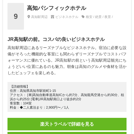
高知パシフィックホテル
9
高知駅周辺
ビジネスホテル
格安 / 絶景 / 夜景 /
JR高知駅の前。コスパの良いビジネスホテル
高知駅周辺にあるリーズナブルなビジネスホテル。宿泊に必要な設
備がそろった機能的な客室にも関わらずリーズナブルでコストパフ
ォーマンスに優れている。JR高知駅の前という高知駅周辺観光にち
ょうどいい位置にあるのも魅力。朝食は高知のグルメや食材を活か
したビュッフェを楽しめる。
【詳細情報】
住所：高知県高知市駅前町1-15
アクセス： [車]高知自動車道高知ICから約7分、高知龍馬空港から約30分、桂
浜から約25分 [電車]JR高知駅南口より徒歩約2分
客室数：104室
料金：◆二人素泊まり：2,900円〜／1人
楽天トラベルで詳細を見る