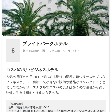
出典：jalan.net
ブライトパークホテル
6
高知駅周辺
ビジネスホテル
格安 /
コスパの良いビジネスホテル
人気の日曜市が目の前で楽しめる絶好の場所に建つリーズナブルな
ビジネスホテル。宿泊に欠かせない設備や備品がコンパクトにまと
まってながらリーズナブルでコスパの良さは多くの宿泊者から高い
評価。朝食は和食と洋食から選べる。
【詳細情報】
住所：高知県高知市追手筋1-5-13
アクセス： [車]高知ICから車で10分、高知龍馬空港より空港バスで30分 [電