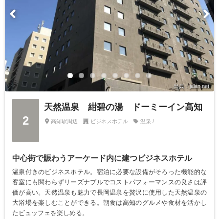
出典：jalan.net
天然温泉 紺碧の湯 ドーミーイン高知
2
高知駅周辺
ビジネスホテル
温泉 /
中心街で賑わうアーケード内に建つビジネスホテル
温泉付きのビジネスホテル。宿泊に必要な設備がそろった機能的な
客室にも関わらずリーズナブルでコストパフォーマンスの良さは評
価が高い。天然温泉も魅力で長岡温泉を贅沢に使用した天然温泉の
大浴場を楽しむことができる。朝食は高知のグルメや食材を活かし
たビュッフェを楽しめる。