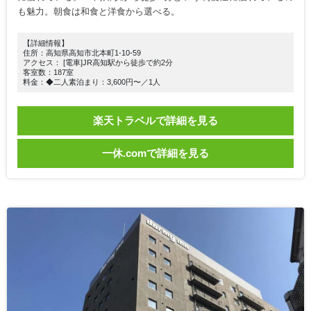
も魅力。朝食は和食と洋食から選べる。
【詳細情報】
住所：高知県高知市北本町1-10-59
アクセス： [電車]JR高知駅から徒歩で約2分
客室数：187室
料金：◆二人素泊まり：3,600円〜／1人
楽天トラベルで詳細を見る
一休.comで詳細を見る