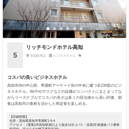
出典：jalan.net
リッチモンドホテル高知
5
高知駅周辺
ビジネスホテル
コスパの良いビジネスホテル
高知市内の中心部、帯屋町アーケード街の中央に建つ全234室のビジ
ネスホテル。Wi-Fiやデスクなどの設備がコンパクトにまとまってな
がらリーズナブルでコスパの良さは多くの宿泊者から高い評価。朝
食は高知市の食材を活かした和定食を楽しめる。
【詳細情報】
住所：高知県高知市帯屋町1-9-4
アクセス： [電車]JR高知駅南口より徒歩12分 [バス・送迎]空港連絡バス乗車
約30分、北はりまや橋下車徒歩3分