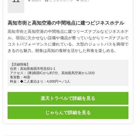
南国市
ビジネスホテル
格安 /
高知市街と高知空港の中間地点に建つビジネスホテル
高知市街と高知空港の中間地点に建つリーズナブルなビジネスホテ
ル。宿泊に欠かせない設備や備品が整っていながらリーズナブルで
コストパフォーマンスに優れている。大型のジェットバスを満喫で
きるのも魅力。朝食は高知の食材を活かした和食を楽しめる。
【詳細情報】
住所：高知県南国市明見821-1
アクセス： [車]南国ICから約7分、高知龍馬空港から15分
客室数：46室
料金：◆二人素泊まり：4,000円〜／1人
楽天トラベルで詳細を見る
じゃらんで詳細を見る