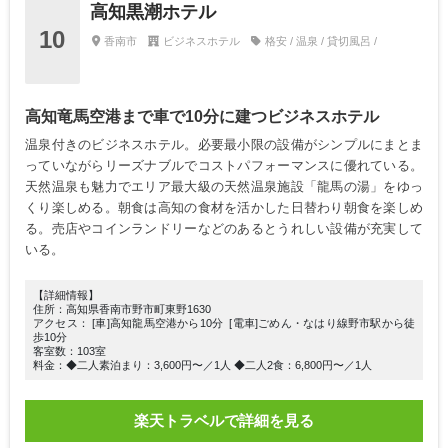
高知黒潮ホテル
10
香南市
ビジネスホテル
格安 / 温泉 / 貸切風呂 /
高知竜馬空港まで車で10分に建つビジネスホテル
温泉付きのビジネスホテル。必要最小限の設備がシンプルにまとま
っていながらリーズナブルでコストパフォーマンスに優れている。
天然温泉も魅力でエリア最大級の天然温泉施設「龍馬の湯」をゆっ
くり楽しめる。朝食は高知の食材を活かした日替わり朝食を楽しめ
る。売店やコインランドリーなどのあるとうれしい設備が充実して
いる。
【詳細情報】
住所：高知県香南市野市町東野1630
アクセス： [車]高知龍馬空港から10分 [電車]ごめん・なはり線野市駅から徒
歩10分
客室数：103室
料金：◆二人素泊まり：3,600円〜／1人 ◆二人2食：6,800円〜／1人
楽天トラベルで詳細を見る