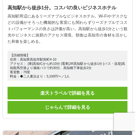
高知駅から徒歩1分。コスパの良いビジネスホテル
高知駅周辺にあるリーズナブルなビジネスホテル。Wi-Fiやデスクな
どの設備がそろった機能的な客室にも関わらずリーズナブルでコス
トパフォーマンスの良さは評価が高い。高知駅から徒歩1分という観
光やビジネスに抜群のアクセス環境。朝食は高知市の食材を活かし
た和食を楽しめる。
【詳細情報】
住所：高知県高知市駅前町4-10
アクセス： [車]高知ICから約10分 [電車]JR高知駅から徒歩1分 [バス・送迎]高
知龍馬空港より連絡バスで約30分、高知橋下車徒歩2分
客室数：79室
料金：◆二人素泊まり：3,100円〜／1人
楽天トラベルで詳細を見る
じゃらんで詳細を見る