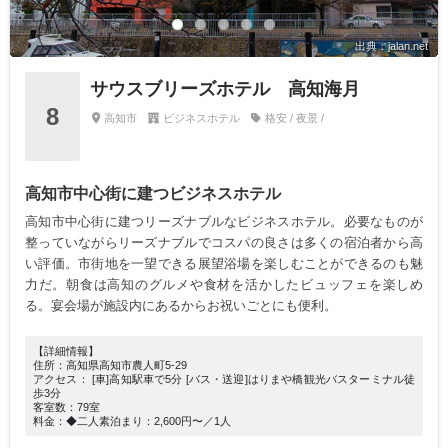
出典：jalan.net
サウスブリーズホテル 高知海月
8
高知市
ビジネスホテル
格安 / 夜景 /
高知市中心街に建つビジネスホテル
高知市中心街に建つリーズナブルなビジネスホテル。必要なものが
整っていながらリーズナブルでコスパの良さは多くの宿泊者から高
い評価。市街地を一望できる展望浴場を楽しむことができるのも魅
力だ。朝食は高知のグルメや食材を活かしたビュッフェを楽しめ
る。宴会場が施設内にあるからお祝いごとにも便利。
【詳細情報】
住所：高知県高知市農人町5-29
アクセス： [車]高知駅車で5分 [バス・送迎]はりまや橋観光バスターミナル徒
歩3分
客室数：79室
料金：◆二人素泊まり：2,600円〜／1人