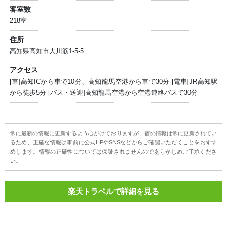
客室数
218室
住所
高知県高知市大川筋1-5-5
アクセス
[車]高知ICから車で10分、高知龍馬空港から車で30分 [電車]JR高知駅
から徒歩5分 [バス・送迎]高知龍馬空港から空港連絡バスで30分
常に最新の情報に更新するよう心がけておりますが、宿の情報は常に更新されてい
るため、正確な情報は事前に公式HPやSNSなどからご確認いただくことをおすす
めします。情報の正確性については保証されませんのであらかじめご了承くださ
い。
楽天トラベルで詳細を見る