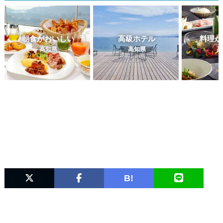
朝食がおいしい
高級ホテル
料理が
高知県
高知県
高
B!