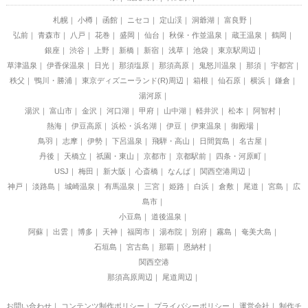
札幌
小樽
函館
ニセコ
定山渓
洞爺湖
富良野
弘前
青森市
八戸
花巻
盛岡
仙台
秋保・作並温泉
蔵王温泉
鶴岡
銀座
渋谷
上野
新橋
新宿
浅草
池袋
東京駅周辺
草津温泉
伊香保温泉
日光
那須塩原
那須高原
鬼怒川温泉
那須
宇都宮
秩父
鴨川・勝浦
東京ディズニーランド(R)周辺
箱根
仙石原
横浜
鎌倉
湯河原
湯沢
富山市
金沢
河口湖
甲府
山中湖
軽井沢
松本
阿智村
熱海
伊豆高原
浜松・浜名湖
伊豆
伊東温泉
御殿場
鳥羽
志摩
伊勢
下呂温泉
飛騨・高山
日間賀島
名古屋
丹後
天橋立
祇園・東山
京都市
京都駅前
四条・河原町
USJ
梅田
新大阪
心斎橋
なんば
関西空港周辺
神戸
淡路島
城崎温泉
有馬温泉
三宮
姫路
白浜
倉敷
尾道
宮島
広
島市
小豆島
道後温泉
阿蘇
出雲
博多
天神
福岡市
湯布院
別府
霧島
奄美大島
石垣島
宮古島
那覇
恩納村
関西空港
那須高原周辺
尾道周辺
お問い合わせ
｜
コンテンツ制作ポリシー
｜
プライバシーポリシー
｜
運営会社
｜
制作チ