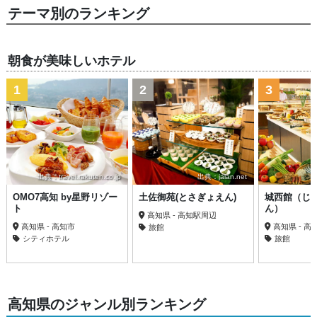
テーマ別のランキング
朝食が美味しいホテル
1
2
3
出典：travel.rakuten.co.jp
出典：jalan.net
OMO7高知 by星野リゾー
土佐御苑(とさぎょえん)
城西館（じ
ト
ん）
高知県 - 高知駅周辺
高知県 - 高知市
高知県 - 
旅館
シティホテル
旅館
高知県のジャンル別ランキング