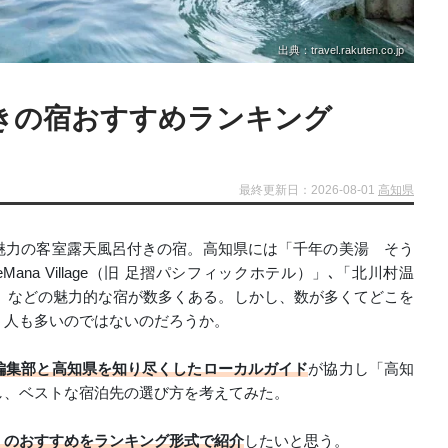
出典：travel.rakuten.co.jp
きの宿おすすめランキング
最終更新日：2026-08-01
高知県
魅力の客室露天風呂付きの宿。高知県には「千年の美湯 そう
ana Village（旧 足摺パシフィックホテル）」､「北川村温
)」などの魅力的な宿が数多くある。しかし、数が多くてどこを
う人も多いのではないのだろうか。
編集部と高知県を知り尽くしたローカルガイド
が協力し「高知
し、ベストな宿泊先の選び方を考えてみた。
」のおすすめをランキング形式で紹介
したいと思う。