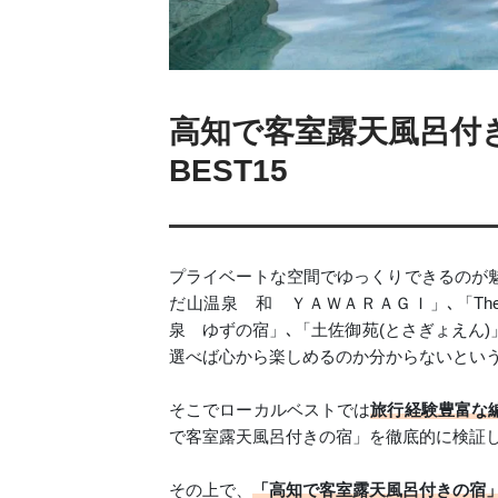
高知で客室露天風呂付
BEST15
プライベートな空間でゆっくりできるのが
だ山温泉 和 ＹＡＷＡＲＡＧＩ」､「TheM
泉 ゆずの宿」､「土佐御苑(とさぎょえん
選べば心から楽しめるのか分からないとい
そこでローカルベストでは
旅行経験豊富な
で客室露天風呂付きの宿」を徹底的に検証
その上で、
「高知で客室露天風呂付きの宿