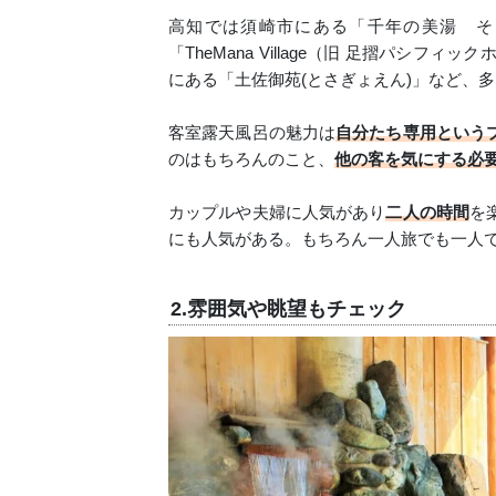
高知では須崎市にある「千年の美湯 そ
「TheMana Village（旧 足摺パシ
にある「土佐御苑(とさぎょえん)」など、
客室露天風呂の魅力は
自分たち専用という
のはもちろんのこと、
他の客を気にする必
カップルや夫婦に人気があり
二人の時間
を
にも人気がある。もちろん一人旅でも一人
2.雰囲気や眺望もチェック