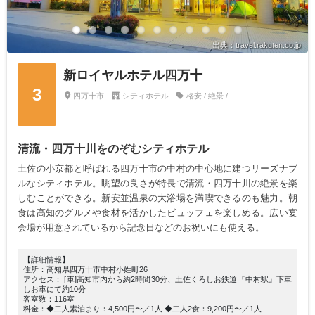
出典：travel.rakuten.co.jp
新ロイヤルホテル四万十
3
四万十市
シティホテル
格安 / 絶景 /
清流・四万十川をのぞむシティホテル
土佐の小京都と呼ばれる四万十市の中村の中心地に建つリーズナブ
ルなシティホテル。眺望の良さが特長で清流・四万十川の絶景を楽
しむことができる。新安並温泉の大浴場を満喫できるのも魅力。朝
食は高知のグルメや食材を活かしたビュッフェを楽しめる。広い宴
会場が用意されているから記念日などのお祝いにも使える。
【詳細情報】
住所：高知県四万十市中村小姓町26
アクセス： [車]高知市内から約2時間30分、土佐くろしお鉄道『中村駅』下車
しお車にて約10分
客室数：116室
料金：◆二人素泊まり：4,500円〜／1人 ◆二人2食：9,200円〜／1人