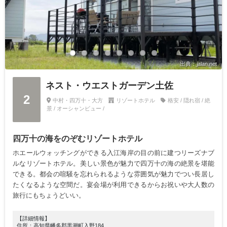
出典：jalan.net
ネスト・ウエストガーデン土佐
2
中村・四万十・大方
リゾートホテル
格安 / 隠れ宿 / 絶
景 / オーシャンビュー /
四万十の海をのぞむリゾートホテル
ホエールウォッチングができる入江海岸の目の前に建つリーズナブ
ルなリゾートホテル。美しい景色が魅力で四万十の海の絶景を堪能
できる。都会の喧騒を忘れられるような雰囲気が魅力でつい長居し
たくなるような空間だ。宴会場が利用できるからお祝いや大人数の
旅行にもちょうどいい。
【詳細情報】
住所：高知県幡多郡黒潮町入野184