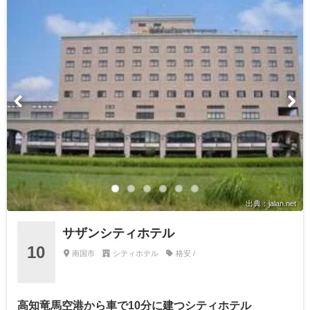
出典：jalan.net
サザンシティホテル
10
南国市
シティホテル
格安 /
高知竜馬空港から車で10分に建つシティホテル