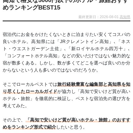
高知で格安な5000円以下のホテル・旅館おすす
めランキングBEST15
最終更新日：2026-08-01
高知県
宿泊代にお金をかけたくないときに泊まりたい安くてコスパの
良いホテル。高知県には「JRクレメントイン高知」､「ネス
ト・ウエストガーデン土佐」､「新ロイヤルホテル四万十」､
「コンフォートホテル高知」などの安いだけではない魅力的な
宿が数多くある。しかし、数が多くてどこを選べば良いのか分
からないという人も多いのではないのだろうか。
そこでローカルベストでは
旅行経験豊富な編集部と高知県を知
り尽くしたローカルガイド
が協力し「高知で安いけど質が高い
ホテル・旅館」を徹底的に検証し、ベストな宿泊先の選び方を
考えてみた。
その上で、
「高知で安いけど質が高いホテル・旅館」のおすす
めをランキング形式で紹介
したいと思う。