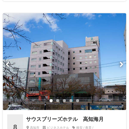
出典：jalan.net
サウスブリーズホテル 高知海月
8
高知市
ビジネスホテル
格安 / 夜景 /