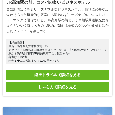
JR高知駅の前。コスパの良いビジネスホテル
高知駅周辺にあるリーズナブルなビジネスホテル。宿泊に必要な設
備がそろった機能的な客室にも関わらずリーズナブルでコストパフ
ォーマンスに優れている。JR高知駅の前という高知駅周辺観光にち
ょうどいい位置にあるのも魅力。朝食は高知のグルメや食材を活か
したビュッフェを楽しめる。
【詳細情報】
住所：高知県高知市駅前町1-15
アクセス： [車]高知自動車道高知ICから約7分、高知龍馬空港から約30分、桂
浜から約25分 [電車]JR高知駅南口より徒歩約2分
客室数：104室
料金：◆二人素泊まり：2,900円〜／1人
楽天トラベルで詳細を見る
じゃらんで詳細を見る