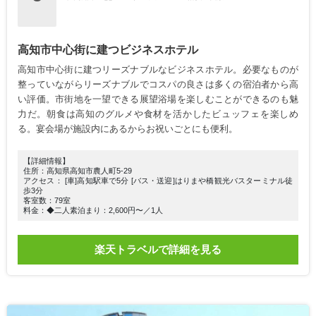
高知市中心街に建つビジネスホテル
高知市中心街に建つリーズナブルなビジネスホテル。必要なものが
整っていながらリーズナブルでコスパの良さは多くの宿泊者から高
い評価。市街地を一望できる展望浴場を楽しむことができるのも魅
力だ。朝食は高知のグルメや食材を活かしたビュッフェを楽しめ
る。宴会場が施設内にあるからお祝いごとにも便利。
【詳細情報】
住所：高知県高知市農人町5-29
アクセス： [車]高知駅車で5分 [バス・送迎]はりまや橋観光バスターミナル徒
歩3分
客室数：79室
料金：◆二人素泊まり：2,600円〜／1人
楽天トラベルで詳細を見る