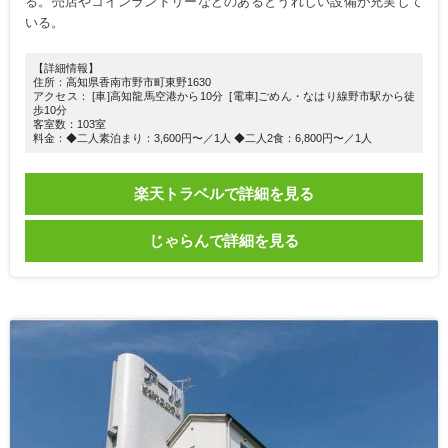
る。売店やコインランドリーなどのあるとうれしい設備が充実して
いる。
【詳細情報】
住所：高知県香南市野市町東野1630
アクセス： [車]高知龍馬空港から10分 [電車]ごめん・なはり線野市駅から徒
歩10分
客室数：103室
料金：◆二人素泊まり：3,600円〜／1人 ◆二人2食：6,800円〜／1人
楽天トラベルで詳細を見る
じゃらんで詳細を見る