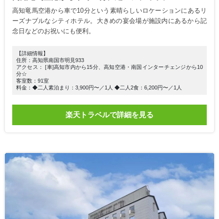
高知竜馬空港から車で10分という素晴らしいロケーションにあるリ
ーズナブルなシティホテル。大きめの宴会場が施設内にあるから記
念日などのお祝いにも便利。
【詳細情報】
住所：高知県南国市明見933
アクセス： [車]高知市内から15分、高知空港・南国インターチェンジから10
分☆
客室数：91室
料金：◆二人素泊まり：3,900円〜／1人 ◆二人2食：6,200円〜／1人
楽天トラベルで詳細を見る