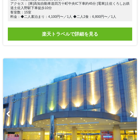
アクセス： [車]高知自動車道四万十町中央IC下車約45分 [電車]土佐くろしお鉄
道土佐入野駅下車徒歩10分
客室数：15室
料金：◆二人素泊まり：4,100円〜／1人 ◆二人2食：6,800円〜／1人
楽天トラベルで詳細を見る