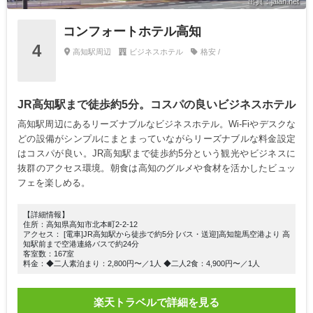
出典：jalan.net
コンフォートホテル高知
4
高知駅周辺
ビジネスホテル
格安 /
JR高知駅まで徒歩約5分。コスパの良いビジネスホテル
高知駅周辺にあるリーズナブルなビジネスホテル。Wi-Fiやデスクな
どの設備がシンプルにまとまっていながらリーズナブルな料金設定
はコスパが良い。JR高知駅まで徒歩約5分という観光やビジネスに
抜群のアクセス環境。朝食は高知のグルメや食材を活かしたビュッ
フェを楽しめる。
【詳細情報】
住所：高知県高知市北本町2-2-12
アクセス： [電車]JR高知駅から徒歩で約5分 [バス・送迎]高知龍馬空港より 高
知駅前まで空港連絡バスで約24分
客室数：167室
料金：◆二人素泊まり：2,800円〜／1人 ◆二人2食：4,900円〜／1人
楽天トラベルで詳細を見る