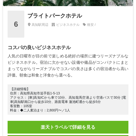
出典：jalan.net
ブライトパークホテル
6
高知駅周辺
ビジネスホテル
格安 /
コスパの良いビジネスホテル
人気の日曜市が目の前で楽しめる絶好の場所に建つリーズナブルな
ビジネスホテル。宿泊に欠かせない設備や備品がコンパクトにまと
まってながらリーズナブルでコスパの良さは多くの宿泊者から高い
評価。朝食は和食と洋食から選べる。
【詳細情報】
住所：高知県高知市追手筋1-5-13
アクセス： [車]高知ICから車で10分、高知龍馬空港より空港バスで30分 [電
車]高知駅南口から徒歩10分、路面電車 蓮池町通から徒歩5分
客室数：105室
料金：◆二人素泊まり：2,800円〜／1人
楽天トラベルで詳細を見る