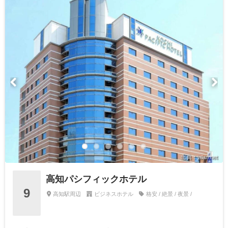
出典：jalan.net
高知パシフィックホテル
9
高知駅周辺
ビジネスホテル
格安 / 絶景 / 夜景 /