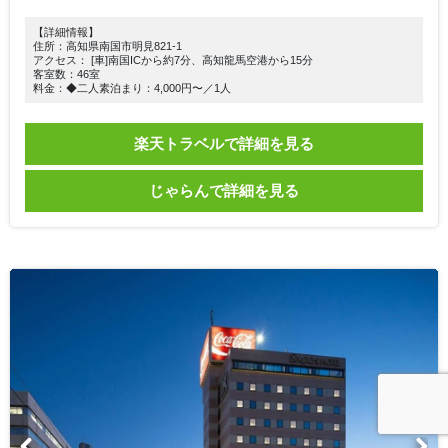
【詳細情報】
住所：高知県南国市明見821-1
アクセス： [車]南国ICから約7分、高知龍馬空港から15分
客室数：46室
料金：◆二人素泊まり：4,000円〜／1人
楽天トラベルで詳細を見る
じゃらんで詳細を見る