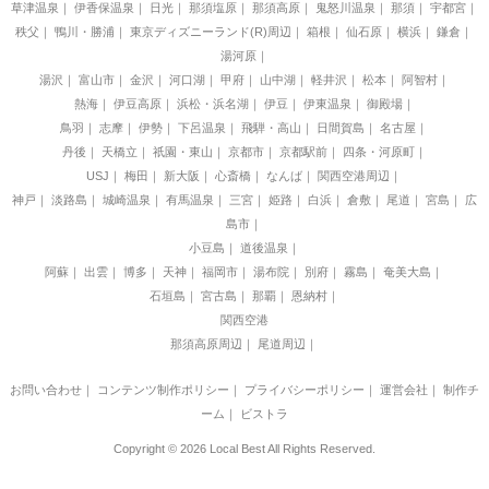
草津温泉
伊香保温泉
日光
那須塩原
那須高原
鬼怒川温泉
那須
宇都宮
秩父
鴨川・勝浦
東京ディズニーランド(R)周辺
箱根
仙石原
横浜
鎌倉
湯河原
湯沢
富山市
金沢
河口湖
甲府
山中湖
軽井沢
松本
阿智村
熱海
伊豆高原
浜松・浜名湖
伊豆
伊東温泉
御殿場
鳥羽
志摩
伊勢
下呂温泉
飛騨・高山
日間賀島
名古屋
丹後
天橋立
祇園・東山
京都市
京都駅前
四条・河原町
USJ
梅田
新大阪
心斎橋
なんば
関西空港周辺
神戸
淡路島
城崎温泉
有馬温泉
三宮
姫路
白浜
倉敷
尾道
宮島
広
島市
小豆島
道後温泉
阿蘇
出雲
博多
天神
福岡市
湯布院
別府
霧島
奄美大島
石垣島
宮古島
那覇
恩納村
関西空港
那須高原周辺
尾道周辺
お問い合わせ
｜
コンテンツ制作ポリシー
｜
プライバシーポリシー
｜
運営会社
｜
制作チ
ーム
｜
ビストラ
Copyright © 2026 Local Best All Rights Reserved.