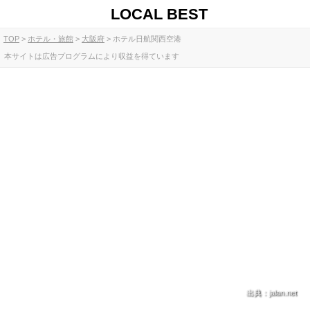
LOCAL BEST
TOP
ホテル・旅館
大阪府
ホテル日航関西空港
本サイトは広告プログラムにより収益を得ています
出典：jalan.net