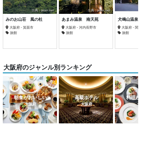
出典：jalan.net
出典：jalan.net
みのお山荘 風の杜
あまみ温泉 南天苑
犬鳴山温泉
大阪府 - 箕面市
大阪府 - 河内長野市
大阪府 - 関
旅館
旅館
旅館
大阪府のジャンル別ランキング
朝食がおいしい
高級ホテル
料理が
大阪府
大阪府
大