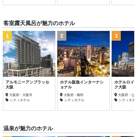
客室露天風呂が魅力のホテル
1
2
3
出典：jalan.net
出典：ikyu.com
アルモニーアンブラッセ
ホテル阪急インターナシ
ホテルロイ
大阪
ョナル
ク大阪
大阪府 - 大阪市
大阪府 - 梅田
大阪府 - な
シティホテル
シティホテル
シティホテ
温泉が魅力のホテル