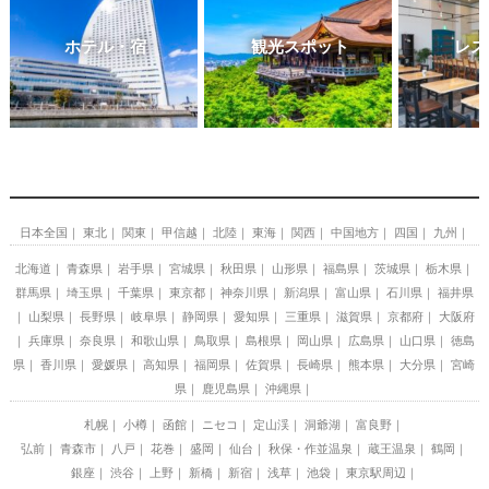
ホテル・宿
観光スポット
レス
日本全国
東北
関東
甲信越
北陸
東海
関西
中国地方
四国
九州
北海道
青森県
岩手県
宮城県
秋田県
山形県
福島県
茨城県
栃木県
群馬県
埼玉県
千葉県
東京都
神奈川県
新潟県
富山県
石川県
福井県
山梨県
長野県
岐阜県
静岡県
愛知県
三重県
滋賀県
京都府
大阪府
兵庫県
奈良県
和歌山県
鳥取県
島根県
岡山県
広島県
山口県
徳島
県
香川県
愛媛県
高知県
福岡県
佐賀県
長崎県
熊本県
大分県
宮崎
県
鹿児島県
沖縄県
札幌
小樽
函館
ニセコ
定山渓
洞爺湖
富良野
弘前
青森市
八戸
花巻
盛岡
仙台
秋保・作並温泉
蔵王温泉
鶴岡
銀座
渋谷
上野
新橋
新宿
浅草
池袋
東京駅周辺