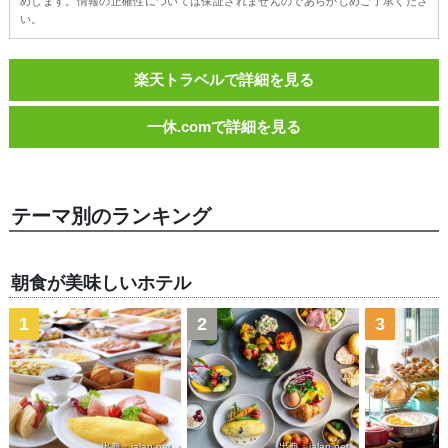
めします。情報の正確性については保証されませんのであらかじめご了承くださ
い。
楽天トラベルで詳細を見る
一休.comで詳細を見る
テーマ別のランキング
朝食が美味しいホテル
1
2
3
出典：jalan.net
出典：jalan.net