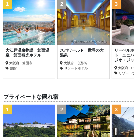
1
2
3
出典：travel.rakuten.co.jp
出典：travel.rakuten.co.jp
大江戸温泉物語 箕面温
スパワールド 世界の大
リーベルホ
泉 箕面観光ホテル
温泉
ト ユニバ
ジオ・ジャ
大阪府 - 箕面市
大阪府 - 心斎橋
大阪府 - US
旅館
リゾートホテル
リゾートホ
プライベートな隠れ宿
1
2
3