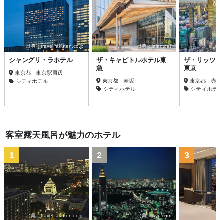
出典：travel.rakuten.co.jp
出典：jalan.net
シャングリ・ラホテル
ザ・キャピトルホテル東
ザ・リッツ
急
東京
東京都 - 東京駅周辺
東京都 - 赤坂
東京都 - 
シティホテル
シティホテル
シティホテ
客室露天風呂が魅力のホテル
1
2
3
出典：travel.rakuten.co.jp
出典：ikyu.com