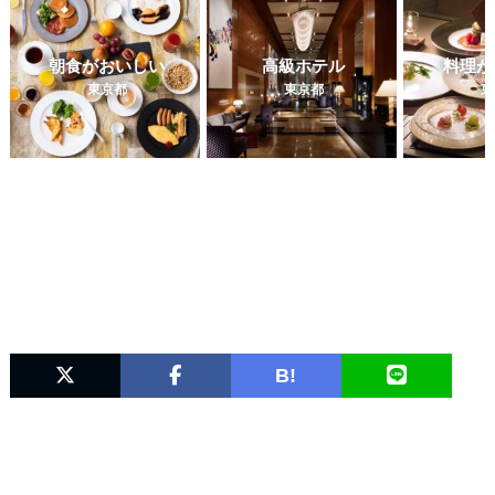
朝食がおいしい
高級ホテル
料理が
東京都
東京都
東
B!