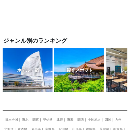
ジャンル別のランキング
ホテル・宿
観光スポット
レス
日本全国
東北
関東
甲信越
北陸
東海
関西
中国地方
四国
九州
北海道
青森県
岩手県
宮城県
秋田県
山形県
福島県
茨城県
栃木県