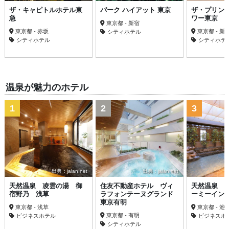
ザ・キャピトルホテル東
パーク ハイアット 東京
ザ・プリン
急
ワー東京
東京都 - 新宿
東京都 - 赤坂
東京都 - 新
シティホテル
シティホテル
シティホテ
温泉が魅力のホテル
1
2
3
出典：jalan.net
出典：jalan.net
天然温泉 凌雲の湯 御
住友不動産ホテル ヴィ
天然温泉 
宿野乃 浅草
ラフォンテーヌグランド
ーミーイン
東京有明
東京都 - 浅草
東京都 - 池
東京都 - 有明
ビジネスホテル
ビジネスホ
シティホテル