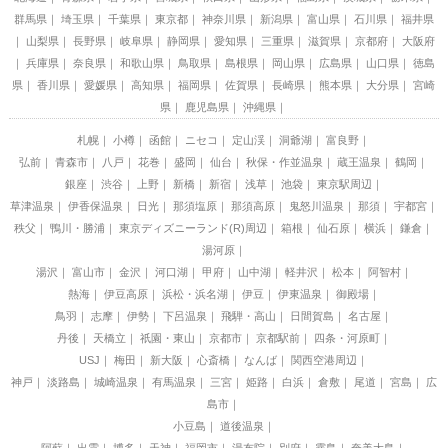
群馬県
埼玉県
千葉県
東京都
神奈川県
新潟県
富山県
石川県
福井県
山梨県
長野県
岐阜県
静岡県
愛知県
三重県
滋賀県
京都府
大阪府
兵庫県
奈良県
和歌山県
鳥取県
島根県
岡山県
広島県
山口県
徳島
県
香川県
愛媛県
高知県
福岡県
佐賀県
長崎県
熊本県
大分県
宮崎
県
鹿児島県
沖縄県
札幌
小樽
函館
ニセコ
定山渓
洞爺湖
富良野
弘前
青森市
八戸
花巻
盛岡
仙台
秋保・作並温泉
蔵王温泉
鶴岡
銀座
渋谷
上野
新橋
新宿
浅草
池袋
東京駅周辺
草津温泉
伊香保温泉
日光
那須塩原
那須高原
鬼怒川温泉
那須
宇都宮
秩父
鴨川・勝浦
東京ディズニーランド(R)周辺
箱根
仙石原
横浜
鎌倉
湯河原
湯沢
富山市
金沢
河口湖
甲府
山中湖
軽井沢
松本
阿智村
熱海
伊豆高原
浜松・浜名湖
伊豆
伊東温泉
御殿場
鳥羽
志摩
伊勢
下呂温泉
飛騨・高山
日間賀島
名古屋
丹後
天橋立
祇園・東山
京都市
京都駅前
四条・河原町
USJ
梅田
新大阪
心斎橋
なんば
関西空港周辺
神戸
淡路島
城崎温泉
有馬温泉
三宮
姫路
白浜
倉敷
尾道
宮島
広
島市
小豆島
道後温泉
阿蘇
出雲
博多
天神
福岡市
湯布院
別府
霧島
奄美大島