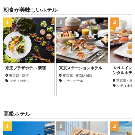
朝食が美味しいホテル
1
2
3
出典：travel.rakuten.co.jp
出典：ikyu.com
出典：trav
京王プラザホテル 新宿
東京ステーションホテル
ＡＮＡイン
ンタルホテ
東京都 - 新宿
東京都 - 東京駅周辺
東京都 - 
シティホテル
シティホテル
シティホテ
高級ホテル
1
2
3