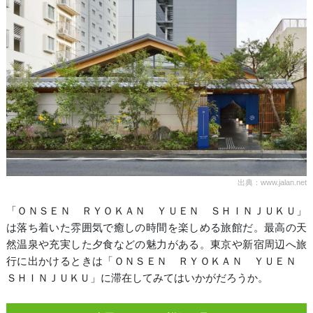
出典：www.jalan.net
「ＯＮＳＥＮ ＲＹＯＫＡＮ ＹＵＥＮ ＳＨＩＮＪＵＫＵ」
は落ち着いた雰囲気で癒しの時間を楽しめる旅館だ。最高の天
然温泉や充実した夕食などの魅力がある。東京や新宿周辺へ旅
行に出かけるときは「ＯＮＳＥＮ ＲＹＯＫＡＮ ＹＵＥＮ
ＳＨＩＮＪＵＫＵ」に滞在してみてはいかがだろうか。