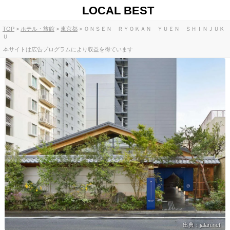
LOCAL BEST
TOP
ホテル・旅館
東京都
ＯＮＳＥＮ ＲＹＯＫＡＮ ＹＵＥＮ ＳＨＩＮＪＵＫ
Ｕ
本サイトは広告プログラムにより収益を得ています
出典：jalan.net