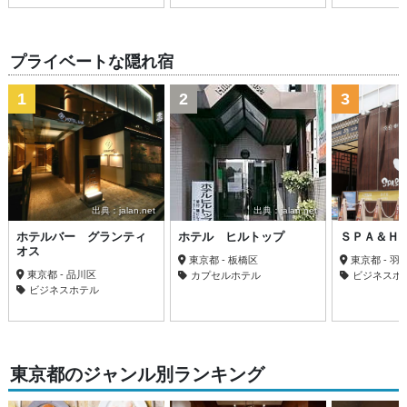
プライベートな隠れ宿
1
2
3
出典：jalan.net
出典：jalan.net
ホテルバー グランティ
ホテル ヒルトップ
ＳＰＡ＆Ｈ
オス
東京都 - 板橋区
東京都 - 羽
東京都 - 品川区
カプセルホテル
ビジネスホ
ビジネスホテル
東京都のジャンル別ランキング