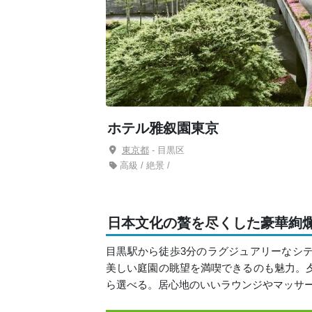
ホテル雅叙園東京
東京都
- 目黒区
高級 / 絶景 /
日本文化の贅を尽くした豪華絢
目黒駅から徒歩3分のラグジュアリーなシ
美しい庭園の眺望を満喫できるのも魅力。
ら選べる。居心地のいいラウンジやマッサ