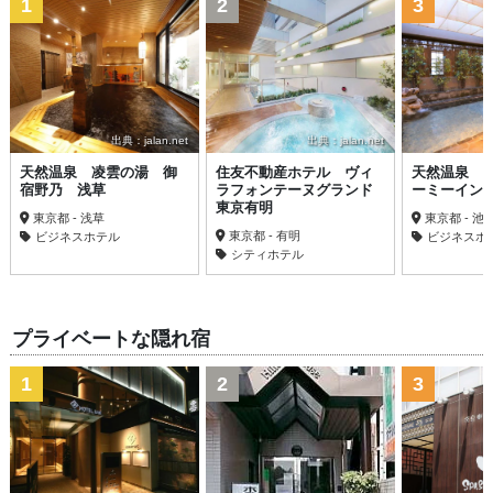
1
2
3
出典：jalan.net
出典：jalan.net
天然温泉 凌雲の湯 御
住友不動産ホテル ヴィ
天然温泉 
宿野乃 浅草
ラフォンテーヌグランド
ーミーイン
東京有明
東京都 - 浅草
東京都 - 池
東京都 - 有明
ビジネスホテル
ビジネスホ
シティホテル
プライベートな隠れ宿
1
2
3