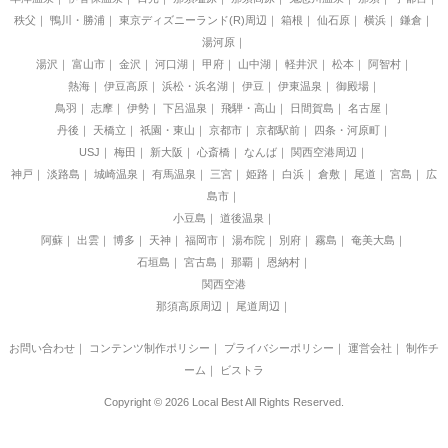
秩父
鴨川・勝浦
東京ディズニーランド(R)周辺
箱根
仙石原
横浜
鎌倉
湯河原
湯沢
富山市
金沢
河口湖
甲府
山中湖
軽井沢
松本
阿智村
熱海
伊豆高原
浜松・浜名湖
伊豆
伊東温泉
御殿場
鳥羽
志摩
伊勢
下呂温泉
飛騨・高山
日間賀島
名古屋
丹後
天橋立
祇園・東山
京都市
京都駅前
四条・河原町
USJ
梅田
新大阪
心斎橋
なんば
関西空港周辺
神戸
淡路島
城崎温泉
有馬温泉
三宮
姫路
白浜
倉敷
尾道
宮島
広
島市
小豆島
道後温泉
阿蘇
出雲
博多
天神
福岡市
湯布院
別府
霧島
奄美大島
石垣島
宮古島
那覇
恩納村
関西空港
那須高原周辺
尾道周辺
お問い合わせ
｜
コンテンツ制作ポリシー
｜
プライバシーポリシー
｜
運営会社
｜
制作チ
ーム
｜
ビストラ
Copyright © 2026 Local Best All Rights Reserved.