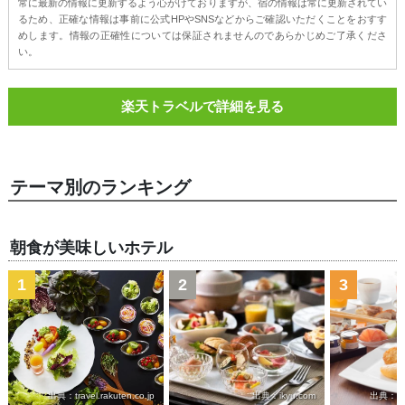
常に最新の情報に更新するよう心がけておりますが、宿の情報は常に更新されてい
るため、正確な情報は事前に公式HPやSNSなどからご確認いただくことをおすす
めします。情報の正確性については保証されませんのであらかじめご了承くださ
い。
楽天トラベルで詳細を見る
テーマ別のランキング
朝食が美味しいホテル
1
2
3
出典：travel.rakuten.co.jp
出典：ikyu.com
出典：trav