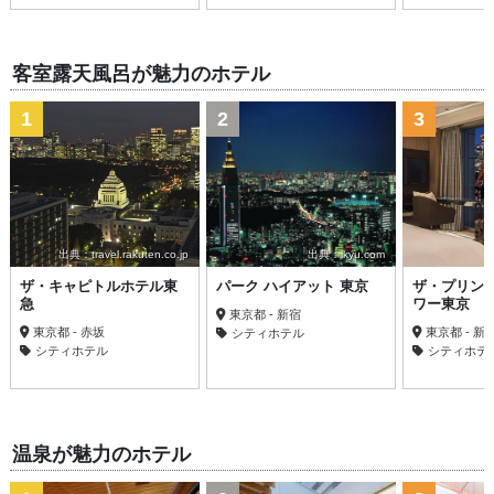
客室露天風呂が魅力のホテル
1
2
3
出典：travel.rakuten.co.jp
出典：ikyu.com
ザ・キャピトルホテル東
パーク ハイアット 東京
ザ・プリン
急
ワー東京
東京都 - 新宿
東京都 - 赤坂
東京都 - 新
シティホテル
シティホテル
シティホテ
温泉が魅力のホテル