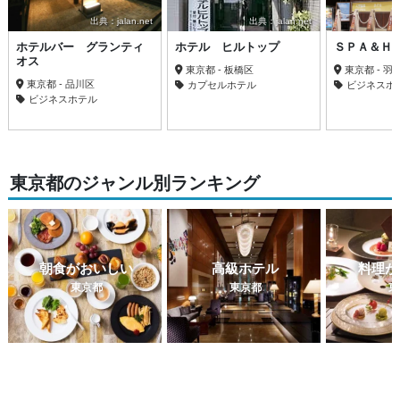
出典：jalan.net
出典：jalan.net
ホテルバー グランティ
ホテル ヒルトップ
ＳＰＡ＆Ｈ
オス
東京都 - 板橋区
東京都 - 羽
東京都 - 品川区
カプセルホテル
ビジネスホ
ビジネスホテル
東京都のジャンル別ランキング
朝食がおいしい
高級ホテル
料理が
東京都
東京都
東