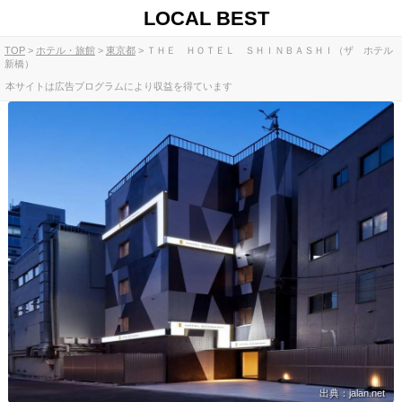
LOCAL BEST
TOP
ホテル・旅館
東京都
ＴＨＥ ＨＯＴＥＬ ＳＨＩＮＢＡＳＨＩ（ザ ホテル
新橋）
本サイトは広告プログラムにより収益を得ています
出典：jalan.net