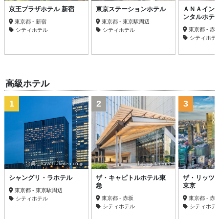
京王プラザホテル 新宿
東京ステーションホテル
ＡＮＡイン
ンタルホテ
東京都 - 新宿
東京都 - 東京駅周辺
東京都 - 
シティホテル
シティホテル
シティホテ
高級ホテル
1
2
3
出典：travel.rakuten.co.jp
出典：jalan.net
シャングリ・ラホテル
ザ・キャピトルホテル東
ザ・リッツ
急
東京
東京都 - 東京駅周辺
東京都 - 赤坂
東京都 - 
シティホテル
シティホテル
シティホテ