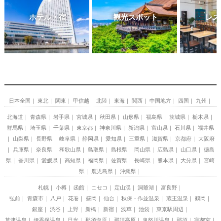
ホテル・宿
観光スポット
レス
日本全国
東北
関東
甲信越
北陸
東海
関西
中国地方
四国
九州
北海道
青森県
岩手県
宮城県
秋田県
山形県
福島県
茨城県
栃木県
群馬県
埼玉県
千葉県
東京都
神奈川県
新潟県
富山県
石川県
福井県
山梨県
長野県
岐阜県
静岡県
愛知県
三重県
滋賀県
京都府
大阪府
兵庫県
奈良県
和歌山県
鳥取県
島根県
岡山県
広島県
山口県
徳島
県
香川県
愛媛県
高知県
福岡県
佐賀県
長崎県
熊本県
大分県
宮崎
県
鹿児島県
沖縄県
札幌
小樽
函館
ニセコ
定山渓
洞爺湖
富良野
弘前
青森市
八戸
花巻
盛岡
仙台
秋保・作並温泉
蔵王温泉
鶴岡
銀座
渋谷
上野
新橋
新宿
浅草
池袋
東京駅周辺
草津温泉
伊香保温泉
日光
那須塩原
那須高原
鬼怒川温泉
那須
宇都宮