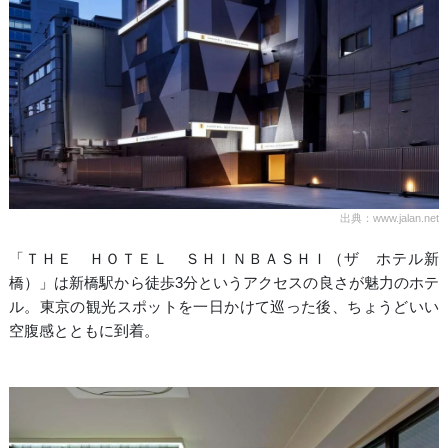
出典：www.jalan.net
「ＴＨＥ ＨＯＴＥＬ ＳＨＩＮＢＡＳＨＩ（ザ ホテル新
橋）」は新橋駅から徒歩3分というアクセスの良さが魅力のホテ
ル。東京の観光スポットを一日かけて巡った後、ちょうどいい
空腹感とともに到着。