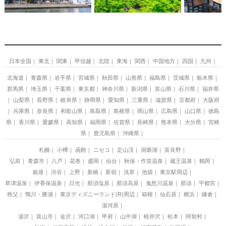
日本全国
東北
関東
甲信越
北陸
東海
関西
中国地方
四国
九州
北海道
青森県
岩手県
宮城県
秋田県
山形県
福島県
茨城県
栃木県
群馬県
埼玉県
千葉県
東京都
神奈川県
新潟県
富山県
石川県
福井県
山梨県
長野県
岐阜県
静岡県
愛知県
三重県
滋賀県
京都府
大阪府
兵庫県
奈良県
和歌山県
鳥取県
島根県
岡山県
広島県
山口県
徳島
県
香川県
愛媛県
高知県
福岡県
佐賀県
長崎県
熊本県
大分県
宮崎
県
鹿児島県
沖縄県
札幌
小樽
函館
ニセコ
定山渓
洞爺湖
富良野
弘前
青森市
八戸
花巻
盛岡
仙台
秋保・作並温泉
蔵王温泉
鶴岡
銀座
渋谷
上野
新橋
新宿
浅草
池袋
東京駅周辺
草津温泉
伊香保温泉
日光
那須塩原
那須高原
鬼怒川温泉
那須
宇都宮
秩父
鴨川・勝浦
東京ディズニーランド(R)周辺
箱根
仙石原
横浜
鎌倉
湯河原
湯沢
富山市
金沢
河口湖
甲府
山中湖
軽井沢
松本
阿智村