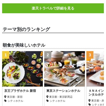
楽天トラベルで詳細を見る
テーマ別のランキング
朝食が美味しいホテル
1
2
3
出典：travel.rakuten.co.jp
出典：ikyu.com
出典：trav
京王プラザホテル 新宿
東京ステーションホテル
ＡＮＡイン
ンタルホテ
東京都 - 新宿
東京都 - 東京駅周辺
東京都 - 
シティホテル
シティホテル
シティホテ