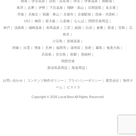
熱海
伊豆高原
浜松・浜名湖
伊豆
伊東温泉
御殿場
鳥羽
志摩
伊勢
下呂温泉
飛騨・高山
日間賀島
名古屋
丹後
天橋立
祇園・東山
京都市
京都駅前
四条・河原町
USJ
梅田
新大阪
心斎橋
なんば
関西空港周辺
神戸
淡路島
城崎温泉
有馬温泉
三宮
姫路
白浜
倉敷
尾道
宮島
広
島市
小豆島
道後温泉
阿蘇
出雲
博多
天神
福岡市
湯布院
別府
霧島
奄美大島
石垣島
宮古島
那覇
恩納村
関西空港
那須高原周辺
尾道周辺
お問い合わせ
｜
コンテンツ制作ポリシー
｜
プライバシーポリシー
｜
運営会社
｜
制作チ
ーム
｜
ビストラ
Copyright © 2026 Local Best All Rights Reserved.