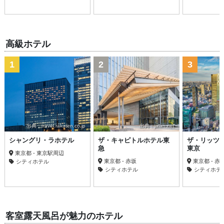
高級ホテル
1
2
3
出典：travel.rakuten.co.jp
出典：jalan.net
シャングリ・ラホテル
ザ・キャピトルホテル東
ザ・リッツ
急
東京
東京都 - 東京駅周辺
東京都 - 赤坂
東京都 - 
シティホテル
シティホテル
シティホテ
客室露天風呂が魅力のホテル