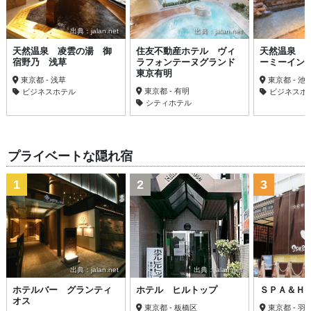
出典：jalan.net
出典：jalan.net
天然温泉 凌雲の湯 御
住友不動産ホテル ヴィ
天然温泉 
宿野乃 浅草
ラフォンテーヌグランド
ーミーイン
東京有明
東京都 - 浅草
東京都 - 池
東京都 - 有明
ビジネスホテル
ビジネスホ
シティホテル
プライベートな隠れ宿
1
2
3
出典：jalan.net
出典：jalan.net
ホテルバー グランティ
ホテル ヒルトップ
ＳＰＡ＆Ｈ
オス
東京都 - 板橋区
東京都 - 羽