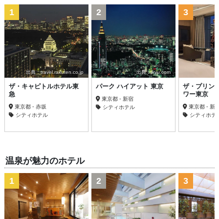
1
2
3
出典：travel.rakuten.co.jp
出典：ikyu.com
ザ・キャピトルホテル東
パーク ハイアット 東京
ザ・プリン
急
ワー東京
東京都 - 新宿
東京都 - 赤坂
東京都 - 新
シティホテル
シティホテル
シティホテ
温泉が魅力のホテル
1
2
3