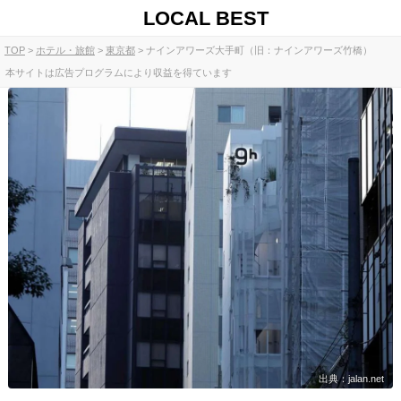
LOCAL BEST
TOP
ホテル・旅館
東京都
ナインアワーズ大手町（旧：ナインアワーズ竹橋）
本サイトは広告プログラムにより収益を得ています
出典：jalan.net