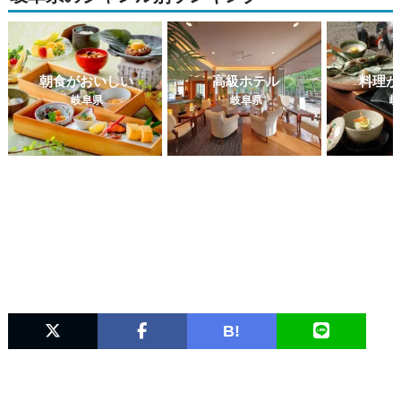
朝食がおいしい
高級ホテル
料理が
岐阜県
岐阜県
岐
B!