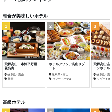
朝食が美味しいホテル
1
2
3
出典：jalan.net
出典：jalan.net
飛騨高山 本陣平野屋
ホテルアソシア高山リゾ
飛騨高山温
花兆庵
ート
ーンホテル
岐阜県 - 高山
岐阜県 - 高山
岐阜県 - 高
旅館
リゾートホテル
リゾートホ
高級ホテル