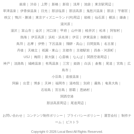
銀座
渋谷
上野
新橋
新宿
浅草
池袋
東京駅周辺
草津温泉
伊香保温泉
日光
那須塩原
那須高原
鬼怒川温泉
那須
宇都宮
秩父
鴨川・勝浦
東京ディズニーランド(R)周辺
箱根
仙石原
横浜
鎌倉
湯河原
湯沢
富山市
金沢
河口湖
甲府
山中湖
軽井沢
松本
阿智村
熱海
伊豆高原
浜松・浜名湖
伊豆
伊東温泉
御殿場
鳥羽
志摩
伊勢
下呂温泉
飛騨・高山
日間賀島
名古屋
丹後
天橋立
祇園・東山
京都市
京都駅前
四条・河原町
USJ
梅田
新大阪
心斎橋
なんば
関西空港周辺
神戸
淡路島
城崎温泉
有馬温泉
三宮
姫路
白浜
倉敷
尾道
宮島
広
島市
小豆島
道後温泉
阿蘇
出雲
博多
天神
福岡市
湯布院
別府
霧島
奄美大島
石垣島
宮古島
那覇
恩納村
関西空港
那須高原周辺
尾道周辺
お問い合わせ
｜
コンテンツ制作ポリシー
｜
プライバシーポリシー
｜
運営会社
｜
制作チ
ーム
｜
ビストラ
Copyright © 2026 Local Best All Rights Reserved.