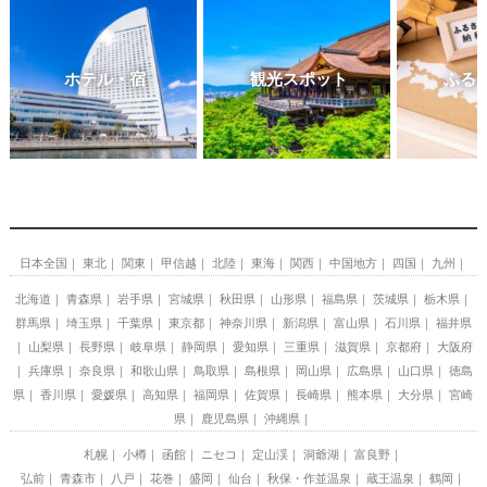
ホテル・宿
観光スポット
ふる
日本全国
東北
関東
甲信越
北陸
東海
関西
中国地方
四国
九州
北海道
青森県
岩手県
宮城県
秋田県
山形県
福島県
茨城県
栃木県
群馬県
埼玉県
千葉県
東京都
神奈川県
新潟県
富山県
石川県
福井県
山梨県
長野県
岐阜県
静岡県
愛知県
三重県
滋賀県
京都府
大阪府
兵庫県
奈良県
和歌山県
鳥取県
島根県
岡山県
広島県
山口県
徳島
県
香川県
愛媛県
高知県
福岡県
佐賀県
長崎県
熊本県
大分県
宮崎
県
鹿児島県
沖縄県
札幌
小樽
函館
ニセコ
定山渓
洞爺湖
富良野
弘前
青森市
八戸
花巻
盛岡
仙台
秋保・作並温泉
蔵王温泉
鶴岡