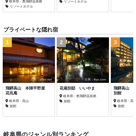
岐阜県 - 奥飛騨温泉郷
リゾートホテル
リゾートホテル
プライベートな隠れ宿
1
2
3
出典：jalan.net
出典：ikyu.com
飛騨高山 本陣平野屋
花扇別邸 いいやま
飛騨高山 
花兆庵
別館
岐阜県 - 奥飛騨温泉郷
岐阜県 - 高山
岐阜県 - 高
旅館
旅館
旅館
岐阜県のジャンル別ランキング