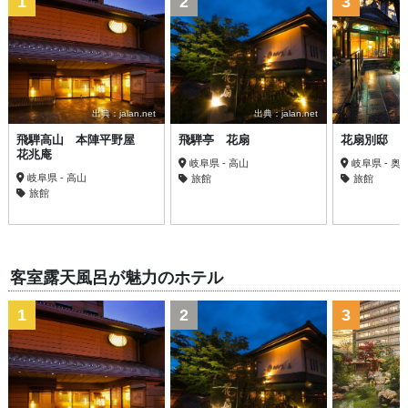
1
2
3
出典：jalan.net
出典：jalan.net
飛騨高山 本陣平野屋
飛騨亭 花扇
花扇別邸 
花兆庵
岐阜県 - 高山
岐阜県 - 
岐阜県 - 高山
旅館
旅館
旅館
客室露天風呂が魅力のホテル
1
2
3