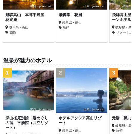
出典：jalan.net
出典：jalan.net
出典：trav
飛騨高山 本陣平野屋
飛騨亭 花扇
飛騨高山温
花兆庵
ーンホテル
岐阜県 - 高山
岐阜県 - 高山
岐阜県 - 高
旅館
旅館
リゾートホ
温泉が魅力のホテル
1
2
3
出典：jalan.net
出典：jalan.net
深山桜庵別館 湯めぐり
ホテルアソシア高山リゾ
元湯 孫九
の宿 平湯館（共立リゾ
ート
岐阜県 - 
ート）
岐阜県 - 高山
旅館