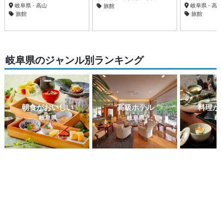
岐阜県 - 高山
岐阜県 - 高
旅館
旅館
旅館
岐阜県のジャンル別ランキング
朝食がおいしい
高級ホテル
料理が
岐阜県
岐阜県
岐