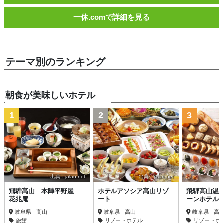
一休.comで詳細を見る
テーマ別のランキング
朝食が美味しいホテル
1
2
3
出典：jalan.net
出典：jalan.net
飛騨高山 本陣平野屋
ホテルアソシア高山リゾ
飛騨高山温
花兆庵
ート
ーンホテル
岐阜県 - 高山
岐阜県 - 高山
岐阜県 - 高
旅館
リゾートホテル
リゾートホ