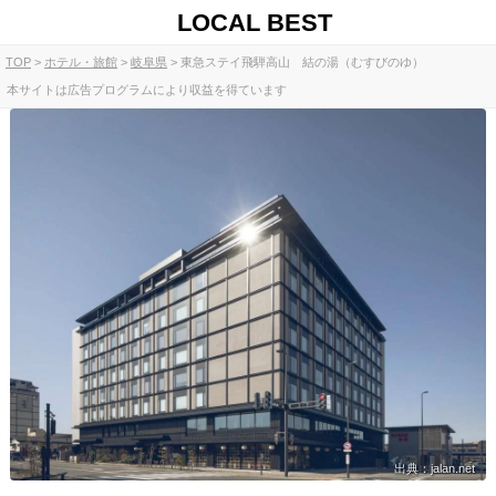
LOCAL BEST
TOP
ホテル・旅館
岐阜県
東急ステイ飛騨高山 結の湯（むすびのゆ）
本サイトは広告プログラムにより収益を得ています
出典：jalan.net