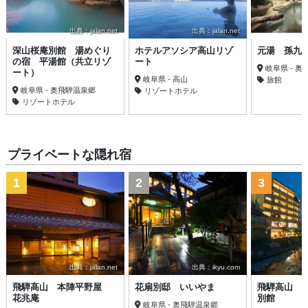
出典：jalan.net
出典：jalan.net
深山桜庵別館 湯めぐり
ホテルアソシア高山リゾ
元湯 孫九
の宿 平湯館（共立リゾ
ート
岐阜県 - 
ート）
岐阜県 - 高山
旅館
岐阜県 - 奥飛騨温泉郷
リゾートホテル
リゾートホテル
プライベートな隠れ宿
1
2
3
出典：jalan.net
出典：ikyu.com
飛騨高山 本陣平野屋
花扇別邸 いいやま
飛騨高山 
花兆庵
別館
岐阜県 - 奥飛騨温泉郷