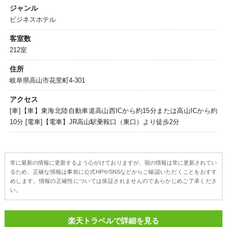
ジャンル
ビジネスホテル
客室数
212室
住所
岐阜県高山市花里町4-301
アクセス
[車]【車】東海北陸自動車道高山西ICから約15分または高山ICから約
10分 [電車]【電車】JR高山駅乗鞍口（東口）より徒歩2分
常に最新の情報に更新するよう心がけておりますが、宿の情報は常に更新されてい
るため、正確な情報は事前に公式HPやSNSなどからご確認いただくことをおすす
めします。情報の正確性については保証されませんのであらかじめご了承くださ
い。
楽天トラベルで詳細を見る