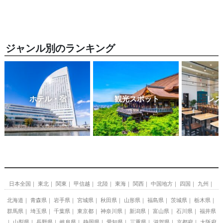
ジャンル別のランキング
ホテル・宿
観光スポット
レス
日本全国
東北
関東
甲信越
北陸
東海
関西
中国地方
四国
九州
北海道
青森県
岩手県
宮城県
秋田県
山形県
福島県
茨城県
栃木県
群馬県
埼玉県
千葉県
東京都
神奈川県
新潟県
富山県
石川県
福井県
山梨県
長野県
岐阜県
静岡県
愛知県
三重県
滋賀県
京都府
大阪府