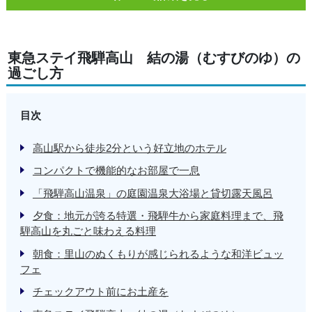
東急ステイ飛騨高山 結の湯（むすびのゆ）の
過ごし方
目次
高山駅から徒歩2分という好立地のホテル
コンパクトで機能的なお部屋で一息
「飛騨高山温泉」の庭園温泉大浴場と貸切露天風呂
夕食：地元が誇る特選・飛騨牛から家庭料理まで、飛
騨高山を丸ごと味わえる料理
朝食：里山のぬくもりが感じられるような和洋ビュッ
フェ
チェックアウト前にお土産を