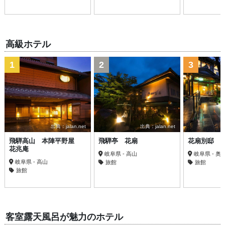
高級ホテル
1
2
3
出典：jalan.net
出典：jalan.net
飛騨高山 本陣平野屋
飛騨亭 花扇
花扇別邸 
花兆庵
岐阜県 - 高山
岐阜県 - 
岐阜県 - 高山
旅館
旅館
旅館
客室露天風呂が魅力のホテル