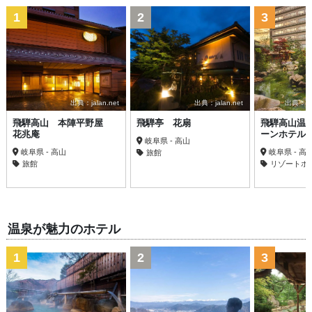
1
2
3
出典：jalan.net
出典：jalan.net
出典：trav
飛騨高山 本陣平野屋
飛騨亭 花扇
飛騨高山温
花兆庵
ーンホテル
岐阜県 - 高山
岐阜県 - 高山
岐阜県 - 高
旅館
旅館
リゾートホ
温泉が魅力のホテル
1
2
3