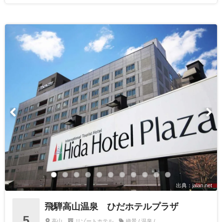
出典：jalan.net
飛騨高山温泉 ひだホテルプラザ
5
高山
リゾートホテル
絶景 / 温泉 /