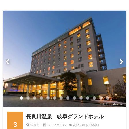
出典：jalan.net
長良川温泉 岐阜グランドホテル
3
岐阜市
シティホテル
高級 / 絶景 / 温泉 /