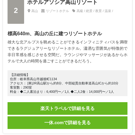
ホテルアソシア高山リゾート
2
高山
リゾートホテル
高級 / 絶景 / 夜景 / 温泉 /
標高640m、高山の丘に建つリゾートホテル
雄大な北アルプスを眺めることができるインフィニティバスを満喫
できるラグジュアリーなリゾートホテル。瀟洒な雰囲気が特徴的で
非日常感を感じさせる空間だ。ラウンジやマッサージがあるからホ
テルで大人の時間を過ごすことができるだろう。
【詳細情報】
住所：岐阜県高山市越後町1134
アクセス： [車]JR高山駅から約8分、中部縦貫自動車道高山ICから約10分
客室数：290室
料金：◆二人素泊まり：6,400円〜／1人 ◆二人2食：14,000円〜／1人
楽天トラベルで詳細を見る
一休.comで詳細を見る