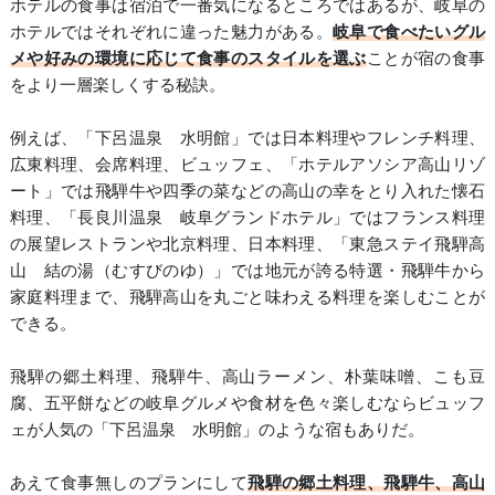
ホテルの食事は宿泊で一番気になるところではあるが、岐阜の
ホテルではそれぞれに違った魅力がある。
岐阜で食べたいグル
メや好みの環境に応じて食事のスタイルを選ぶ
ことが宿の食事
をより一層楽しくする秘訣。
例えば、「下呂温泉 水明館」では日本料理やフレンチ料理、
広東料理、会席料理、ビュッフェ、「ホテルアソシア高山リゾ
ート」では飛騨牛や四季の菜などの高山の幸をとり入れた懐石
料理、「長良川温泉 岐阜グランドホテル」ではフランス料理
の展望レストランや北京料理、日本料理、「東急ステイ飛騨高
山 結の湯（むすびのゆ）」では地元が誇る特選・飛騨牛から
家庭料理まで、飛騨高山を丸ごと味わえる料理を楽しむことが
できる。
飛騨の郷土料理、飛騨牛、高山ラーメン、朴葉味噌、こも豆
腐、五平餅などの岐阜グルメや食材を色々楽しむならビュッフ
ェが人気の「下呂温泉 水明館」のような宿もありだ。
あえて食事無しのプランにして
飛騨の郷土料理、飛騨牛、高山