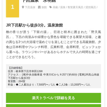
下呂温泉 水明館
1
下呂温泉
旅館
高級 / 温泉 / 客室露天風呂 / 貸切風呂 /
JR下呂駅から徒歩3分。温泉旅館
檜の香りが漂う「下留の湯」、巨岩と樹木に囲まれた「野天風
呂」、下呂の街並みや緑豊かな景色を堪能できる展望大浴場、と趣
の異なる3つの大浴場で湯めぐりを楽しむことができる高級旅館。夕
食は日本料理やフレンチ料理、広東料理、会席料理、ビュッフェか
ら選べる。ラウンジやバーがあるからホテルで大人の時間を過ごす
ことができるだろう。
【詳細情報】
住所：岐阜県下呂市幸田1268
アクセス： [車]中央自動車道 中津川ICからＲ257で約60分 [電車]JR高山本線
下呂駅から徒歩3分
客室数：264室
料金：◆二人素泊まり：7,500円〜／1人 ◆二人2食：13,200円〜／1人
楽天トラベルで詳細を見る