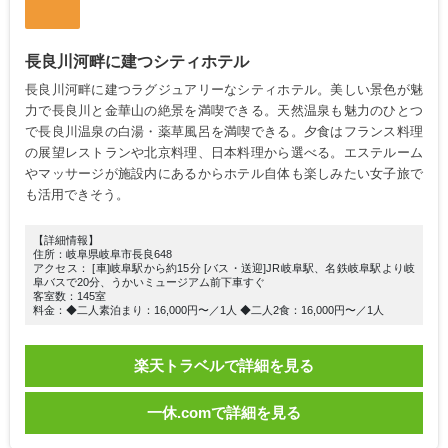
長良川河畔に建つシティホテル
長良川河畔に建つラグジュアリーなシティホテル。美しい景色が魅
力で長良川と金華山の絶景を満喫できる。天然温泉も魅力のひとつ
で長良川温泉の白湯・薬草風呂を満喫できる。夕食はフランス料理
の展望レストランや北京料理、日本料理から選べる。エステルーム
やマッサージが施設内にあるからホテル自体も楽しみたい女子旅で
も活用できそう。
【詳細情報】
住所：岐阜県岐阜市長良648
アクセス： [車]岐阜駅から約15分 [バス・送迎]JR岐阜駅、名鉄岐阜駅より岐
阜バスで20分、うかいミュージアム前下車すぐ
客室数：145室
料金：◆二人素泊まり：16,000円〜／1人 ◆二人2食：16,000円〜／1人
楽天トラベルで詳細を見る
一休.comで詳細を見る