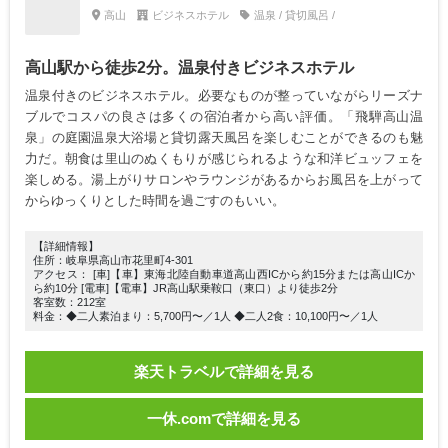
高山
ビジネスホテル
温泉 / 貸切風呂 /
高山駅から徒歩2分。温泉付きビジネスホテル
温泉付きのビジネスホテル。必要なものが整っていながらリーズナ
ブルでコスパの良さは多くの宿泊者から高い評価。「飛騨高山温
泉」の庭園温泉大浴場と貸切露天風呂を楽しむことができるのも魅
力だ。朝食は里山のぬくもりが感じられるような和洋ビュッフェを
楽しめる。湯上がりサロンやラウンジがあるからお風呂を上がって
からゆっくりとした時間を過ごすのもいい。
【詳細情報】
住所：岐阜県高山市花里町4-301
アクセス： [車]【車】東海北陸自動車道高山西ICから約15分または高山ICか
ら約10分 [電車]【電車】JR高山駅乗鞍口（東口）より徒歩2分
客室数：212室
料金：◆二人素泊まり：5,700円〜／1人 ◆二人2食：10,100円〜／1人
楽天トラベルで詳細を見る
一休.comで詳細を見る