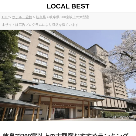
LOCAL BEST
TOP
ホテル・旅館
岐阜県
岐阜県 200室以上の大型宿
本サイトは広告プログラムにより収益を得ています
出典：ikyu.com