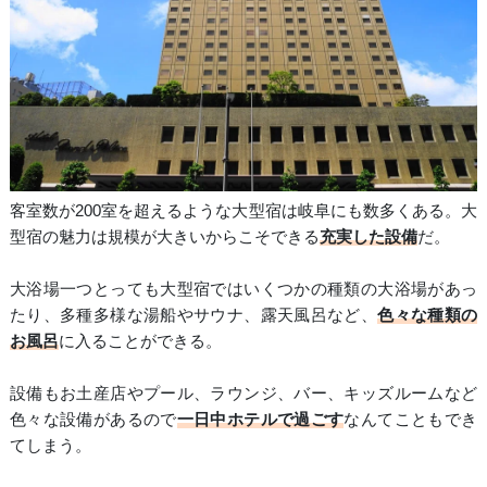
客室数が200室を超えるような大型宿は岐阜にも数多くある。大
型宿の魅力は規模が大きいからこそできる
充実した設備
だ。
大浴場一つとっても大型宿ではいくつかの種類の大浴場があっ
たり、多種多様な湯船やサウナ、露天風呂など、
色々な種類の
お風呂
に入ることができる。
設備もお土産店やプール、ラウンジ、バー、キッズルームなど
色々な設備があるので
一日中ホテルで過ごす
なんてこともでき
てしまう。