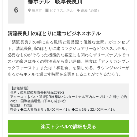
都ホテル 岐阜長良川
6
岐阜市
ビジネスホテル
高級 / 絶景 /
清流長良川のほとりに建つビジネスホテル
「清流長良川の畔にある風情と気品漂う優雅な空間」がコンセプ
ト。清流長良川のほとりに建つラグジュアリーなビジネスホテル。
必要なものがそろった機能的な客室にも関わらずリーズナブルでコ
スパの良さは多くの宿泊者から高い評価。朝食は「アメリカンブレ
ックファースト」または「和朝食」を楽しめる。ラウンジやバーが
あるからホテルで過ごす時間を充実させることができるだろう。
【詳細情報】
住所：岐阜県岐阜市長良福光2695-2
アクセス： [バス・送迎]JR岐阜駅バスターミナル市内ループ線・左回り で約
20分、国際会議場北口下車し徒歩3分
客室数：192室
料金：◆二人素泊まり：5,400円〜／1人 ◆二人2食：22,400円〜／1人
楽天トラベルで詳細を見る