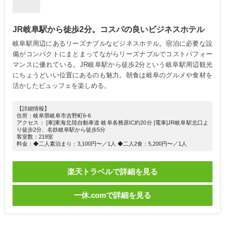
JR岐阜駅から徒歩2分。コスパの良いビジネスホテル
岐阜駅周辺にあるリーズナブルなビジネスホテル。宿泊に必要な設
備がコンパクトにまとまってながらリーズナブルでコストパフォー
マンスに優れている。JR岐阜駅から徒歩2分という岐阜駅周辺観光
にちょうどいい位置にあるのも魅力。朝食は岐阜のグルメや食材を
活かしたビュッフェを楽しめる。
【詳細情報】
住所：岐阜県岐阜市吉野町6-6
アクセス： [車]東海北陸自動車道 岐阜各務原IC約20分 [電車]JR岐阜駅北口よ
り徒歩2分、名鉄岐阜駅から徒歩5分
客室数：219室
料金：◆二人素泊まり：3,100円〜／1人 ◆二人2食：5,200円〜／1人
楽天トラベルで詳細を見る
一休.comで詳細を見る