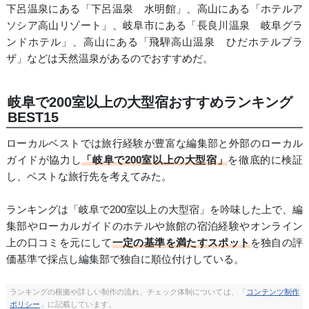
下呂温泉にある「下呂温泉 水明館」、高山にある「ホテルア
ソシア高山リゾート」、岐阜市にある「長良川温泉 岐阜グラ
ンドホテル」、高山にある「飛騨高山温泉 ひだホテルプラ
ザ」などは天然温泉があるのでおすすめだ。
岐阜で200室以上の大型宿おすすめランキング
BEST15
ローカルベストでは旅行経験が豊富な編集部と外部のローカル
ガイドが協力し
「岐阜で200室以上の大型宿」
を徹底的に検証
し、ベストな旅行先を考えてみた。
ランキングは「岐阜で200室以上の大型宿」を吟味した上で、編
集部やローカルガイドのホテルや旅館の宿泊経験やオンライン
上の口コミを元にして
一定の基準を満たすスポット
を独自の評
価基準で採点し編集部で独自に順位付けしている。
ランキングの根拠や詳しい制作の流れ、チェック体制については、「
コンテンツ制作
ポリシー
」に記載しています。