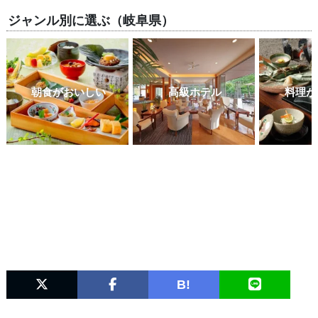
ジャンル別に選ぶ（岐阜県）
朝食がおいしい
高級ホテル
料理が
B!