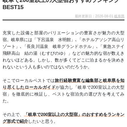
岐阜で200室以上の大型宿おすすめランキング
BEST15
最終更新日：2026-08-01
岐阜県
充実した設備と部屋のバリエーションの豊富さが魅力の大型
宿。岐阜県には「下呂温泉 水明館」､「ホテルアソシア高山リ
ゾート」､「長良川温泉 岐阜グランドホテル」､「東急ステイ
飛騨高山 結の湯（むすびのゆ）」などの魅力的な宿が数えき
れないほどある。しかし、数が多くてどこに泊まるかを決めき
れないという人も多いのではないのだろうか。
そこでローカルベストでは
旅行経験豊富な編集部と岐阜県を知
り尽くしたローカルガイド
が協力し「岐阜で200室以上の大型
宿」を徹底的に検証し、ベストな宿泊先の選び方を考えてみ
た。
その上で、
「岐阜で200室以上の大型宿」のおすすめをランキン
グ形式で紹介
したいと思う。