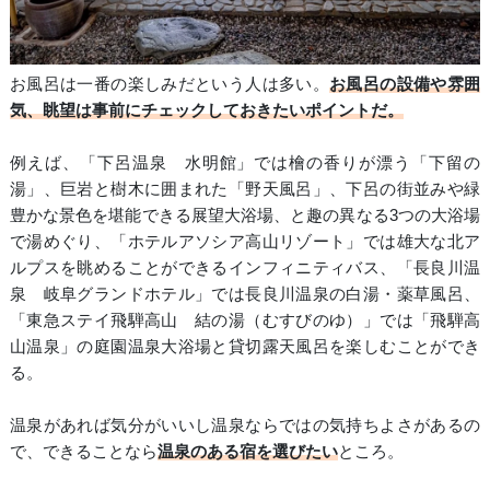
お風呂は一番の楽しみだという人は多い。
お風呂の設備や雰囲
気、眺望は事前にチェックしておきたいポイントだ。
例えば、「下呂温泉 水明館」では檜の香りが漂う「下留の
湯」、巨岩と樹木に囲まれた「野天風呂」、下呂の街並みや緑
豊かな景色を堪能できる展望大浴場、と趣の異なる3つの大浴場
で湯めぐり、「ホテルアソシア高山リゾート」では雄大な北ア
ルプスを眺めることができるインフィニティバス、「長良川温
泉 岐阜グランドホテル」では長良川温泉の白湯・薬草風呂、
「東急ステイ飛騨高山 結の湯（むすびのゆ）」では「飛騨高
山温泉」の庭園温泉大浴場と貸切露天風呂を楽しむことができ
る。
温泉があれば気分がいいし温泉ならではの気持ちよさがあるの
で、できることなら
温泉のある宿を選びたい
ところ。