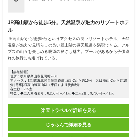
JR高山駅から徒歩5分。天然温泉が魅力のリゾートホテ
ル
JR高山駅から徒歩5分というアクセスの良いリゾートホテル。天然
温泉が魅力で見晴らしの良い最上階の露天風呂を満喫できる。アル
プスの山々を楽しめる眺望の良さも魅力。プールがあるから子供連
れの旅行にも選ばれている。
【詳細情報】
住所：岐阜県高山市花岡町2-60
アクセス： [車]東海北陸自動車道高山西ICから約15分、又は高山ICから約10
分 [電車]JR高山線高山駅（東口）より徒歩5分
客室数：225室
料金：◆二人素泊まり：6,200円〜／1人 ◆二人2食：9,700円〜／1人
楽天トラベルで詳細を見る
じゃらんで詳細を見る