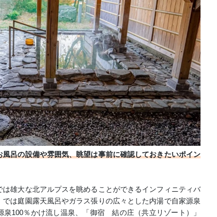
お風呂の設備や雰囲気、眺望は事前に確認しておきたいポイン
では雄大な北アルプスを眺めることができるインフィニティバ
」では庭園露天風呂やガラス張りの広々とした内湯で自家源泉
泉100％かけ流し温泉、「御宿 結の庄（共立リゾート）」