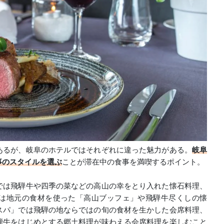
あるが、岐阜のホテルではそれぞれに違った魅力がある。
岐阜
事のスタイルを選ぶ
ことが滞在中の食事を満喫するポイント。
では飛騨牛や四季の菜などの高山の幸をとり入れた懐石料理、
は地元の食材を使った「高山ブッフェ」や飛騨牛尽くしの懐
スパ」では飛騨の地ならではの旬の食材を生かした会席料理、
騨牛をはじめとする郷土料理が味わえる会席料理を楽しむこと