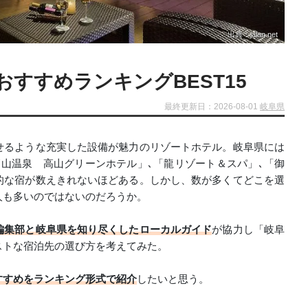
出典：jalan.net
すすめランキングBEST15
最終更新日：2026-08-01
岐阜県
せるような充実した設備が魅力のリゾートホテル。岐阜県には
山温泉 高山グリーンホテル」､「龍リゾート＆スパ」､「御
的な宿が数えきれないほどある。しかし、数が多くてどこを選
人も多いのではないのだろうか。
編集部と岐阜県を知り尽くしたローカルガイド
が協力し「岐阜
ストな宿泊先の選び方を考えてみた。
すすめをランキング形式で紹介
したいと思う。