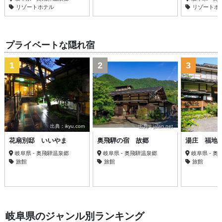
リゾートホテル
リゾートホ
プライベートな隠れ宿
1
2
3
出典：ikyu.com
出典：jalan.net
花扇別邸 いいやま
奥飛騨の宿 故郷
湯庄 福地
岐阜県 - 奥飛騨温泉郷
岐阜県 - 奥飛騨温泉郷
岐阜県 - 
旅館
旅館
旅館
岐阜県のジャンル別ランキング