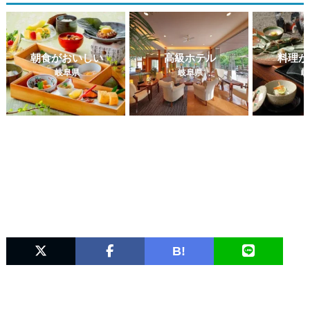
朝食がおいしい
高級ホテル
料理が
岐阜県
岐阜県
岐
B!