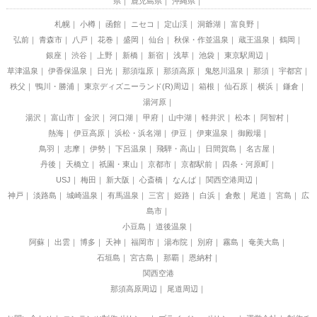
県
鹿児島県
沖縄県
札幌
小樽
函館
ニセコ
定山渓
洞爺湖
富良野
弘前
青森市
八戸
花巻
盛岡
仙台
秋保・作並温泉
蔵王温泉
鶴岡
銀座
渋谷
上野
新橋
新宿
浅草
池袋
東京駅周辺
草津温泉
伊香保温泉
日光
那須塩原
那須高原
鬼怒川温泉
那須
宇都宮
秩父
鴨川・勝浦
東京ディズニーランド(R)周辺
箱根
仙石原
横浜
鎌倉
湯河原
湯沢
富山市
金沢
河口湖
甲府
山中湖
軽井沢
松本
阿智村
熱海
伊豆高原
浜松・浜名湖
伊豆
伊東温泉
御殿場
鳥羽
志摩
伊勢
下呂温泉
飛騨・高山
日間賀島
名古屋
丹後
天橋立
祇園・東山
京都市
京都駅前
四条・河原町
USJ
梅田
新大阪
心斎橋
なんば
関西空港周辺
神戸
淡路島
城崎温泉
有馬温泉
三宮
姫路
白浜
倉敷
尾道
宮島
広
島市
小豆島
道後温泉
阿蘇
出雲
博多
天神
福岡市
湯布院
別府
霧島
奄美大島
石垣島
宮古島
那覇
恩納村
関西空港
那須高原周辺
尾道周辺