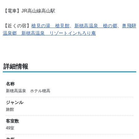
【電車】JR高山線高山駅
【近くの宿】
槍見の湯 槍見館
、
新穂高温泉 槍の郷
、
奥飛騨
温泉郷 新穂高温泉 リゾートインちろり庵
詳細情報
名称
新穂高温泉 ホテル穂高
ジャンル
旅館
客室数
49室