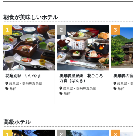
朝食が美味しいホテル
1
2
3
出典：jalan.net
出典：jalan.net
花扇別邸 いいやま
奥飛騨温泉郷 花ごころ
奥飛騨の宿
万喜（ばんき）
岐阜県 - 奥飛騨温泉郷
岐阜県 - 
岐阜県 - 奥飛騨温泉郷
旅館
旅館
旅館
高級ホテル
1
2
3