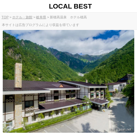
LOCAL BEST
TOP
ホテル・旅館
岐阜県
新穂高温泉 ホテル穂高
本サイトは広告プログラムにより収益を得ています
出典：jalan.net