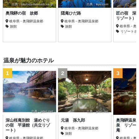
出典：okuhida-furusato.co.jp
出典：ikyu.com
奥飛騨の宿 故郷
隠庵ひだ路
匠の宿 深
リゾート）
岐阜県 - 奥飛騨温泉郷
岐阜県 - 奥飛騨温泉郷
岐阜県 - 
旅館
旅館
リゾートホ
温泉が魅力のホテル
1
2
3
出典：jalan.net
出典：jalan.net
深山桜庵別館 湯めぐり
元湯 孫九郎
奥飛騨温泉
の宿 平湯館（共立リゾ
泉 リゾー
岐阜県 - 奥飛騨温泉郷
ート）
庵
旅館
岐阜県 - 奥飛騨温泉郷
岐阜県 - 