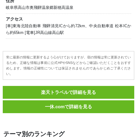
住所
岐阜県高山市奥飛騨温泉郷新穂高温泉
アクセス
[車]東海北陸自動車 飛騨清見ICから約72km、中央自動車道 松本ICか
ら約65km [電車]JR高山線高山駅
常に最新の情報に更新するよう心がけておりますが、宿の情報は常に更新されてい
るため、正確な情報は事前に公式HPやSNSなどからご確認いただくことをおすす
めします。情報の正確性については保証されませんのであらかじめご了承くださ
い。
楽天トラベルで詳細を見る
一休.comで詳細を見る
テーマ別のランキング