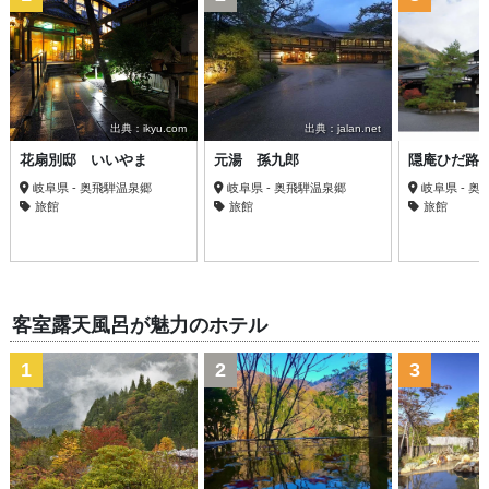
出典：ikyu.com
出典：jalan.net
花扇別邸 いいやま
元湯 孫九郎
隠庵ひだ路
岐阜県 - 奥飛騨温泉郷
岐阜県 - 奥飛騨温泉郷
岐阜県 - 
旅館
旅館
旅館
客室露天風呂が魅力のホテル
1
2
3