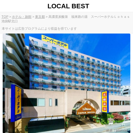
LOCAL BEST
TOP
ホテル・旅館
東京都
高濃度炭酸泉 福来路の湯 スーパーホテルＬｏｈａｓ
池袋駅北口
本サイトは広告プログラムにより収益を得ています
出典：jalan.net