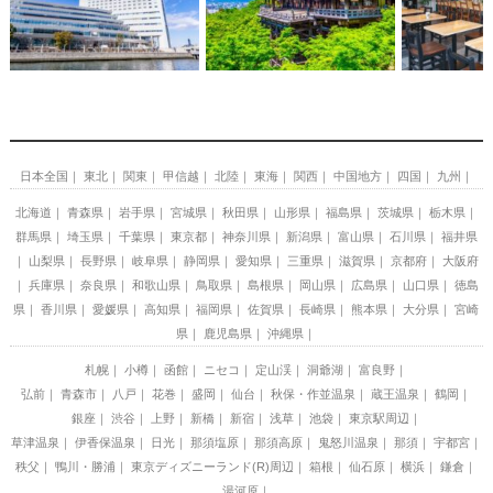
日本全国
東北
関東
甲信越
北陸
東海
関西
中国地方
四国
九州
北海道
青森県
岩手県
宮城県
秋田県
山形県
福島県
茨城県
栃木県
群馬県
埼玉県
千葉県
東京都
神奈川県
新潟県
富山県
石川県
福井県
山梨県
長野県
岐阜県
静岡県
愛知県
三重県
滋賀県
京都府
大阪府
兵庫県
奈良県
和歌山県
鳥取県
島根県
岡山県
広島県
山口県
徳島
県
香川県
愛媛県
高知県
福岡県
佐賀県
長崎県
熊本県
大分県
宮崎
県
鹿児島県
沖縄県
札幌
小樽
函館
ニセコ
定山渓
洞爺湖
富良野
弘前
青森市
八戸
花巻
盛岡
仙台
秋保・作並温泉
蔵王温泉
鶴岡
銀座
渋谷
上野
新橋
新宿
浅草
池袋
東京駅周辺
草津温泉
伊香保温泉
日光
那須塩原
那須高原
鬼怒川温泉
那須
宇都宮
秩父
鴨川・勝浦
東京ディズニーランド(R)周辺
箱根
仙石原
横浜
鎌倉
湯河原