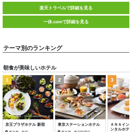
楽天トラベルで詳細を見る
一休.comで詳細を見る
テーマ別のランキング
朝食が美味しいホテル
1
2
3
出典：travel.rakuten.co.jp
出典：ikyu.com
出典：trav
京王プラザホテル 新宿
東京ステーションホテル
ＡＮＡイン
ンタルホテ
東京都 - 新宿
東京都 - 東京駅周辺