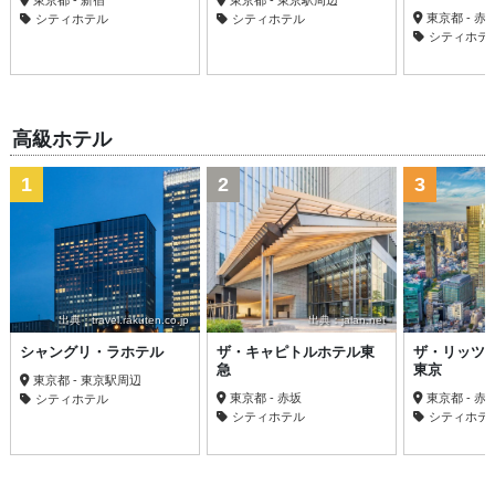
東京都 - 
シティホテル
シティホテル
シティホテ
高級ホテル
1
2
3
出典：travel.rakuten.co.jp
出典：jalan.net
シャングリ・ラホテル
ザ・キャピトルホテル東
ザ・リッツ
急
東京
東京都 - 東京駅周辺
東京都 - 赤坂
東京都 - 
シティホテル
シティホテル
シティホテ