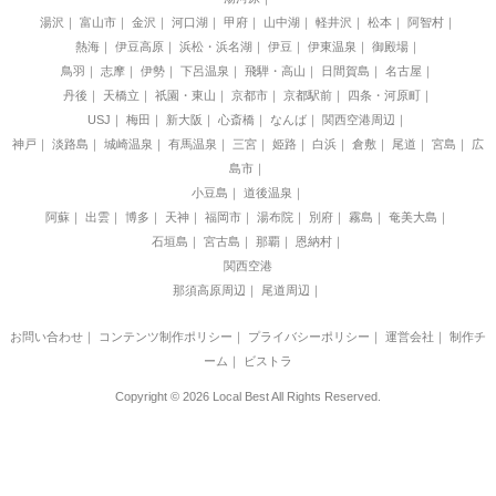
湯沢
富山市
金沢
河口湖
甲府
山中湖
軽井沢
松本
阿智村
熱海
伊豆高原
浜松・浜名湖
伊豆
伊東温泉
御殿場
鳥羽
志摩
伊勢
下呂温泉
飛騨・高山
日間賀島
名古屋
丹後
天橋立
祇園・東山
京都市
京都駅前
四条・河原町
USJ
梅田
新大阪
心斎橋
なんば
関西空港周辺
神戸
淡路島
城崎温泉
有馬温泉
三宮
姫路
白浜
倉敷
尾道
宮島
広
島市
小豆島
道後温泉
阿蘇
出雲
博多
天神
福岡市
湯布院
別府
霧島
奄美大島
石垣島
宮古島
那覇
恩納村
関西空港
那須高原周辺
尾道周辺
お問い合わせ
｜
コンテンツ制作ポリシー
｜
プライバシーポリシー
｜
運営会社
｜
制作チ
ーム
｜
ビストラ
Copyright © 2026 Local Best All Rights Reserved.