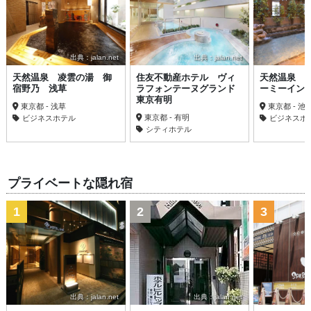
出典：jalan.net
出典：jalan.net
天然温泉 凌雲の湯 御
住友不動産ホテル ヴィ
天然温泉 
宿野乃 浅草
ラフォンテーヌグランド
ーミーイン
東京有明
東京都 - 浅草
東京都 - 池
東京都 - 有明
ビジネスホテル
ビジネスホ
シティホテル
プライベートな隠れ宿
1
2
3
出典：jalan.net
出典：jalan.net