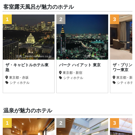
客室露天風呂が魅力のホテル
1
2
3
出典：travel.rakuten.co.jp
出典：ikyu.com
ザ・キャピトルホテル東
パーク ハイアット 東京
ザ・プリン
急
ワー東京
東京都 - 新宿
東京都 - 赤坂
東京都 - 新
シティホテル
シティホテル
シティホテ
温泉が魅力のホテル
1
2
3