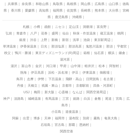
兵庫県
奈良県
和歌山県
鳥取県
島根県
岡山県
広島県
山口県
徳島
県
香川県
愛媛県
高知県
福岡県
佐賀県
長崎県
熊本県
大分県
宮崎
県
鹿児島県
沖縄県
札幌
小樽
函館
ニセコ
定山渓
洞爺湖
富良野
弘前
青森市
八戸
花巻
盛岡
仙台
秋保・作並温泉
蔵王温泉
鶴岡
銀座
渋谷
上野
新橋
新宿
浅草
池袋
東京駅周辺
草津温泉
伊香保温泉
日光
那須塩原
那須高原
鬼怒川温泉
那須
宇都宮
秩父
鴨川・勝浦
東京ディズニーランド(R)周辺
箱根
仙石原
横浜
鎌倉
湯河原
湯沢
富山市
金沢
河口湖
甲府
山中湖
軽井沢
松本
阿智村
熱海
伊豆高原
浜松・浜名湖
伊豆
伊東温泉
御殿場
鳥羽
志摩
伊勢
下呂温泉
飛騨・高山
日間賀島
名古屋
丹後
天橋立
祇園・東山
京都市
京都駅前
四条・河原町
USJ
梅田
新大阪
心斎橋
なんば
関西空港周辺
神戸
淡路島
城崎温泉
有馬温泉
三宮
姫路
白浜
倉敷
尾道
宮島
広
島市
小豆島
道後温泉
阿蘇
出雲
博多
天神
福岡市
湯布院
別府
霧島
奄美大島
石垣島
宮古島
那覇
恩納村
関西空港