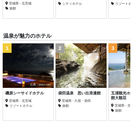
茨城県 - 北茨城
シティホテル
リゾートホ
旅館
温泉が魅力のホテル
1
2
3
出典：jalan.net
出典：ikyu.com
磯原シーサイドホテル
袋田温泉 思い出浪漫館
五浦観光ホ
館大観荘
茨城県 - 北茨城
茨城県 - 久慈・袋田
茨城県 - 北
リゾートホテル
旅館
旅館