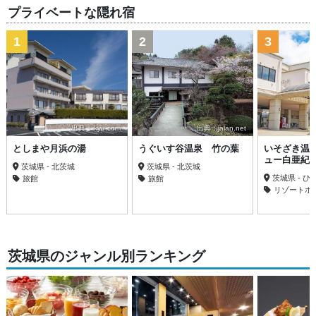
プライベートな隠れ宿
1
2
3
出典：ikyu.com
出典：jalan.net
出
としまや月浜の湯
うぐいす谷温泉 竹の葉
いそざき温
ュー白亜紀
茨城県 - 北茨城
茨城県 - 北茨城
茨城県 - 
旅館
旅館
リゾートホ
茨城県のジャンル別ランキング