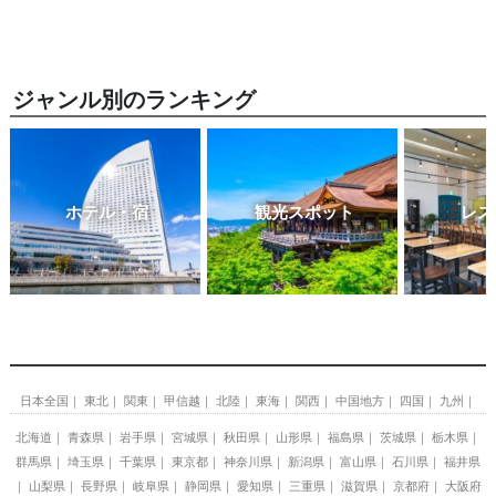
ジャンル別のランキング
ホテル・宿
観光スポット
レス
日本全国
東北
関東
甲信越
北陸
東海
関西
中国地方
四国
九州
北海道
青森県
岩手県
宮城県
秋田県
山形県
福島県
茨城県
栃木県
群馬県
埼玉県
千葉県
東京都
神奈川県
新潟県
富山県
石川県
福井県
山梨県
長野県
岐阜県
静岡県
愛知県
三重県
滋賀県
京都府
大阪府