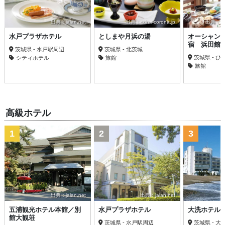
出典：jalan.net
出典：cdn.r-corona.jp
出典：trav
水戸プラザホテル
としまや月浜の湯
オーシャン
宿 浜田館
茨城県 - 水戸駅周辺
茨城県 - 北茨城
茨城県 - 
シティホテル
旅館
旅館
高級ホテル
1
2
3
出典：jalan.net
出典：jalan.net
五浦観光ホテル本館／別
水戸プラザホテル
大洗ホテル
館大観荘
茨城県 - 水戸駅周辺
茨城県 - 