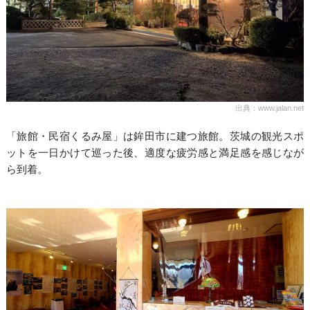
出典：www.jalan.net
「旅館・民宿くるみ屋」は鉾田市に建つ旅館。茨城の観光スポ
ットを一日かけて巡った後、適度な疲労感と満足感を感じなが
ら到着。