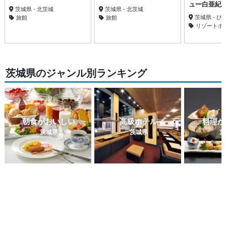
ュー白亜紀
茨城県 - 北茨城
茨城県 - 北茨城
茨城県 - 
旅館
旅館
リゾートホ
茨城県のジャンル別ランキング
朝食がおいしい
高級ホテル
料理が
茨城県
茨城県
茨