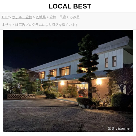
LOCAL BEST
TOP
ホテル・旅館
茨城県
旅館・民宿くるみ屋
本サイトは広告プログラムにより収益を得ています
出典：jalan.net