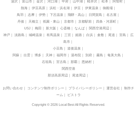
湯沢
富山市
金沢
河口湖
甲府
山中湖
軽井沢
松本
阿智村
熱海
伊豆高原
浜松・浜名湖
伊豆
伊東温泉
御殿場
鳥羽
志摩
伊勢
下呂温泉
飛騨・高山
日間賀島
名古屋
丹後
天橋立
祇園・東山
京都市
京都駅前
四条・河原町
USJ
梅田
新大阪
心斎橋
なんば
関西空港周辺
神戸
淡路島
城崎温泉
有馬温泉
三宮
姫路
白浜
倉敷
尾道
宮島
広
島市
小豆島
道後温泉
阿蘇
出雲
博多
天神
福岡市
湯布院
別府
霧島
奄美大島
石垣島
宮古島
那覇
恩納村
関西空港
那須高原周辺
尾道周辺
お問い合わせ
｜
コンテンツ制作ポリシー
｜
プライバシーポリシー
｜
運営会社
｜
制作チ
ーム
｜
ビストラ
Copyright © 2026 Local Best All Rights Reserved.