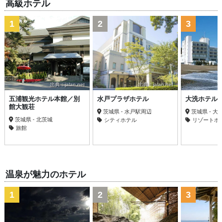
高級ホテル
1
2
3
出典：jalan.net
出典：jalan.net
五浦観光ホテル本館／別
水戸プラザホテル
大洗ホテル
館大観荘
茨城県 - 水戸駅周辺
茨城県 - 
茨城県 - 北茨城
シティホテル
リゾートホ
旅館
温泉が魅力のホテル
1
2
3