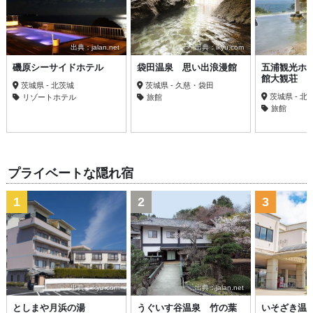
出典：jalan.net
出典：ikyu.com
磯原シーサイドホテル
袋田温泉 思い出浪漫館
五浦観光ホ
館大観荘
茨城県 - 北茨城
茨城県 - 久慈・袋田
茨城県 - 北
リゾートホテル
旅館
旅館
プライベートな隠れ宿
1
2
3
出典：ikyu.com
出典：jalan.net
出
としまや月浜の湯
うぐいす谷温泉 竹の葉
いそざき温