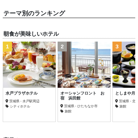
テーマ別のランキング
朝食が美味しいホテル
1
2
3
出典：jalan.net
出典：travel.rakuten.co.jp
出典：
水戸プラザホテル
オーシャンフロント お
としまや月
宿 浜田館
茨城県 - 水戸駅周辺
茨城県 - 北
茨城県 - ひたちなか市
シティホテル
旅館
旅館