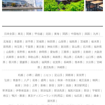
日本全国
東北
関東
甲信越
北陸
東海
関西
中国地方
四国
九州
北海道
青森県
岩手県
宮城県
秋田県
山形県
福島県
茨城県
栃木県
群馬県
埼玉県
千葉県
東京都
神奈川県
新潟県
富山県
石川県
福井県
山梨県
長野県
岐阜県
静岡県
愛知県
三重県
滋賀県
京都府
大阪府
兵庫県
奈良県
和歌山県
鳥取県
島根県
岡山県
広島県
山口県
徳島
県
香川県
愛媛県
高知県
福岡県
佐賀県
長崎県
熊本県
大分県
宮崎
県
鹿児島県
沖縄県
札幌
小樽
函館
ニセコ
定山渓
洞爺湖
富良野
弘前
青森市
八戸
花巻
盛岡
仙台
秋保・作並温泉
蔵王温泉
鶴岡
銀座
渋谷
上野
新橋
新宿
浅草
池袋
東京駅周辺
草津温泉
伊香保温泉
日光
那須塩原
那須高原
鬼怒川温泉
那須
宇都宮
秩父
鴨川・勝浦
東京ディズニーランド(R)周辺
箱根
仙石原
横浜
鎌倉
湯河原