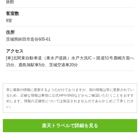
旅館
客室数
9室
住所
茨城県鉾田市造谷605-61
アクセス
[車]北関東自動車道（東水戸道路）水戸大洗IC～国道51号鹿嶋方面へ
15分、鹿島旭駅車5分、茨城空港車20分
常に最新の情報に更新するよう心がけておりますが、宿の情報は常に更新されてい
るため、正確な情報は事前に公式HPやSNSなどからご確認いただくことをおすす
めします。情報の正確性については保証されませんのであらかじめご了承くださ
い。
楽天トラベルで詳細を見る