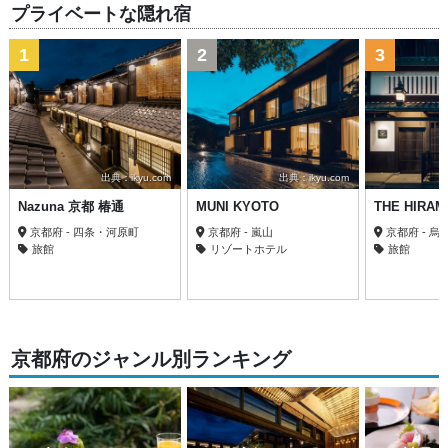
プライベートな隠れ宿
1
2
3
出典：ikyu.com
出典：ikyu.com
Nazuna 京都 椿通
MUNI KYOTO
THE HIRA
京都府 - 四条・河原町
京都府 - 嵐山
京都府 - 烏
旅館
リゾートホテル
旅館
京都府のジャンル別ランキング