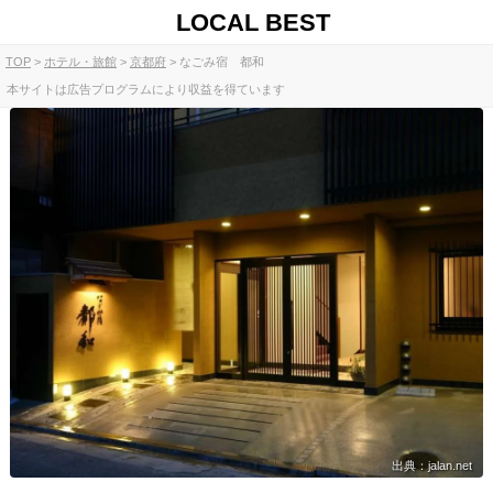
LOCAL BEST
TOP
ホテル・旅館
京都府
なごみ宿 都和
本サイトは広告プログラムにより収益を得ています
出典：jalan.net