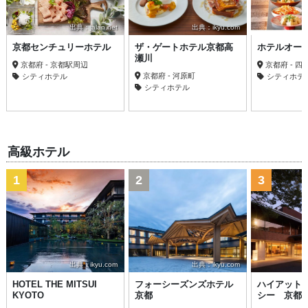
出典：jalan.net
出典：ikyu.com
京都センチュリーホテル
ザ・ゲートホテル京都高
ホテルオー
瀬川
京都府 - 京都駅周辺
京都府 - 
京都府 - 河原町
シティホテル
シティホテ
シティホテル
高級ホテル
1
2
3
出典：ikyu.com
出典：ikyu.com
HOTEL THE MITSUI
フォーシーズンズホテル
ハイアット
KYOTO
京都
シー 京都