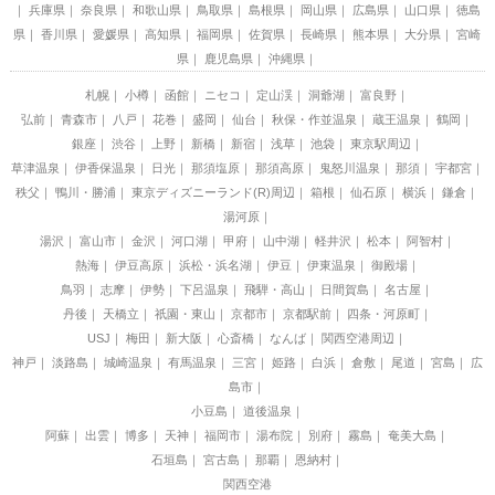
兵庫県
奈良県
和歌山県
鳥取県
島根県
岡山県
広島県
山口県
徳島
県
香川県
愛媛県
高知県
福岡県
佐賀県
長崎県
熊本県
大分県
宮崎
県
鹿児島県
沖縄県
札幌
小樽
函館
ニセコ
定山渓
洞爺湖
富良野
弘前
青森市
八戸
花巻
盛岡
仙台
秋保・作並温泉
蔵王温泉
鶴岡
銀座
渋谷
上野
新橋
新宿
浅草
池袋
東京駅周辺
草津温泉
伊香保温泉
日光
那須塩原
那須高原
鬼怒川温泉
那須
宇都宮
秩父
鴨川・勝浦
東京ディズニーランド(R)周辺
箱根
仙石原
横浜
鎌倉
湯河原
湯沢
富山市
金沢
河口湖
甲府
山中湖
軽井沢
松本
阿智村
熱海
伊豆高原
浜松・浜名湖
伊豆
伊東温泉
御殿場
鳥羽
志摩
伊勢
下呂温泉
飛騨・高山
日間賀島
名古屋
丹後
天橋立
祇園・東山
京都市
京都駅前
四条・河原町
USJ
梅田
新大阪
心斎橋
なんば
関西空港周辺
神戸
淡路島
城崎温泉
有馬温泉
三宮
姫路
白浜
倉敷
尾道
宮島
広
島市
小豆島
道後温泉
阿蘇
出雲
博多
天神
福岡市
湯布院
別府
霧島
奄美大島
石垣島
宮古島
那覇
恩納村
関西空港