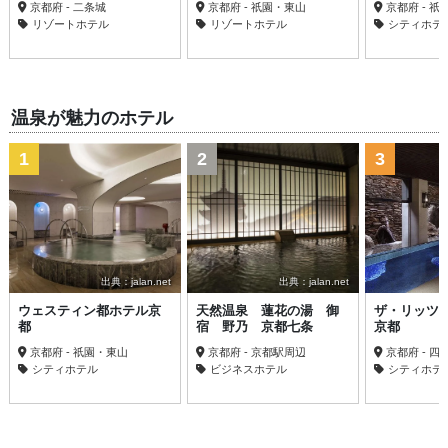
京都府 - 二条城
京都府 - 祇園・東山
京都府 - 
リゾートホテル
リゾートホテル
シティホテ
温泉が魅力のホテル
1
2
3
出典：jalan.net
出典：jalan.net
ウェスティン都ホテル京
天然温泉 蓮花の湯 御
ザ・リッツ
都
宿 野乃 京都七条
京都
京都府 - 祇園・東山
京都府 - 京都駅周辺
京都府 - 
シティホテル
ビジネスホテル
シティホテ