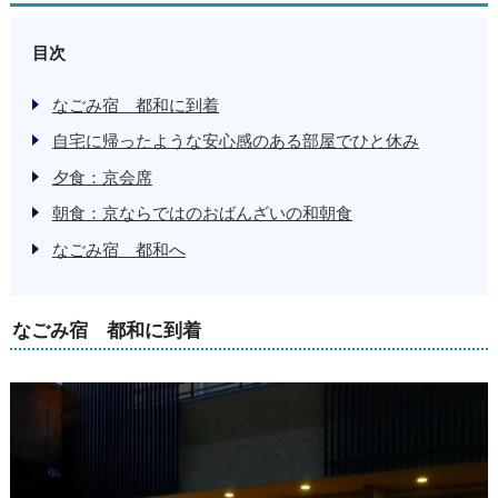
目次
なごみ宿 都和に到着
自宅に帰ったような安心感のある部屋でひと休み
夕食：京会席
朝食：京ならではのおばんざいの和朝食
なごみ宿 都和へ
なごみ宿 都和に到着