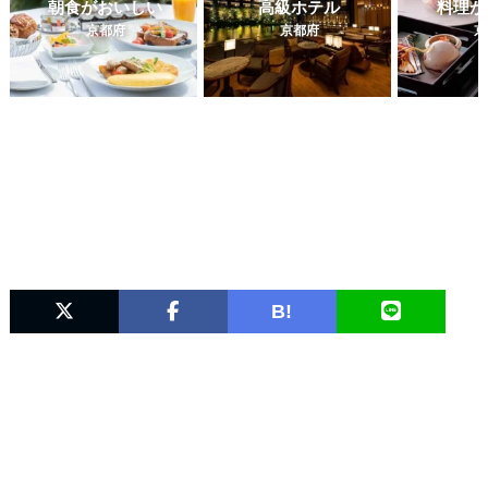
朝食がおいしい
高級ホテル
料理が
京都府
京都府
京
B!