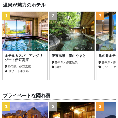
温泉が魅力のホテル
1
2
3
出典：jalan.net
出典：jalan.net
ホテル＆スパ アンダリ
伊東温泉 青山やまと
亀の井ホテル
ゾート伊豆高原
静岡県 - 伊東温泉
静岡県 - 伊
静岡県 - 伊豆高原
旅館
リゾートホ
リゾートホテル
プライベートな隠れ宿
1
2
3