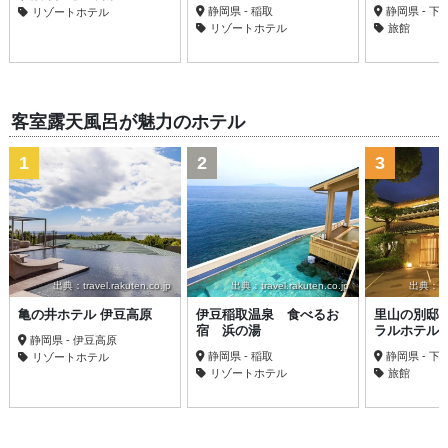
静岡県 - 稲取
静岡県 - 下
リゾートホテル
リゾートホテル
旅館
客室露天風呂が魅力のホテル
1
2
3
出典：travel.rakuten.co.jp
出典：travel.rakuten.co.jp
出典：trav
亀の井ホテル 伊豆高原
伊豆稲取温泉 食べるお
里山の別邸
宿 浜の湯
ラルホテル
静岡県 - 伊豆高原
静岡県 - 稲取
静岡県 - 下
リゾートホテル
リゾートホテル
旅館