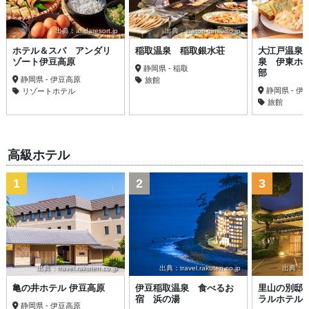
出典：andaresort.jp
出典：inatori-ginsuiso.jp
ホテル＆スパ アンダリ
稲取温泉 稲取銀水荘
大江戸温泉
ゾート伊豆高原
泉 伊東ホ
静岡県 - 稲取
部
静岡県 - 伊豆高原
旅館
静岡県 - 伊
リゾートホテル
旅館
高級ホテル
1
2
3
出典：travel.rakuten.co.jp
出典：travel.rakuten.co.jp
出典：trav
亀の井ホテル 伊豆高原
伊豆稲取温泉 食べるお
里山の別邸
宿 浜の湯
ラルホテル
静岡県 - 伊豆高原