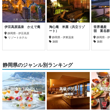
出典：travel.rakuten.co.jp
出典：jalan.net
出典：trav
伊豆高原温泉 かえで庵
淘心庵 米屋（共立リゾ
世界遺産 
ート）
宿 富岳群
静岡県 - 伊豆高原
静岡県 - 伊東温泉
静岡県 - 伊
リゾートホテル
旅館
旅館
静岡県のジャンル別ランキング
朝食がおいしい
高級ホテル
料理が
静岡県
静岡県
静